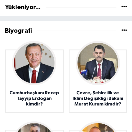
Yükleniyor...
Biyografi
Cumhurbaşkanı Recep
Çevre, Şehircilik ve
Tayyip Erdoğan
İklim Değişikliği Bakanı
kimdir?
Murat Kurum kimdir?