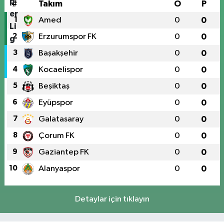
#
Takım
O
P
1
Amed
0
0
2
Erzurumspor FK
0
0
3
Başakşehir
0
0
4
Kocaelispor
0
0
5
Beşiktaş
0
0
6
Eyüpspor
0
0
7
Galatasaray
0
0
8
Çorum FK
0
0
9
Gaziantep FK
0
0
10
Alanyaspor
0
0
Detaylar için tıklayın