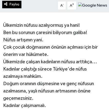
Paylaş
-
+
A
A
Turizm
Kültür - Sanat
Ülkemizin nüfusu azalıyormuş ya hani!
Ben bu sorunun çaresini biliyorum galiba!
Lider Haber TV Canlı Yayın izle
Nüfus artışının yani.
Çok çocuk doğmasının önünün açılması için bir
önerim var hükümete.
Ülkemizde çalışan kadınların nüfusu arttıkça...
Kadınlar çalıştığı sürece Türkiye'de nüfus
azalmaya mahkûm.
Doğum oranının düşmesine ve genç nüfusun
azalmasına, yaşlı nüfusun artmasının önüne
geçemezsiniz.
Kadınlar çalışmamalı.