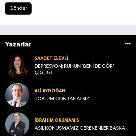
Gönder
Yazarlar
SAADET ELEVLI
DEPRESYON: RUHUN ‘BENİ DE GÖR’
ÇIĞLIĞI
ALI AYDOĞAN
TOPLUM ÇOK TAHATSIZ
İBRAHIM OKUMAMIŞ
ASIL KONUŞMAMIZ GEREKENLER BAŞKA