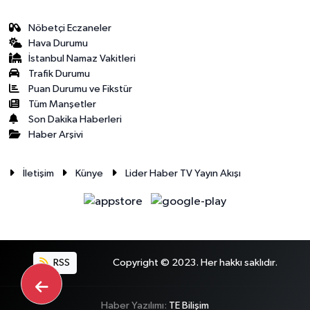
Nöbetçi Eczaneler
Hava Durumu
İstanbul Namaz Vakitleri
Trafik Durumu
Puan Durumu ve Fikstür
Tüm Manşetler
Son Dakika Haberleri
Haber Arşivi
İletişim
Künye
Lider Haber TV Yayın Akışı
RSS
Copyright © 2023. Her hakkı saklıdır.
Haber Yazılımı:
TE Bilişim