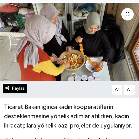
Turizm
Kültür - Sanat
Lider Haber TV Canlı Yayın izle
Paylaş
-
+
A
A
Ticaret Bakanlığınca kadın kooperatiflerin
desteklenmesine yönelik adımlar atılırken, kadın
ihracatçılara yönelik bazı projeler de uygulanıyor.