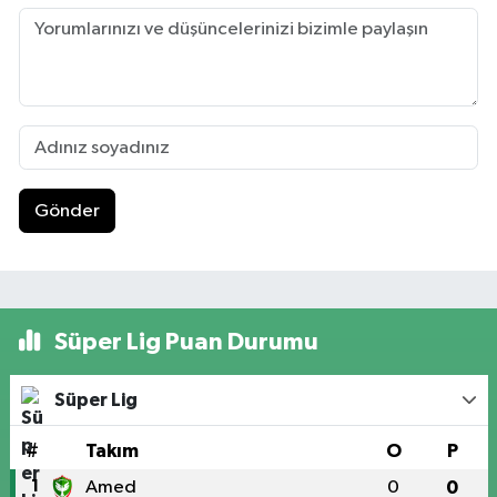
Gönder
Süper Lig Puan Durumu
Süper Lig
#
Takım
O
P
1
Amed
0
0