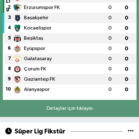
2
Erzurumspor FK
0
0
3
Başakşehir
0
0
4
Kocaelispor
0
0
5
Beşiktaş
0
0
6
Eyüpspor
0
0
7
Galatasaray
0
0
8
Çorum FK
0
0
9
Gaziantep FK
0
0
10
Alanyaspor
0
0
Detaylar için tıklayın
Süper Lig Fikstür