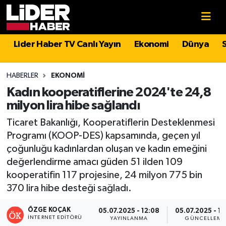
Gündem
Nöbetçi Eczaneler
Lider Haber TV Canlı Yayın
Ekonomi
Dünya
Politika
Hava Durumu
HABERLER
EKONOMI
Asayiş
İstanbul Namaz Vakitleri
Kadın kooperatiflerine 2024'te 24,8
milyon lira hibe sağlandı
Dünya
Trafik Durumu
Ticaret Bakanlığı, Kooperatiflerin Desteklenmesi
Programı (KOOP-DES) kapsamında, geçen yıl
Magazin
Süper Lig Puan Durumu ve Fikstür
çoğunluğu kadınlardan oluşan ve kadın emeğini
değerlendirme amacı güden 51 ilden 109
Spor
Tüm Manşetler
kooperatifin 117 projesine, 24 milyon 775 bin
370 lira hibe desteği sağladı.
Sağlık
Son Dakika Haberleri
ÖZGE KOÇAK
05.07.2025 - 12:08
05.07.2025 - 12
Teknoloji
Haber Arşivi
İNTERNET EDITÖRÜ
YAYINLANMA
GÜNCELLEME