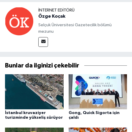
İNTERNET EDITÖRÜ
Özge Koçak
Selçuk Üniversitesi Gazetecilik bölümü
mezunu
Bunlar da ilginizi çekebilir
İstanbul kruvaziyer
Gong, Quick Sigorta için
turizminde yükseliş sürüyor
çaldı