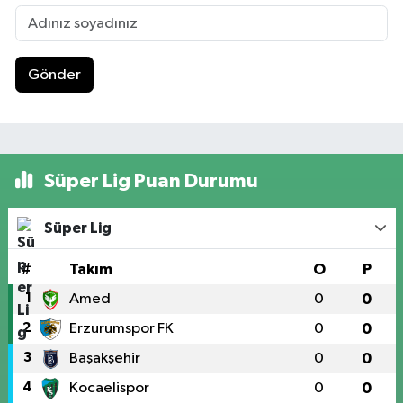
Gönder
Süper Lig Puan Durumu
Süper Lig
#
Takım
O
P
1
Amed
0
0
2
Erzurumspor FK
0
0
3
Başakşehir
0
0
4
Kocaelispor
0
0