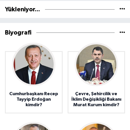
Yükleniyor...
Biyografi
Cumhurbaşkanı Recep
Çevre, Şehircilik ve
Tayyip Erdoğan
İklim Değişikliği Bakanı
kimdir?
Murat Kurum kimdir?