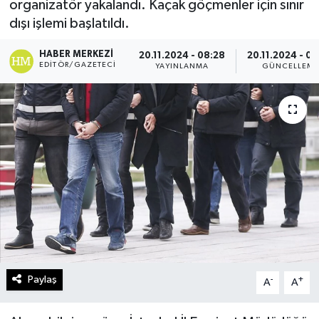
organizatör yakalandı. Kaçak göçmenler için sınır
dışı işlemi başlatıldı.
Turizm
HABER MERKEZI
20.11.2024 - 08:28
20.11.2024 - 0
Kültür - Sanat
EDITÖR/GAZETECI
YAYINLANMA
GÜNCELLEM
Lider Haber TV Canlı Yayın izle
Paylaş
-
+
A
A