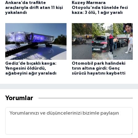
Ankara’da trafikte
Kuzey Marmara
araçlarıyla drift atan 11 kişi
Otoyolu'nda tünelde feci
yakalandı
kaza: 3 ölü, 1 ağır yaralı
Gediz’de bıçaklı kavga:
Otomobil park halindeki
Yengesini öldürdü,
tırın altına girdi: Genç
ağabeyini ağır yaraladı
sürücü hayatını kaybetti
Yorumlar