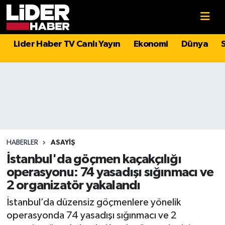
Gündem
Nöbetçi Eczaneler
Lider Haber TV Canlı Yayın
Ekonomi
Dünya
Politika
Hava Durumu
Asayiş
İstanbul Namaz Vakitleri
Dünya
Trafik Durumu
Magazin
Süper Lig Puan Durumu ve Fikstür
HABERLER
ASAYIŞ
İstanbul'da göçmen kaçakçılığı
Spor
Tüm Manşetler
operasyonu: 74 yasadışı sığınmacı ve
2 organizatör yakalandı
Sağlık
Son Dakika Haberleri
İstanbul’da düzensiz göçmenlere yönelik
operasyonda 74 yasadışı sığınmacı ve 2
Teknoloji
Haber Arşivi