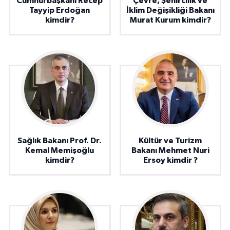
Cumhurbaşkanı Recep
Çevre, Şehircilik ve
Tayyip Erdoğan
İklim Değişikliği Bakanı
kimdir?
Murat Kurum kimdir?
Sağlık Bakanı Prof. Dr.
Kültür ve Turizm
Kemal Memişoğlu
Bakanı Mehmet Nuri
kimdir?
Ersoy kimdir ?