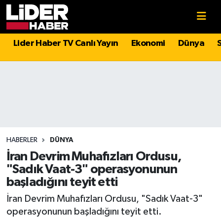
Gündem
Nöbetçi Eczaneler
Lider Haber TV Canlı Yayın
Ekonomi
Dünya
Politika
Hava Durumu
Asayiş
İstanbul Namaz Vakitleri
Dünya
Trafik Durumu
Magazin
Süper Lig Puan Durumu ve Fikstür
HABERLER
DÜNYA
İran Devrim Muhafızları Ordusu,
Spor
Tüm Manşetler
"Sadık Vaat-3" operasyonunun
başladığını teyit etti
Sağlık
Son Dakika Haberleri
İran Devrim Muhafızları Ordusu, "Sadık Vaat-3"
operasyonunun başladığını teyit etti.
Teknoloji
Haber Arşivi