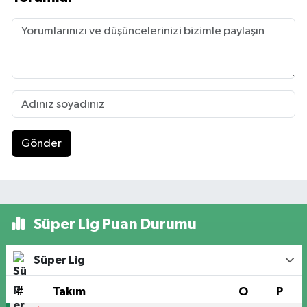
Gönder
Süper Lig Puan Durumu
Süper Lig
#
Takım
O
P