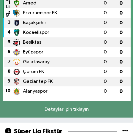
1
Amed
0
0
2
Erzurumspor FK
0
0
3
Başakşehir
0
0
4
Kocaelispor
0
0
5
Beşiktaş
0
0
6
Eyüpspor
0
0
7
Galatasaray
0
0
8
Çorum FK
0
0
9
Gaziantep FK
0
0
10
Alanyaspor
0
0
Detaylar için tıklayın
Süper Lig Fikstür