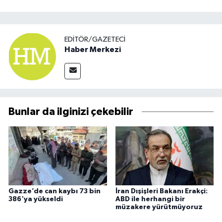
EDITÖR/GAZETECI
Haber Merkezi
Bunlar da ilginizi çekebilir
Gazze’de can kaybı 73 bin
İran Dışişleri Bakanı Erakçi:
386'ya yükseldi
ABD ile herhangi bir
müzakere yürütmüyoruz