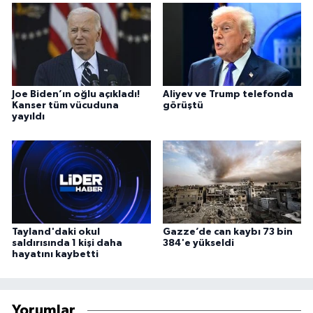
Joe Biden’ın oğlu açıkladı!
Aliyev ve Trump telefonda
Kanser tüm vücuduna
görüştü
yayıldı
Tayland'daki okul
Gazze’de can kaybı 73 bin
saldırısında 1 kişi daha
384'e yükseldi
hayatını kaybetti
Yorumlar