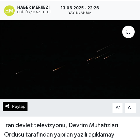
HABER MERKEZI
13.06.2025 - 22:26
Turizm
EDITÖR/GAZETECI
YAYINLANMA
Kültür - Sanat
Lider Haber TV Canlı Yayın izle
Paylaş
-
+
A
A
İran devlet televizyonu, Devrim Muhafızları
Ordusu tarafından yapılan yazılı açıklamayı