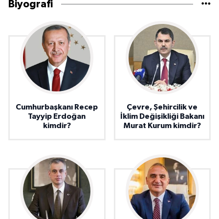
Biyografi
Cumhurbaşkanı Recep
Çevre, Şehircilik ve
Tayyip Erdoğan
İklim Değişikliği Bakanı
kimdir?
Murat Kurum kimdir?