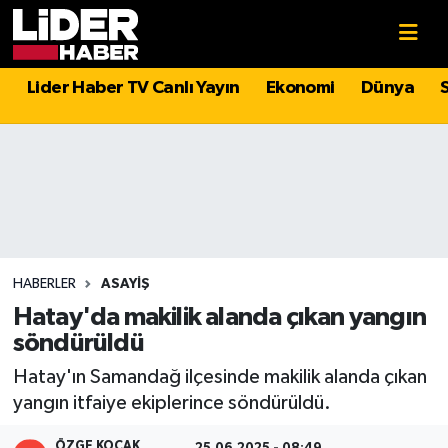
Gündem
Nöbetçi Eczaneler
Lider Haber TV Canlı Yayın
Ekonomi
Dünya
Politika
Hava Durumu
Asayiş
İstanbul Namaz Vakitleri
Dünya
Trafik Durumu
Magazin
Süper Lig Puan Durumu ve Fikstür
HABERLER
ASAYIŞ
Hatay'da makilik alanda çıkan yangın
Spor
Tüm Manşetler
söndürüldü
Hatay'ın Samandağ ilçesinde makilik alanda çıkan
Sağlık
Son Dakika Haberleri
yangın itfaiye ekiplerince söndürüldü.
Teknoloji
Haber Arşivi
ÖZGE KOÇAK