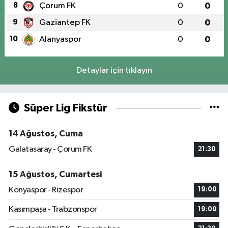
8
Çorum FK
0
0
9
Gaziantep FK
0
0
10
Alanyaspor
0
0
Detaylar için tıklayın
Süper Lig Fikstür
14 Ağustos, Cuma
Galatasaray - Çorum FK
21:30
15 Ağustos, Cumartesi
Konyaspor - Rizespor
19:00
Kasımpaşa - Trabzonspor
19:00