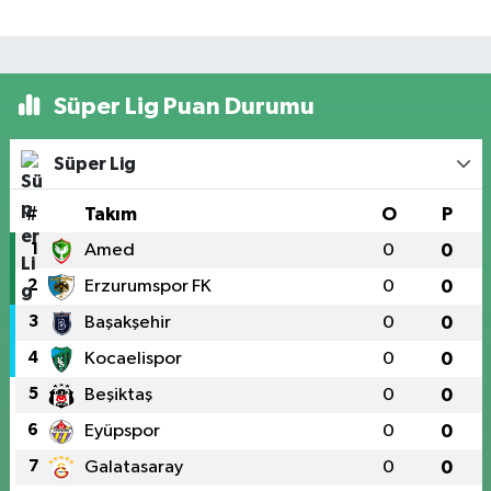
Süper Lig Puan Durumu
Süper Lig
#
Takım
O
P
1
Amed
0
0
2
Erzurumspor FK
0
0
3
Başakşehir
0
0
4
Kocaelispor
0
0
5
Beşiktaş
0
0
6
Eyüpspor
0
0
7
Galatasaray
0
0