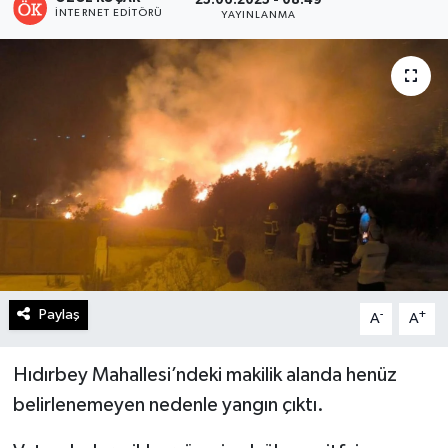
25.06.2025 - 08:49
İNTERNET EDITÖRÜ
YAYINLANMA
Turizm
Kültür - Sanat
Lider Haber TV Canlı Yayın izle
Paylaş
-
+
A
A
Hıdırbey Mahallesi’ndeki makilik alanda henüz
belirlenemeyen nedenle yangın çıktı.