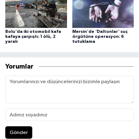
Bolu'da iki otomobil kafa
Mersin'de 'Daltonlar' suç
kafaya çarpıştı: 1 ölü, 2
örgütüne operasyon: 6
yaralı
tutuklama
Yorumlar
Gönder