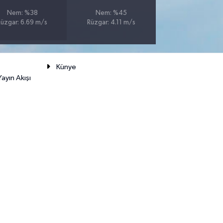
Nem: %38
Nem: %45
Rüzgar: 6.69 m/s
Rüzgar: 4.11 m/s
Künye
ayın Akışı