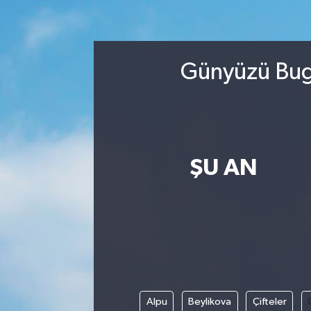
Turizm
Kültür - Sanat
Günyüzü Bugü
Lider Haber TV Canlı Yayın izle
ŞU AN
Alpu
Beylikova
Çifteler