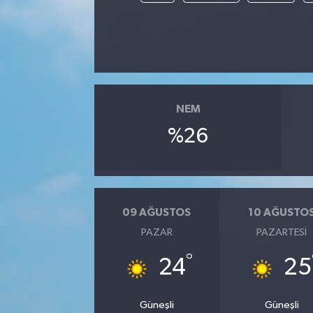
NEM
%26
09 AĞUSTOS
10 AĞUSTO
PAZAR
PAZARTESI
°
24
25
Güneşli
Güneşli