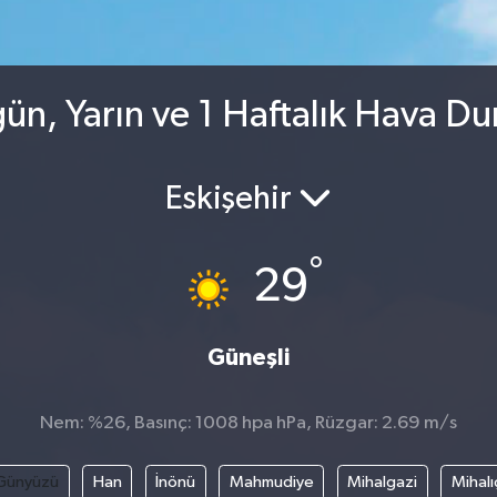
n, Yarın ve 1 Haftalık Hava D
Eskişehir
°
29
Güneşli
Nem: %26, Basınç: 1008 hpa hPa, Rüzgar: 2.69 m/s
Günyüzü
Han
İnönü
Mahmudiye
Mihalgazi
Mihalı