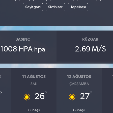
Seyitgazi
Sivrihisar
Tepebaşı
BASINÇ
RÜZGAR
1008 HPA
2.69 M/S
hpa
S
11 AĞUSTOS
12 AĞUSTOS
SALI
ÇARŞAMBA
°
°
°
26
27
Güneşli
Güneşli