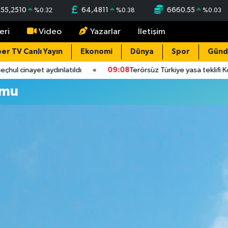
55,2510
64,4811
6660.55
%
0.32
%
0.38
%
0.03
eri
Video
Yazarlar
İletişim
er TV Canlı Yayın
Ekonomi
Dünya
Spor
Gün
çhul cinayet aydınlatıldı
09:08
Terörsüz Türkiye yasa teklifi K
umu