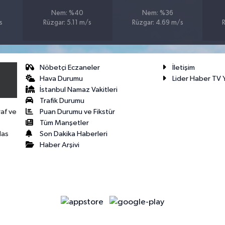
Nem: %40
Nem: %36
s
Rüzgar: 5.11 m/s
Rüzgar: 4.69 m/s
Nöbetçi Eczaneler
İletişim
Hava Durumu
Lider Haber TV Y
İstanbul Namaz Vakitleri
Trafik Durumu
Puan Durumu ve Fikstür
raf ve
Tüm Manşetler
Son Dakika Haberleri
las
Haber Arşivi