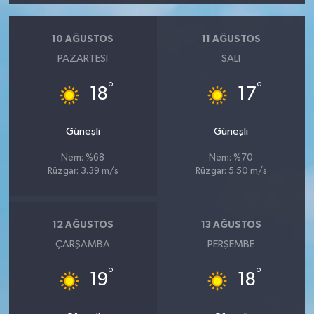
10 AĞUSTOS
11 AĞUSTOS
PAZARTESI
SALI
°
°
18
17
Güneşli
Güneşli
Nem: %68
Nem: %70
Rüzgar: 3.39 m/s
Rüzgar: 5.50 m/s
12 AĞUSTOS
13 AĞUSTOS
ÇARŞAMBA
PERŞEMBE
°
°
19
18