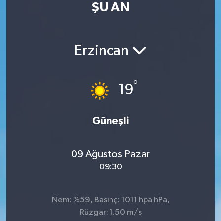
ŞU AN
Turizm
Kültür - Sanat
Erzincan
Lider Haber TV Canlı Yayın izle
°
19
Güneşli
09 Ağustos Pazar
09:30
Nem: %59, Basınç: 1011 hpa hPa,
Rüzgar: 1.50 m/s