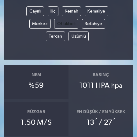
Çayırlı
İliç
Kemah
Kemaliye
Merkez
Otlukbeli
Refahiye
Tercan
Üzümlü
NEM
BASINÇ
%59
1011 HPA
hpa
RÜZGAR
EN DÜŞÜK / EN YÜKSEK
°
°
1.50 M/S
13
/ 27