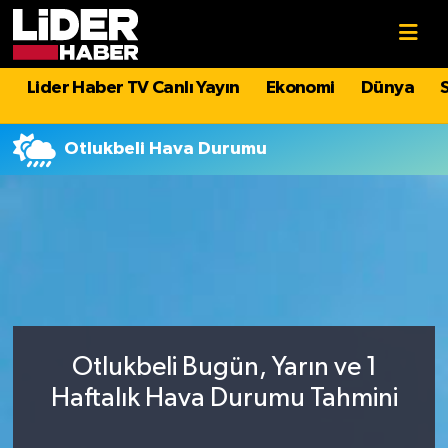
Gündem
Nöbetçi Eczaneler
Lider Haber TV Canlı Yayın
Ekonomi
Dünya
Politika
Hava Durumu
Otlukbeli Hava Durumu
Asayiş
İstanbul Namaz Vakitleri
Dünya
Trafik Durumu
Magazin
Süper Lig Puan Durumu ve Fikstür
Spor
Tüm Manşetler
Otlukbeli Bugün, Yarın ve 1
Sağlık
Son Dakika Haberleri
Haftalık Hava Durumu Tahmini
Teknoloji
Haber Arşivi