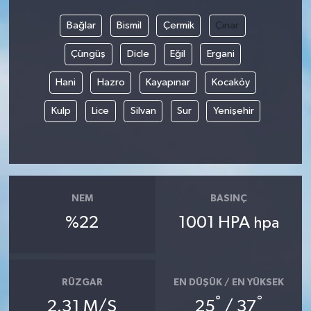
Bağlar
Bismil
Çermik
Çınar
Çüngüş
Dicle
Eğil
Ergani
Hani
Hazro
Kayapınar
Kocaköy
Kulp
Lice
Silvan
Sur
Yenişehir
NEM
BASINÇ
%22
1001 HPA
hpa
RÜZGAR
EN DÜŞÜK / EN YÜKSEK
°
°
2.31 M/S
25
/ 37