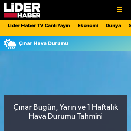
Gündem
Nöbetçi Eczaneler
Lider Haber TV Canlı Yayın
Ekonomi
Dünya
Politika
Hava Durumu
Çınar Hava Durumu
Asayiş
İstanbul Namaz Vakitleri
Dünya
Trafik Durumu
Magazin
Süper Lig Puan Durumu ve Fikstür
Spor
Tüm Manşetler
Çınar Bugün, Yarın ve 1 Haftalık
Sağlık
Son Dakika Haberleri
Hava Durumu Tahmini
Teknoloji
Haber Arşivi