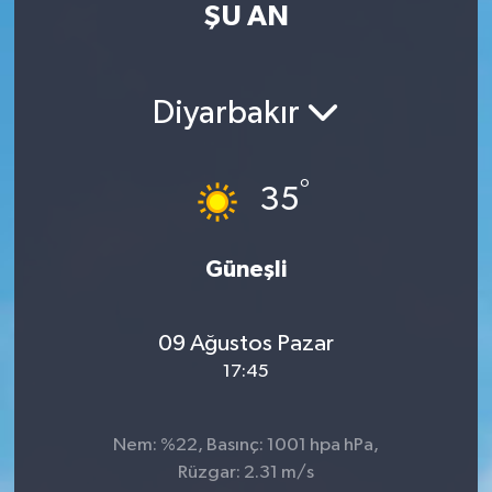
ŞU AN
Turizm
Kültür - Sanat
Diyarbakır
Lider Haber TV Canlı Yayın izle
°
35
Güneşli
09 Ağustos Pazar
17:45
Nem: %22, Basınç: 1001 hpa hPa,
Rüzgar: 2.31 m/s