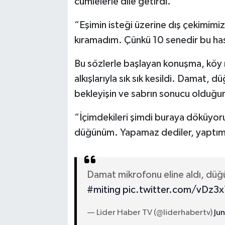
cümlelerle dile getirdi.
“Eşimin isteği üzerine dış çekimimi
kıramadım. Çünkü 10 senedir bu has
Bu sözlerle başlayan konuşma, köy 
alkışlarıyla sık sık kesildi. Damat, 
bekleyişin ve sabrın sonucu olduğu
“İçimdekileri şimdi buraya döküyo
düğünüm. Yapamaz dediler, yaptım
Damat mikrofonu eline aldı, düğ
#miting
pic.twitter.com/vDz3
— Lider Haber TV (@liderhabertv)
Ju