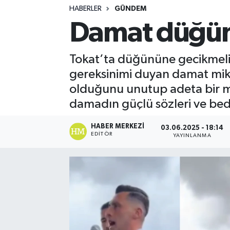
HABERLER
GÜNDEM
Turizm
Damat düğünü
Kültür - Sanat
Tokat’ta düğününe gecikmeli 
Lider Haber TV Canlı Yayın izle
gereksinimi duyan damat mikr
olduğunu unutup adeta bir mi
damadın güçlü sözleri ve bede
HABER MERKEZI
03.06.2025 - 18:14
EDITÖR
YAYINLANMA