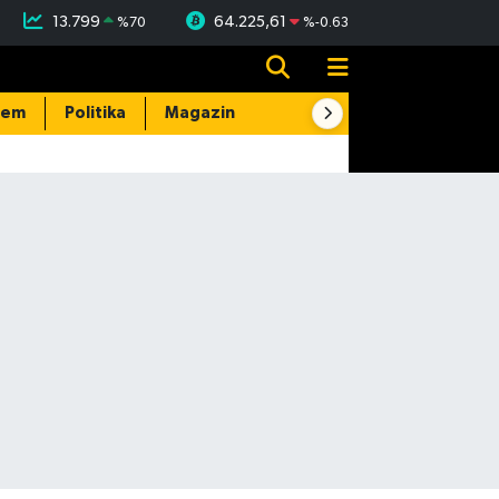
13.799
64.225,61
%
70
%
-0.63
dem
Politika
Magazin
Resmi İlanlar
E-Gazete