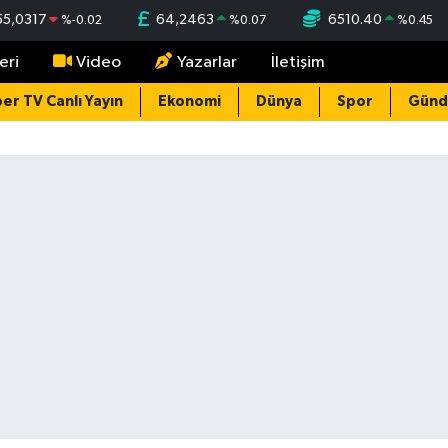
55,0317
64,2463
6510.40
%
-0.02
%
0.07
%
0.45
eri
Video
Yazarlar
İletişim
er TV Canlı Yayın
Ekonomi
Dünya
Spor
Gün