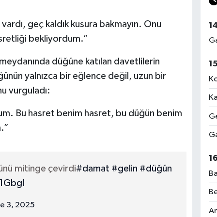
z vardı, geç kaldık kusura bakmayın. Onu
1
retliği bekliyordum.”
Ga
meydanında düğüne katılan davetlilerin
1
düğünün yalnızca bir eğlence değil, uzun bir
Ko
nu vurguladı:
Ka
rum. Bu hasret benim hasret, bu düğün benim
Ge
.”
Ga
1
ünü mitinge çevirdi
#damat
#gelin
#düğün
Ba
x1GbgI
Be
ne 3, 2025
Am