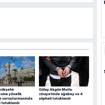
yükşehir
Gülay Akgün Mutlu
sine yönelik
cinayetinde ağabey ve 4
k soruşturmasında
şüpheli tutuklandı
i tutuklandı