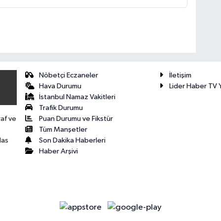
Nöbetçi Eczaneler
İletişim
Hava Durumu
Lider Haber TV Y
İstanbul Namaz Vakitleri
Trafik Durumu
Puan Durumu ve Fikstür
raf ve
Tüm Manşetler
Son Dakika Haberleri
las
Haber Arşivi