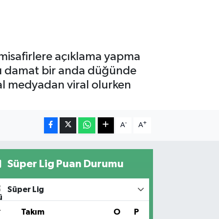
misafirlere açıklama yapma
lı damat bir anda düğünde
al medyadan viral olurken
-
+
A
A
Süper Lig Puan Durumu
Süper Lig
#
Takım
O
P