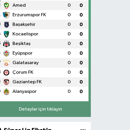
1
Amed
0
0
2
Erzurumspor FK
0
0
3
Başakşehir
0
0
4
Kocaelispor
0
0
5
Beşiktaş
0
0
6
Eyüpspor
0
0
7
Galatasaray
0
0
8
Çorum FK
0
0
9
Gaziantep FK
0
0
0
Alanyaspor
0
0
Detaylar için tıklayın