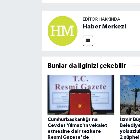
EDITÖR HAKKINDA
Haber Merkezi
Bunlar da ilginizi çekebilir
Cumhurbaşkanlığı'na
İzmir Bü
Cevdet Yılmaz'ın vekalet
Belediye
etmesine dair tezkere
yolsuzlu
Resmi Gazete'de
2 şüphel