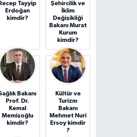
Recep Tayyip
Şehircilik ve
Erdoğan
İklim
kimdir?
Değişikliği
Bakanı Murat
Kurum
kimdir?
Sağlık Bakanı
Kültür ve
Prof. Dr.
Turizm
Kemal
Bakanı
Memişoğlu
Mehmet Nuri
kimdir?
Ersoy kimdir
?