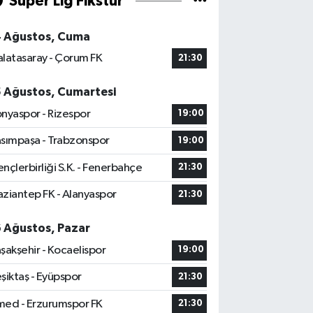
Süper Lig Fikstür
4 Ağustos, Cuma
latasaray - Çorum FK
21:30
5 Ağustos, Cumartesi
nyaspor - Rizespor
19:00
sımpaşa - Trabzonspor
19:00
nçlerbirliği S.K. - Fenerbahçe
21:30
ziantep FK - Alanyaspor
21:30
6 Ağustos, Pazar
şakşehir - Kocaelispor
19:00
şiktaş - Eyüpspor
21:30
ed - Erzurumspor FK
21:30