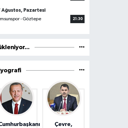
7 Ağustos, Pazartesi
msunspor - Göztepe
21:30
ükleniyor...
iyografi
Cumhurbaşkanı
Çevre,