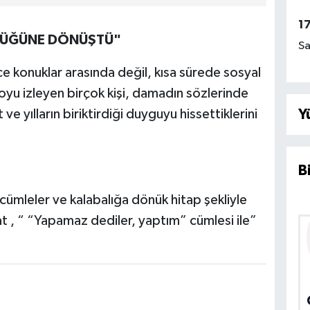
1
E DÜĞÜNE DÖNÜŞTÜ"
Sa
 konuklar arasında değil, kısa sürede sosyal
yu izleyen birçok kişi, damadın sözlerinde
 yılların biriktirdiği duyguyu hissettiklerini
Y
B
 cümleler ve kalabalığa dönük hitap şekliyle
t , “ “Yapamaz dediler, yaptım” cümlesi ile”