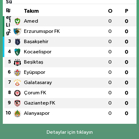
#
Takım
O
P
1
Amed
0
0
2
Erzurumspor FK
0
0
3
Başakşehir
0
0
4
Kocaelispor
0
0
5
Beşiktaş
0
0
6
Eyüpspor
0
0
7
Galatasaray
0
0
8
Çorum FK
0
0
9
Gaziantep FK
0
0
10
Alanyaspor
0
0
Detaylar için tıklayın