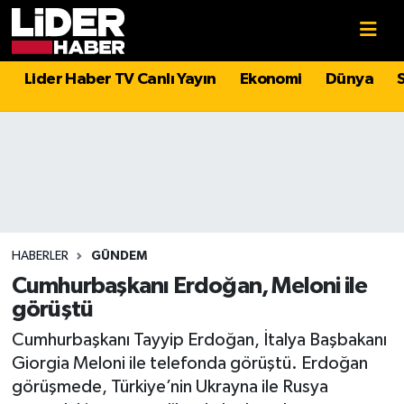
Gündem
Nöbetçi Eczaneler
Lider Haber TV Canlı Yayın
Ekonomi
Dünya
Politika
Hava Durumu
Asayiş
İstanbul Namaz Vakitleri
Dünya
Trafik Durumu
Magazin
Süper Lig Puan Durumu ve Fikstür
HABERLER
GÜNDEM
Cumhurbaşkanı Erdoğan, Meloni ile
Spor
Tüm Manşetler
görüştü
Cumhurbaşkanı Tayyip Erdoğan, İtalya Başbakanı
Sağlık
Son Dakika Haberleri
Giorgia Meloni ile telefonda görüştü. Erdoğan
görüşmede, Türkiye’nin Ukrayna ile Rusya
Teknoloji
Haber Arşivi