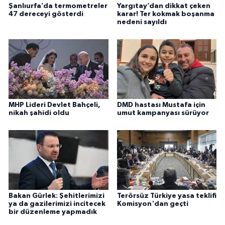
Şanlıurfa’da termometreler
Yargıtay’dan dikkat çeken
47 dereceyi gösterdi
karar! Ter kokmak boşanma
nedeni sayıldı
MHP Lideri Devlet Bahçeli,
DMD hastası Mustafa için
nikah şahidi oldu
umut kampanyası sürüyor
Bakan Gürlek: Şehitlerimizi
Terörsüz Türkiye yasa teklifi
ya da gazilerimizi incitecek
Komisyon'dan geçti
bir düzenleme yapmadık