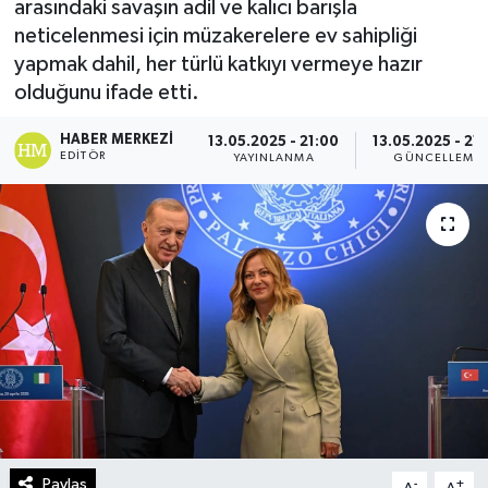
arasındaki savaşın adil ve kalıcı barışla
neticelenmesi için müzakerelere ev sahipliği
Turizm
yapmak dahil, her türlü katkıyı vermeye hazır
olduğunu ifade etti.
Kültür - Sanat
HABER MERKEZI
13.05.2025 - 21:00
13.05.2025 - 21
Lider Haber TV Canlı Yayın izle
EDITÖR
YAYINLANMA
GÜNCELLEME
Paylaş
-
+