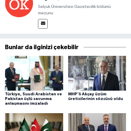
Selçuk Üniversitesi Gazetecilik bölümü
mezunu
Bunlar da ilginizi çekebilir
Türkiye, Suudi Arabistan ve
MHP’li Akçay üzüm
Pakistan üçlü savunma
üreticilerinin sözcüsü oldu
anlaşmasını imzaladı