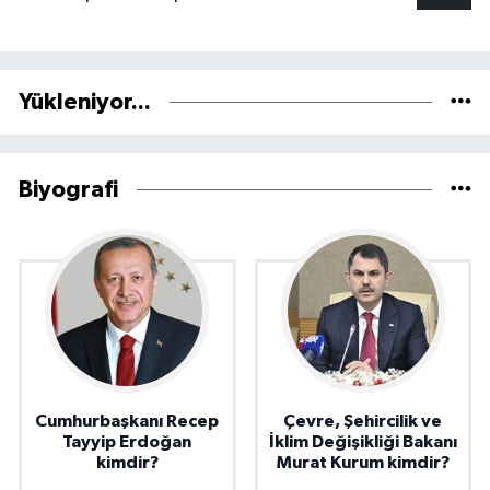
Yükleniyor...
Biyografi
Cumhurbaşkanı Recep
Çevre, Şehircilik ve
Tayyip Erdoğan
İklim Değişikliği Bakanı
kimdir?
Murat Kurum kimdir?