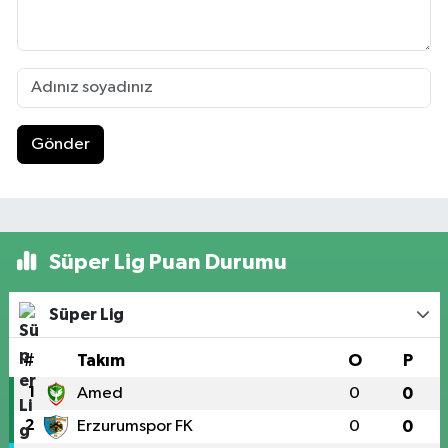
Gönder
Süper Lig Puan Durumu
Süper Lig
#
Takım
O
P
1
Amed
0
0
2
Erzurumspor FK
0
0