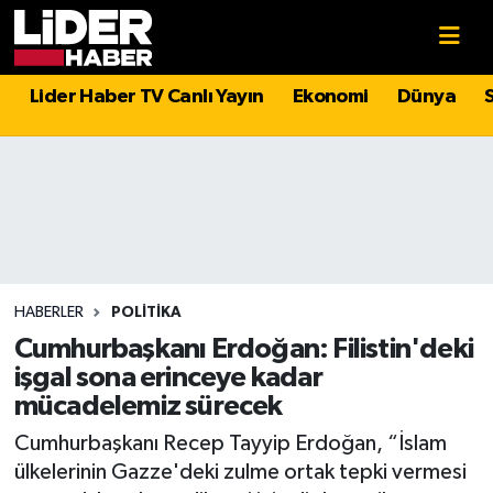
Gündem
Nöbetçi Eczaneler
Lider Haber TV Canlı Yayın
Ekonomi
Dünya
Politika
Hava Durumu
Asayiş
İstanbul Namaz Vakitleri
Dünya
Trafik Durumu
Magazin
Süper Lig Puan Durumu ve Fikstür
HABERLER
POLITIKA
Cumhurbaşkanı Erdoğan: Filistin'deki
Spor
Tüm Manşetler
işgal sona erinceye kadar
mücadelemiz sürecek
Sağlık
Son Dakika Haberleri
Cumhurbaşkanı Recep Tayyip Erdoğan, “İslam
ülkelerinin Gazze'deki zulme ortak tepki vermesi
Teknoloji
Haber Arşivi