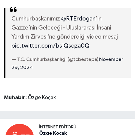
Cumhurbaşkanımız
@RTErdogan
’ın
Gazze’nin Geleceği - Uluslararası İnsani
Yardım Zirvesi’ne gönderdiği video mesaj
pic.twitter.com/bsIQsqza0Q
— T.C. Cumhurbaşkanlığı (@tcbestepe)
November
29, 2024
Muhabir:
Özge Koçak
İNTERNET EDITÖRÜ
Özge Koçak