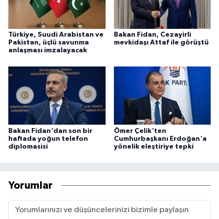
Türkiye, Suudi Arabistan ve
Bakan Fidan, Cezayirli
Pakistan, üçlü savunma
mevkidaşı Attaf ile görüştü
anlaşması imzalayacak
Bakan Fidan'dan son bir
Ömer Çelik'ten
haftada yoğun telefon
Cumhurbaşkanı Erdoğan'a
diplomasisi
yönelik eleştiriye tepki
Yorumlar