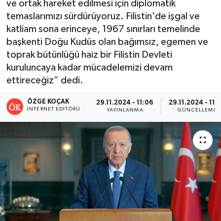
ve ortak hareket edilmesi için diplomatik
temaslarımızı sürdürüyoruz. Filistin'de işgal ve
Turizm
katliam sona erinceye, 1967 sınırları temelinde
başkenti Doğu Kudüs olan bağımsız, egemen ve
Kültür - Sanat
toprak bütünlüğü haiz bir Filistin Devleti
kuruluncaya kadar mücadelemizi devam
Lider Haber TV Canlı Yayın izle
ettireceğiz” dedi.
ÖZGE KOÇAK
29.11.2024 - 11:06
29.11.2024 - 11:
İNTERNET EDITÖRÜ
YAYINLANMA
GÜNCELLEME