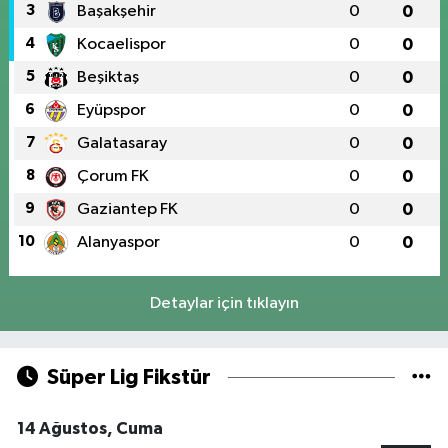
3
Başakşehir
0
0
4
Kocaelispor
0
0
5
Beşiktaş
0
0
6
Eyüpspor
0
0
7
Galatasaray
0
0
8
Çorum FK
0
0
9
Gaziantep FK
0
0
10
Alanyaspor
0
0
Detaylar için tıklayın
Süper Lig Fikstür
14 Ağustos, Cuma