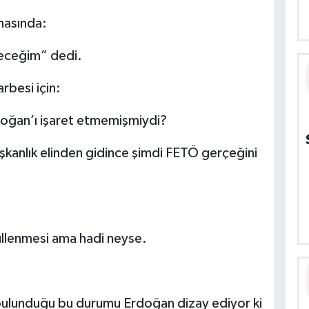
masında:
yeceğim” dedi.
besi için:
rdoğan’ı işaret etmemişmiydi?
şkanlık elinden gidince şimdi FETÖ gerçeğini
ullenmesi ama hadi neyse.
bulunduğu bu durumu Erdoğan dizay ediyor ki