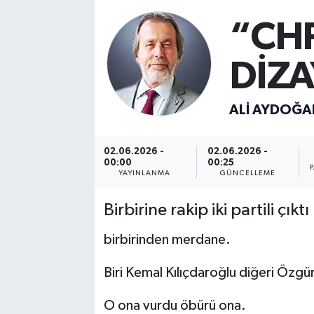
“CH
Turizm
Kültür - Sanat
DİZA
Lider Haber TV Canlı Yayın izle
ALI AYDOĞA
02.06.2026 -
02.06.2026 -
00:00
00:25
YAYINLANMA
GÜNCELLEME
Birbirine rakip iki partili çı
birbirinden merdane.
Biri Kemal Kılıçdaroğlu diğeri Özgü
O ona vurdu öbürü ona.