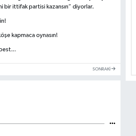
bir ittifak partisi kazansın” diyorlar.
in!
 köşe kapmaca oynasın!
rbest…
SONRAKI