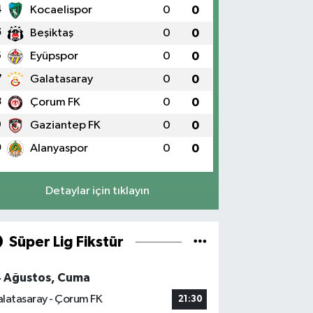
4
Kocaelispor
0
0
5
Beşiktaş
0
0
6
Eyüpspor
0
0
7
Galatasaray
0
0
8
Çorum FK
0
0
9
Gaziantep FK
0
0
0
Alanyaspor
0
0
Detaylar için tıklayın
Süper Lig Fikstür
4 Ağustos, Cuma
latasaray - Çorum FK
21:30