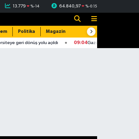
13.779
64.840,97
%
-14
%
-0.15
dem
Politika
Magazin
Resmi İlanlar
E-Gazete
teye geri dönüş yolu açıldı
09:04
Gaziantep'te 4,5 büyüklü