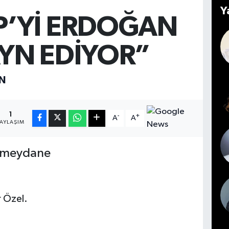
Y
P’Yİ ERDOĞAN
YN EDİYOR”
N
1
-
+
A
A
PAYLAŞIM
ktı meydane
r Özel.