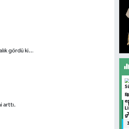
alık gördü ki…
 arttı.