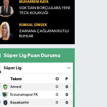
MUHARREM KAYA
SGK’DAN BORÇLULARA YENİ
TECİL KOLAYLIĞI
KUMSAL ŞIMŞEK
ZAMANA ÇAĞLAYAN KUTLU
RUHLAR
Süper Lig Puan Durumu
Süper Lig
#
Takım
O
P
1
Amed
0
0
2
Erzurumspor FK
0
0
3
Başakşehir
0
0