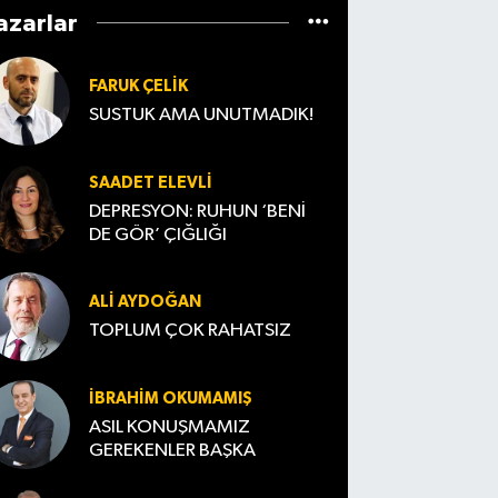
azarlar
FARUK ÇELIK
SUSTUK AMA UNUTMADIK!
SAADET ELEVLI
DEPRESYON: RUHUN ‘BENİ
DE GÖR’ ÇIĞLIĞI
ALI AYDOĞAN
TOPLUM ÇOK RAHATSIZ
İBRAHIM OKUMAMIŞ
ASIL KONUŞMAMIZ
GEREKENLER BAŞKA