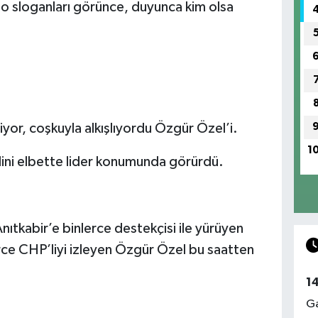
 o sloganları görünce, duyunca kim olsa
iyor, coşkuyla alkışlıyordu Özgür Özel’i.
1
dini elbette lider konumunda görürdü.
ıtkabir’e binlerce destekçisi ile yürüyen
rce CHP’liyi izleyen Özgür Özel bu saatten
1
Ga