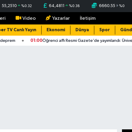
55,2510
64,4811
6660.55
%
0.32
%
0.38
%
0
eri
Video
Yazarlar
İletişim
er TV Canlı Yayın
Ekonomi
Dünya
Spor
Gün
deprem
01:00
Öğrenci affı Resmi Gazete’de yayımlandı: Üniversi