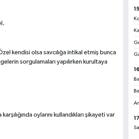
1
Ko
l.
Ka
Ge
Özel kendisi olsa savcılığa intikal etmiş bunca
Ga
egelerin sorgulamaları yapılırken kurultaya
1
Ba
Be
Am
arşılığında oylarını kullandıkları şikayeti var
1
Sa