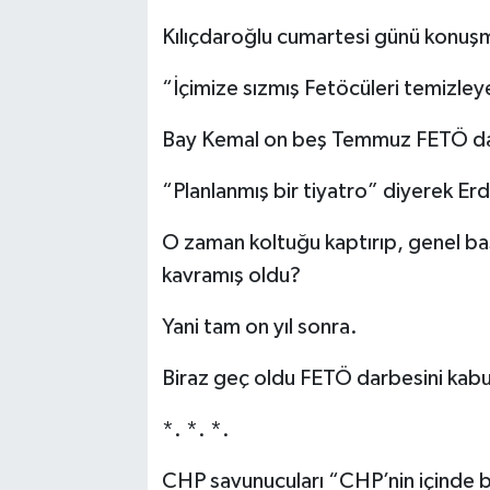
Kılıçdaroğlu cumartesi günü konuş
“İçimize sızmış Fetöcüleri temizle
Bay Kemal on beş Temmuz FETÖ dar
“Planlanmış bir tiyatro” diyerek E
O zaman koltuğu kaptırıp, genel ba
kavramış oldu?
Yani tam on yıl sonra.
Biraz geç oldu FETÖ darbesini kab
*. *. *.
CHP savunucuları “CHP’nin içinde 