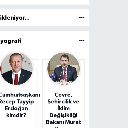
ükleniyor...
iyografi
Cumhurbaşkanı
Çevre,
Recep Tayyip
Şehircilik ve
Erdoğan
İklim
kimdir?
Değişikliği
Bakanı Murat