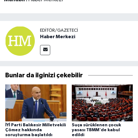
EDITÖR/GAZETECI
Haber Merkezi
Bunlar da ilginizi çekebilir
İYİ Parti Balıkesir Milletvekili
Suça sürüklenen çocuk
Çömez hakkında
yasası TBMM'de kabul
soruşturma başlatıldı
edildi