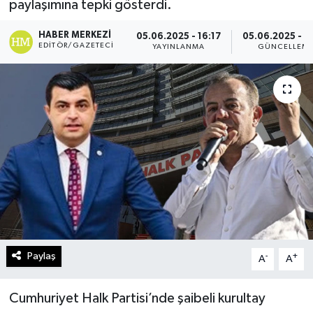
paylaşımına tepki gösterdi.
Turizm
HABER MERKEZI
05.06.2025 - 16:17
05.06.2025 - 1
EDITÖR/GAZETECI
YAYINLANMA
GÜNCELLEM
Kültür - Sanat
Lider Haber TV Canlı Yayın izle
Paylaş
-
+
A
A
Cumhuriyet Halk Partisi’nde şaibeli kurultay