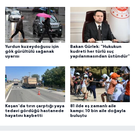
Yurdun kuzeydoğusu için
Bakan Gürlek: "Hukukun
gök gürültülü sağanak
kudreti her türlü suç
uyarısı
yapılanmasından üstündür"
Keşan'da tırın çarptığı yaya
81 ilde eş zamanlı aile
tedavi gördüğü hastanede
kampı: 10 bin aile doğayla
hayatını kaybetti
buluştu