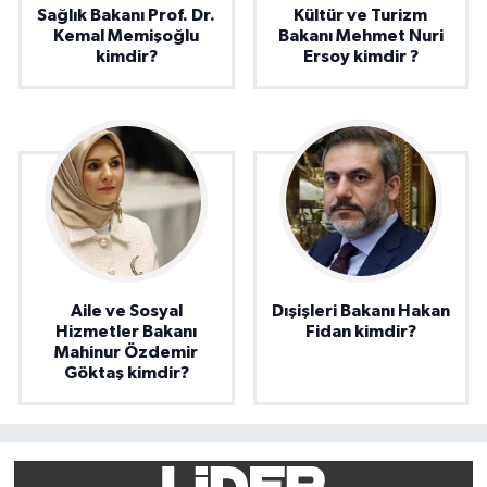
Sağlık Bakanı Prof. Dr.
Kültür ve Turizm
Kemal Memişoğlu
Bakanı Mehmet Nuri
kimdir?
Ersoy kimdir ?
Aile ve Sosyal
Dışişleri Bakanı Hakan
Hizmetler Bakanı
Fidan kimdir?
Mahinur Özdemir
Göktaş kimdir?