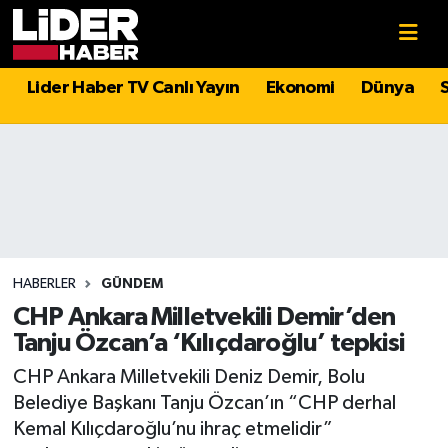
Gündem
Nöbetçi Eczaneler
Lider Haber TV Canlı Yayın
Ekonomi
Dünya
Politika
Hava Durumu
Asayiş
İstanbul Namaz Vakitleri
Dünya
Trafik Durumu
Magazin
Süper Lig Puan Durumu ve Fikstür
HABERLER
GÜNDEM
CHP Ankara Milletvekili Demir’den
Spor
Tüm Manşetler
Tanju Özcan’a ‘Kılıçdaroğlu’ tepkisi
CHP Ankara Milletvekili Deniz Demir, Bolu
Sağlık
Son Dakika Haberleri
Belediye Başkanı Tanju Özcan’ın “CHP derhal
Kemal Kılıçdaroğlu’nu ihraç etmelidir”
Teknoloji
Haber Arşivi