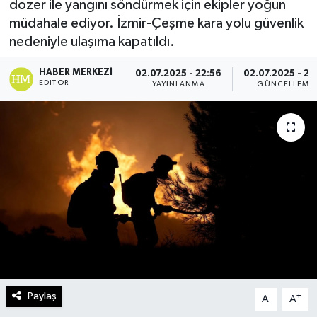
dozer ile yangını söndürmek için ekipler yoğun
müdahale ediyor. İzmir-Çeşme kara yolu güvenlik
Turizm
nedeniyle ulaşıma kapatıldı.
Kültür - Sanat
HABER MERKEZI
02.07.2025 - 22:56
02.07.2025 - 23
EDITÖR
YAYINLANMA
GÜNCELLEME
Lider Haber TV Canlı Yayın izle
Paylaş
-
+
A
A