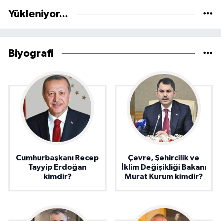
Yükleniyor...
Biyografi
Cumhurbaşkanı Recep
Çevre, Şehircilik ve
Tayyip Erdoğan
İklim Değişikliği Bakanı
kimdir?
Murat Kurum kimdir?