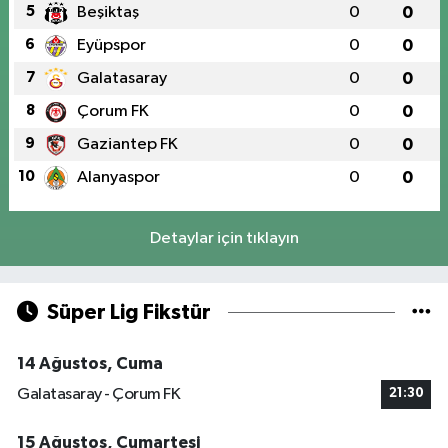
5
Beşiktaş
0
0
6
Eyüpspor
0
0
7
Galatasaray
0
0
8
Çorum FK
0
0
9
Gaziantep FK
0
0
10
Alanyaspor
0
0
Detaylar için tıklayın
Süper Lig Fikstür
14 Ağustos, Cuma
Galatasaray - Çorum FK
21:30
15 Ağustos, Cumartesi