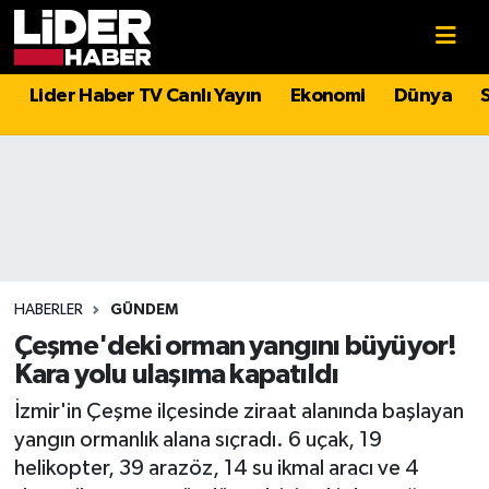
Gündem
Nöbetçi Eczaneler
Lider Haber TV Canlı Yayın
Ekonomi
Dünya
Politika
Hava Durumu
Asayiş
İstanbul Namaz Vakitleri
Dünya
Trafik Durumu
Magazin
Süper Lig Puan Durumu ve Fikstür
HABERLER
GÜNDEM
Çeşme'deki orman yangını büyüyor!
Spor
Tüm Manşetler
Kara yolu ulaşıma kapatıldı
İzmir'in Çeşme ilçesinde ziraat alanında başlayan
Sağlık
Son Dakika Haberleri
yangın ormanlık alana sıçradı. 6 uçak, 19
helikopter, 39 arazöz, 14 su ikmal aracı ve 4
Teknoloji
Haber Arşivi