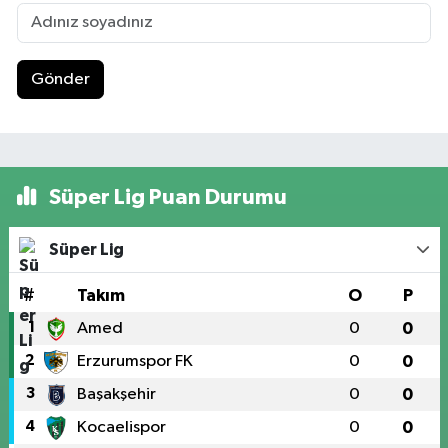
Gönder
Süper Lig Puan Durumu
Süper Lig
#
Takım
O
P
1
Amed
0
0
2
Erzurumspor FK
0
0
3
Başakşehir
0
0
4
Kocaelispor
0
0