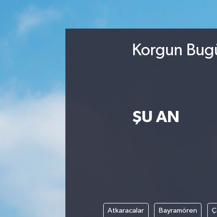
Turizm
Kültür - Sanat
Korgun Bugü
Lider Haber TV Canlı Yayın izle
ŞU AN
Atkaracalar
Bayramören
Ç