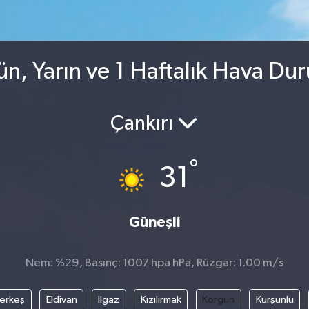
n, Yarın ve 1 Haftalık Hava Du
Çankırı
°
31
Güneşli
Nem: %29, Basınç: 1007 hpa hPa, Rüzgar: 1.00 m/s
erkeş
Eldivan
Ilgaz
Kızılırmak
Korgun
Kurşunlu