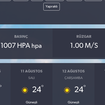
Yapraklı
BASINÇ
RÜZGAR
1007 HPA
1.00 M/S
hpa
S
11 AĞUSTOS
12 AĞUSTOS
SALI
ÇARŞAMBA
°
°
°
24
24
Güneşli
Güneşli