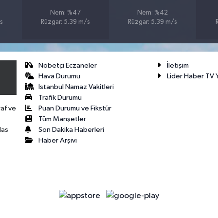
Nem: %47
Nem: %42
s
Rüzgar: 5.39 m/s
Rüzgar: 5.39 m/s
Nöbetçi Eczaneler
İletişim
Hava Durumu
Lider Haber TV Y
İstanbul Namaz Vakitleri
Trafik Durumu
Puan Durumu ve Fikstür
raf ve
Tüm Manşetler
Son Dakika Haberleri
las
Haber Arşivi