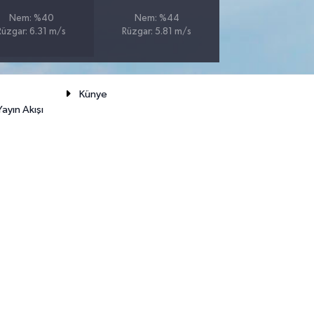
Nem: %40
Nem: %44
Rüzgar: 6.31 m/s
Rüzgar: 5.81 m/s
Künye
ayın Akışı