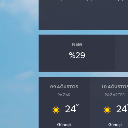
NEM
%29
09 AĞUSTOS
10 AĞUSTO
PAZAR
PAZARTESI
°
24
24
Güneşli
Güneşli