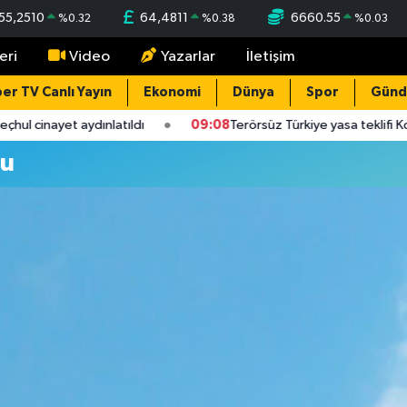
55,2510
64,4811
6660.55
%
0.32
%
0.38
%
0.03
eri
Video
Yazarlar
İletişim
er TV Canlı Yayın
Ekonomi
Dünya
Spor
Gün
hul cinayet aydınlatıldı
09:08
Terörsüz Türkiye yasa teklifi K
mu