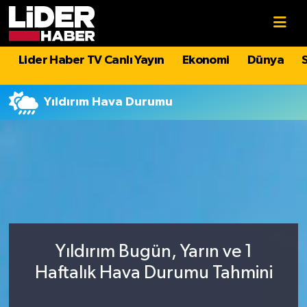
Gündem
Nöbetçi Eczaneler
Lider Haber TV Canlı Yayın
Ekonomi
Dünya
Politika
Hava Durumu
Yıldırım Hava Durumu
Asayiş
İstanbul Namaz Vakitleri
Dünya
Trafik Durumu
Magazin
Süper Lig Puan Durumu ve Fikstür
Spor
Tüm Manşetler
Yıldırım Bugün, Yarın ve 1
Sağlık
Son Dakika Haberleri
Haftalık Hava Durumu Tahmini
Teknoloji
Haber Arşivi