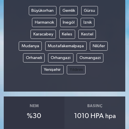
Büyükorhan
Gemlik
Gürsu
Harmancık
İnegöl
İznik
Karacabey
Keles
Kestel
Mudanya
Mustafakemalpaşa
Nilüfer
Orhaneli
Orhangazi
Osmangazi
Yenişehir
Yıldırım
NEM
BASINÇ
%30
1010 HPA
hpa