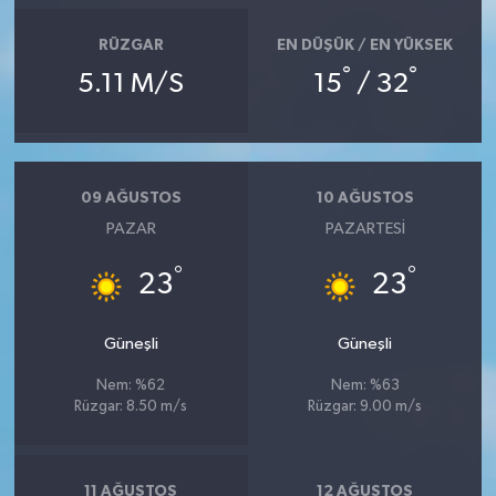
RÜZGAR
EN DÜŞÜK / EN YÜKSEK
°
°
5.11 M/S
15
/ 32
09 AĞUSTOS
10 AĞUSTOS
PAZAR
PAZARTESI
°
°
23
23
Güneşli
Güneşli
Nem: %62
Nem: %63
Rüzgar: 8.50 m/s
Rüzgar: 9.00 m/s
11 AĞUSTOS
12 AĞUSTOS