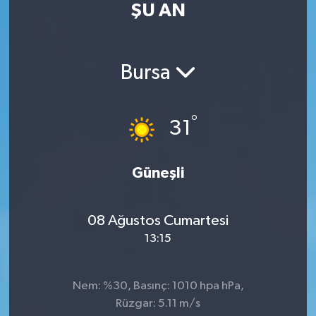
ŞU AN
Turizm
Kültür - Sanat
Bursa
Lider Haber TV Canlı Yayın izle
°
31
Güneşli
08 Ağustos Cumartesi
13:15
Nem: %30, Basınç: 1010 hpa hPa,
Rüzgar: 5.11 m/s