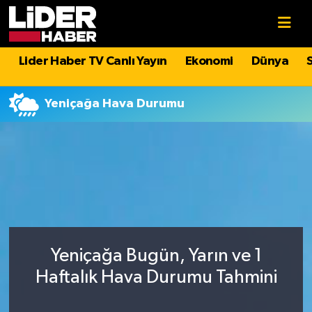
Gündem
Nöbetçi Eczaneler
Lider Haber TV Canlı Yayın
Ekonomi
Dünya
Politika
Hava Durumu
Yeniçağa Hava Durumu
Asayiş
İstanbul Namaz Vakitleri
Dünya
Trafik Durumu
Magazin
Süper Lig Puan Durumu ve Fikstür
Spor
Tüm Manşetler
Yeniçağa Bugün, Yarın ve 1
Sağlık
Son Dakika Haberleri
Haftalık Hava Durumu Tahmini
Teknoloji
Haber Arşivi