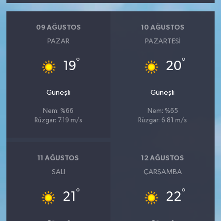
09 AĞUSTOS
10 AĞUSTOS
PAZAR
PAZARTESI
°
°
19
20
Güneşli
Güneşli
Nem: %66
Nem: %65
Rüzgar: 7.19 m/s
Rüzgar: 6.81 m/s
11 AĞUSTOS
12 AĞUSTOS
SALI
ÇARŞAMBA
°
°
21
22