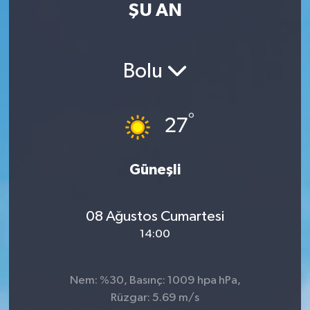
ŞU AN
Turizm
Kültür - Sanat
Bolu
Lider Haber TV Canlı Yayın izle
°
27
Güneşli
08 Ağustos Cumartesi
14:00
Nem: %30, Basınç: 1009 hpa hPa,
Rüzgar: 5.69 m/s