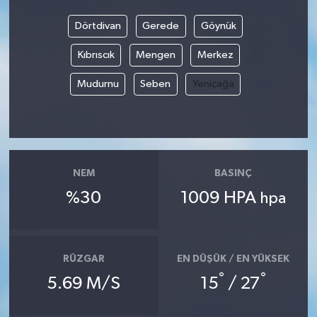
Dörtdivan
Gerede
Göynük
Kıbrıscık
Mengen
Merkez
Mudurnu
Seben
Yeniçağa
NEM
BASINÇ
%30
1009 HPA
hpa
RÜZGAR
EN DÜŞÜK / EN YÜKSEK
°
°
5.69 M/S
15
/ 27