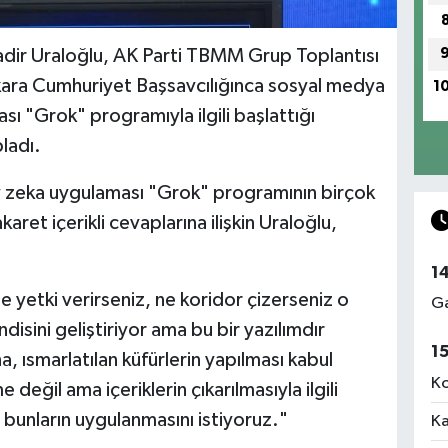
adir Uraloğlu, AK Parti TBMM Grup Toplantısı
kara Cumhuriyet Başsavcılığınca sosyal medya
1
ı "Grok" programıyla ilgili başlattığı
ladı.
 zeka uygulaması "Grok" programının birçok
karet içerikli cevaplarına ilişkin Uraloğlu,
1
e yetki verirseniz, ne koridor çizerseniz o
Ga
isini geliştiriyor ama bu bir yazılımdır
1
 ısmarlatılan küfürlerin yapılması kabul
Ko
 değil ama içeriklerin çıkarılmasıyla ilgili
k, bunların uygulanmasını istiyoruz."
Ka