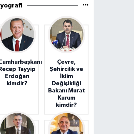
iyografi
Cumhurbaşkanı
Çevre,
Recep Tayyip
Şehircilik ve
Erdoğan
İklim
kimdir?
Değişikliği
Bakanı Murat
Kurum
kimdir?