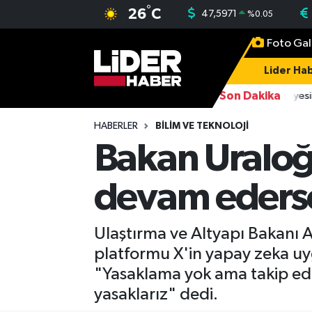
°
26
C
47,5971
%
0.05
Foto Gal
Gündem
Nöbetçi Eczaneler
Lider Hab
Politika
Hava Durumu
Son Dakika
16:38
FETÖ üyesi 
Asayiş
İstanbul Namaz Vakitleri
HABERLER
BILIM VE TEKNOLOJI
Bakan Uraloğ
Dünya
Trafik Durumu
devam ederse
Magazin
Süper Lig Puan Durumu ve Fikstür
Spor
Tüm Manşetler
Ulaştırma ve Altyapı Bakanı 
platformu X'in yapay zeka uyg
Sağlık
Son Dakika Haberleri
"Yasaklama yok ama takip ed
yasaklarız" dedi.
Teknoloji
Haber Arşivi