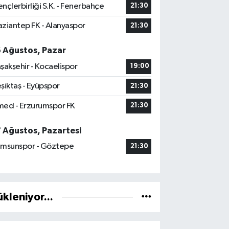
nçlerbirliği S.K. - Fenerbahçe
21:30
ziantep FK - Alanyaspor
21:30
6 Ağustos, Pazar
şakşehir - Kocaelispor
19:00
şiktaş - Eyüpspor
21:30
ed - Erzurumspor FK
21:30
7 Ağustos, Pazartesi
msunspor - Göztepe
21:30
ükleniyor...