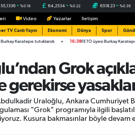
55,1336
64,2534
6518.23
%
0.18
%
0.22
%
0.39
eri
Video
Yazarlar
İletişim
er TV Canlı Yayın
Ekonomi
Dünya
Spor
Gün
Burkay Karatepe tutuklandı
16:38
FETÖ üyesi Burkay Karatepe
lu’ndan Grok açıkl
 gerekirse yasaklar
Abdulkadir Uraloğlu, Ankara Cumhuriyet B
ulaması "Grok" programıyla ilgili başlatıl
iyoruz. Kusura bakmasınlar böyle devam e