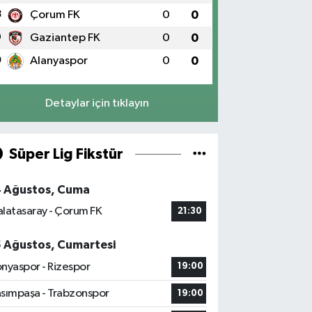
8
Çorum FK
0
0
9
Gaziantep FK
0
0
0
Alanyaspor
0
0
Detaylar için tıklayın
Süper Lig Fikstür
4 Ağustos, Cuma
latasaray - Çorum FK
21:30
5 Ağustos, Cumartesi
nyaspor - Rizespor
19:00
sımpaşa - Trabzonspor
19:00