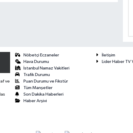
Nöbetçi Eczaneler
İletişim
Hava Durumu
Lider Haber TV Y
İstanbul Namaz Vakitleri
Trafik Durumu
Puan Durumu ve Fikstür
raf ve
Tüm Manşetler
Son Dakika Haberleri
las
Haber Arşivi