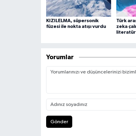
KIZILELMA, süpersonik
Türk ara
füzesi ile nokta atışı vurdu
zeka çal
literatür
Yorumlar
Gönder