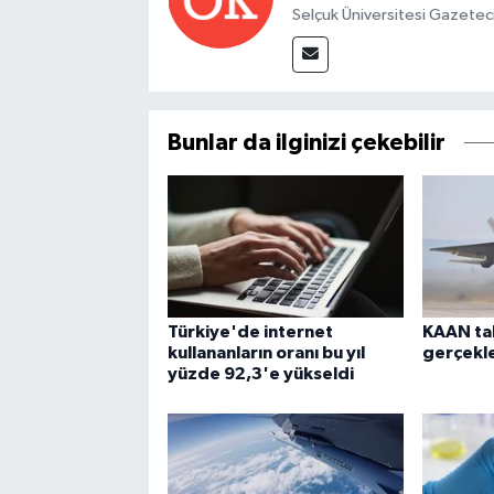
Selçuk Üniversitesi Gazetec
Bunlar da ilginizi çekebilir
Türkiye'de internet
KAAN tak
kullananların oranı bu yıl
gerçekle
yüzde 92,3'e yükseldi