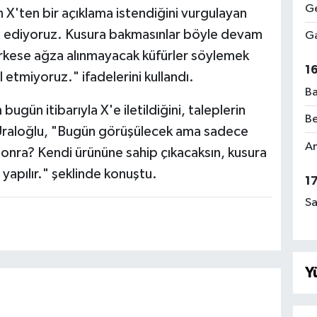
Ge
X'ten bir açıklama istendiğini vurgulayan
p ediyoruz. Kusura bakmasınlar böyle devam
Ga
rkese ağza alınmayacak küfürler söylemek
1
l etmiyoruz." ifadelerini kullandı.
Ba
bugün itibarıyla X'e iletildiğini, taleplerin
Be
 Uraloğlu, "Bugün görüşülecek ama sadece
Am
onra? Kendi ürününe sahip çıkacaksın, kusura
apılır." şeklinde konuştu.
1
Sa
Y