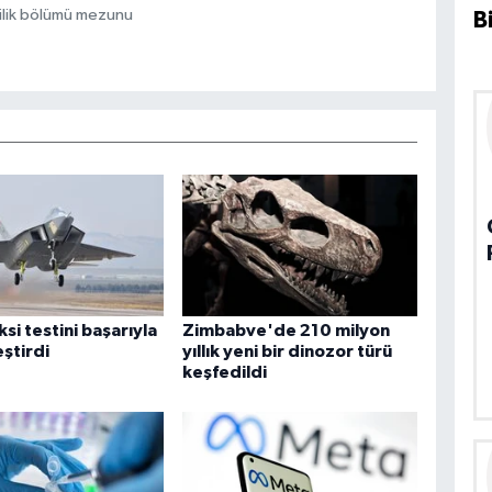
ilik bölümü mezunu
B
si testini başarıyla
Zimbabve'de 210 milyon
ştirdi
yıllık yeni bir dinozor türü
keşfedildi