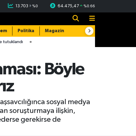
13.703
64.475,47
%
0
%
0.66
dem
Politika
Magazin
Resmi İlanlar
E-Gazete
 tutuklandı
aması: Böyle
ız
aşsavcılığınca sosyal medya
an soruşturmaya ilişkin,
derse gerekirse de