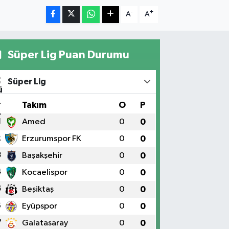
-
+
A
A
Süper Lig Puan Durumu
Süper Lig
#
Takım
O
P
1
Amed
0
0
2
Erzurumspor FK
0
0
3
Başakşehir
0
0
4
Kocaelispor
0
0
5
Beşiktaş
0
0
6
Eyüpspor
0
0
7
Galatasaray
0
0