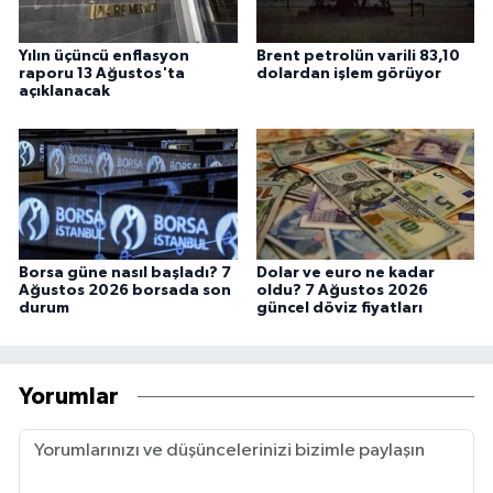
Yılın üçüncü enflasyon
Brent petrolün varili 83,10
raporu 13 Ağustos'ta
dolardan işlem görüyor
açıklanacak
Borsa güne nasıl başladı? 7
Dolar ve euro ne kadar
Ağustos 2026 borsada son
oldu? 7 Ağustos 2026
durum
güncel döviz fiyatları
Yorumlar