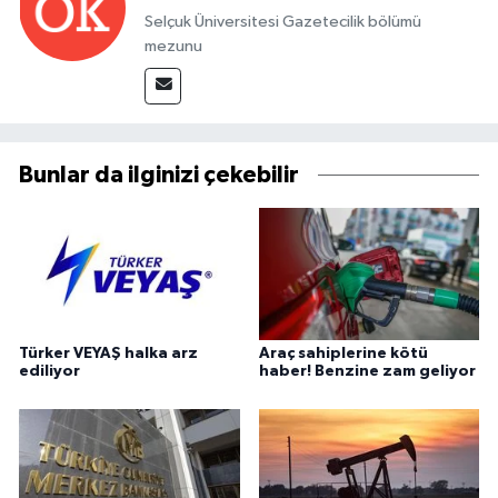
Selçuk Üniversitesi Gazetecilik bölümü
mezunu
Bunlar da ilginizi çekebilir
Türker VEYAŞ halka arz
Araç sahiplerine kötü
ediliyor
haber! Benzine zam geliyor