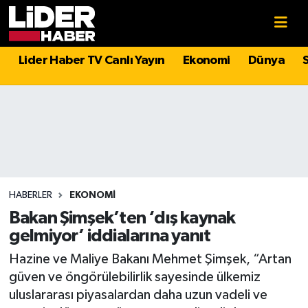
Gündem
Nöbetçi Eczaneler
Lider Haber TV Canlı Yayın
Ekonomi
Dünya
Politika
Hava Durumu
Asayiş
İstanbul Namaz Vakitleri
Dünya
Trafik Durumu
Magazin
Süper Lig Puan Durumu ve Fikstür
HABERLER
EKONOMI
Bakan Şimşek’ten ‘dış kaynak
Spor
Tüm Manşetler
gelmiyor’ iddialarına yanıt
Hazine ve Maliye Bakanı Mehmet Şimşek, “Artan
Sağlık
Son Dakika Haberleri
güven ve öngörülebilirlik sayesinde ülkemiz
uluslararası piyasalardan daha uzun vadeli ve
Teknoloji
Haber Arşivi