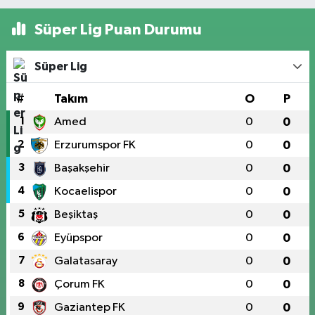
Süper Lig Puan Durumu
Süper Lig
#
Takım
O
P
1
Amed
0
0
2
Erzurumspor FK
0
0
3
Başakşehir
0
0
4
Kocaelispor
0
0
5
Beşiktaş
0
0
6
Eyüpspor
0
0
7
Galatasaray
0
0
8
Çorum FK
0
0
9
Gaziantep FK
0
0