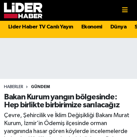
Gündem
Nöbetçi Eczaneler
Lider Haber TV Canlı Yayın
Ekonomi
Dünya
Politika
Hava Durumu
Asayiş
İstanbul Namaz Vakitleri
Dünya
Trafik Durumu
Magazin
Süper Lig Puan Durumu ve Fikstür
HABERLER
GÜNDEM
Bakan Kurum yangın bölgesinde:
Spor
Tüm Manşetler
Hep birlikte birbirimize sarılacağız
Çevre, Şehircilik ve İklim Değişikliği Bakanı Murat
Sağlık
Son Dakika Haberleri
Kurum, İzmir’in Ödemiş ilçesinde orman
yangınında hasar gören köylerde incelemelerde
Teknoloji
Haber Arşivi