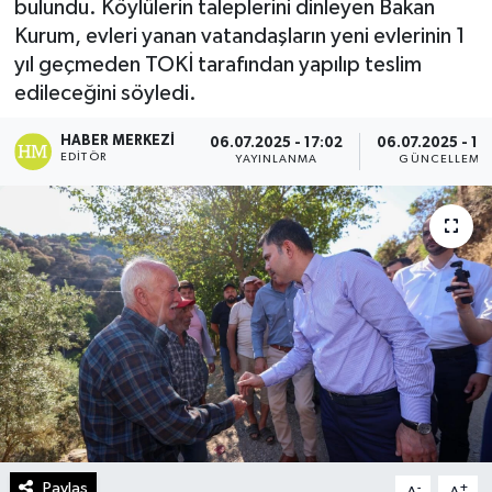
bulundu. Köylülerin taleplerini dinleyen Bakan
Kurum, evleri yanan vatandaşların yeni evlerinin 1
Turizm
yıl geçmeden TOKİ tarafından yapılıp teslim
edileceğini söyledi.
Kültür - Sanat
HABER MERKEZI
06.07.2025 - 17:02
06.07.2025 - 17
Lider Haber TV Canlı Yayın izle
EDITÖR
YAYINLANMA
GÜNCELLEME
Paylaş
-
+