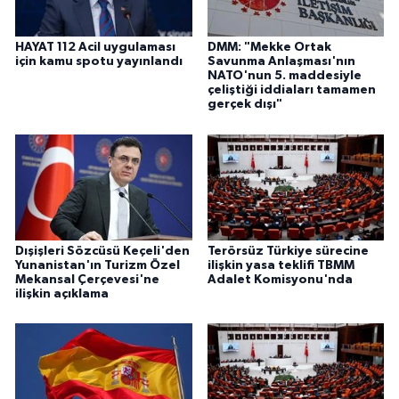
HAYAT 112 Acil uygulaması
DMM: "Mekke Ortak
için kamu spotu yayınlandı
Savunma Anlaşması'nın
NATO'nun 5. maddesiyle
çeliştiği iddiaları tamamen
gerçek dışı"
Dışişleri Sözcüsü Keçeli'den
Terörsüz Türkiye sürecine
Yunanistan'ın Turizm Özel
ilişkin yasa teklifi TBMM
Mekansal Çerçevesi'ne
Adalet Komisyonu'nda
ilişkin açıklama