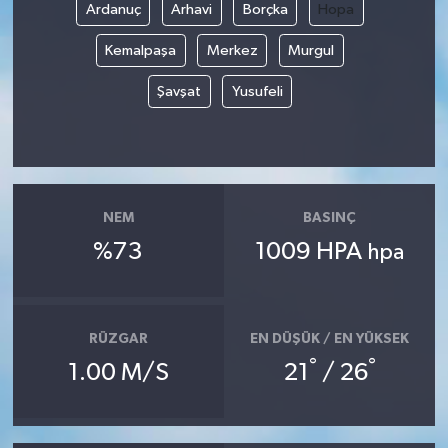
Ardanuç
Arhavi
Borçka
Hopa
Kemalpaşa
Merkez
Murgul
Şavşat
Yusufeli
NEM
BASINÇ
%73
1009 HPA
hpa
RÜZGAR
EN DÜŞÜK / EN YÜKSEK
°
°
1.00 M/S
21
/ 26