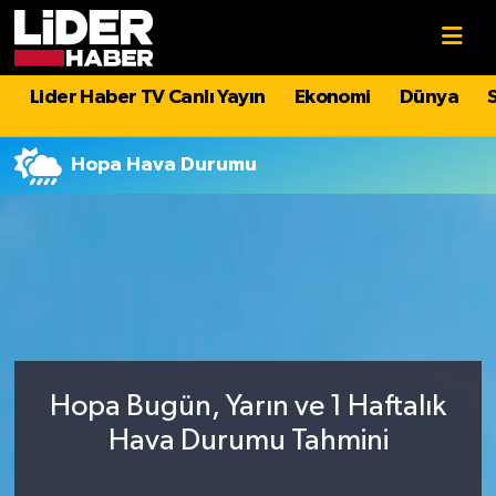
Gündem
Nöbetçi Eczaneler
Lider Haber TV Canlı Yayın
Ekonomi
Dünya
Politika
Hava Durumu
Hopa Hava Durumu
Asayiş
İstanbul Namaz Vakitleri
Dünya
Trafik Durumu
Magazin
Süper Lig Puan Durumu ve Fikstür
Spor
Tüm Manşetler
Hopa Bugün, Yarın ve 1 Haftalık
Sağlık
Son Dakika Haberleri
Hava Durumu Tahmini
Teknoloji
Haber Arşivi