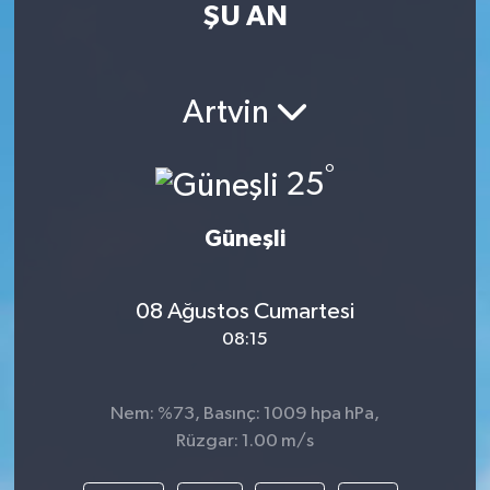
ŞU AN
Turizm
Kültür - Sanat
Artvin
Lider Haber TV Canlı Yayın izle
°
25
Güneşli
08 Ağustos Cumartesi
08:15
Nem: %73, Basınç: 1009 hpa hPa,
Rüzgar: 1.00 m/s