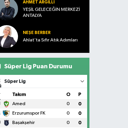
AHMET ARĞILLI
YEŞİL GELECEĞİN MERKEZİ
ANTALYA
NEŞE BERBER
Ahlat’ta Sıfır Atık Adımları
Süper Lig Puan Durumu
Süper Lig
#
Takım
O
P
1
Amed
0
0
2
Erzurumspor FK
0
0
3
Başakşehir
0
0