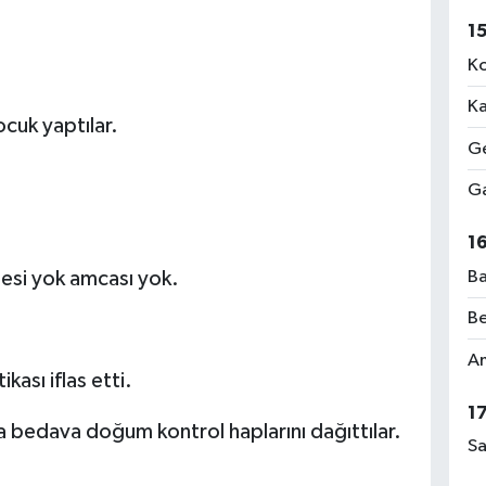
1
Ko
Ka
ocuk yaptılar.
Ge
Ga
1
Ba
zesi yok amcası yok.
Be
Am
ası iflas etti.
1
za bedava doğum kontrol haplarını dağıttılar.
Sa