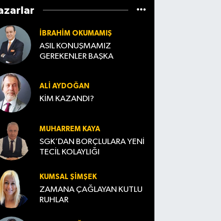
azarlar
İBRAHIM OKUMAMIŞ
ASIL KONUŞMAMIZ
GEREKENLER BAŞKA
ALI AYDOĞAN
KİM KAZANDI?
MUHARREM KAYA
SGK’DAN BORÇLULARA YENİ
TECİL KOLAYLIĞI
KUMSAL ŞIMŞEK
ZAMANA ÇAĞLAYAN KUTLU
RUHLAR