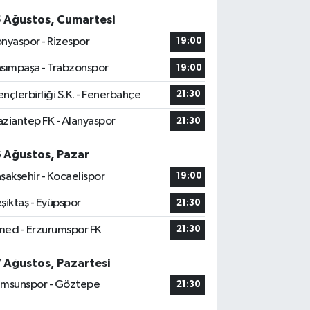
5 Ağustos, Cumartesi
nyaspor - Rizespor
19:00
sımpaşa - Trabzonspor
19:00
nçlerbirliği S.K. - Fenerbahçe
21:30
ziantep FK - Alanyaspor
21:30
6 Ağustos, Pazar
şakşehir - Kocaelispor
19:00
şiktaş - Eyüpspor
21:30
ed - Erzurumspor FK
21:30
7 Ağustos, Pazartesi
msunspor - Göztepe
21:30