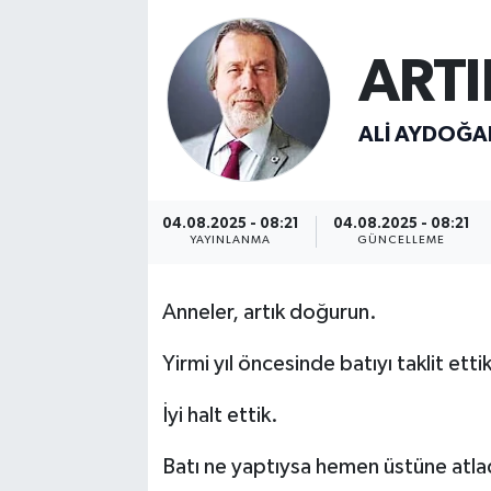
Turizm
ART
Kültür - Sanat
ALI AYDOĞA
Lider Haber TV Canlı Yayın izle
04.08.2025 - 08:21
04.08.2025 - 08:21
YAYINLANMA
GÜNCELLEME
Anneler, artık doğurun.
Yirmi yıl öncesinde batıyı taklit ettik
İyi halt ettik.
Batı ne yaptıysa hemen üstüne atla