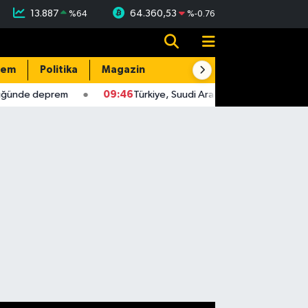
13.887
64.360,53
%
64
%
-0.76
dem
Politika
Magazin
Resmi İlanlar
E-Gazete
ğünde deprem
09:46
Türkiye, Suudi Arabistan ve Pakistan, üçl