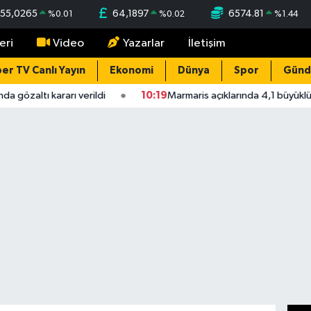
55,0265
64,1897
6574.81
%
0.01
%
0.02
%
1.44
eri
Video
Yazarlar
İletişim
er TV Canlı Yayın
Ekonomi
Dünya
Spor
Gün
gözaltı kararı verildi
10:19
Marmaris açıklarında 4,1 büyüklü