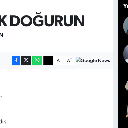
Y
IK DOĞURUN
N
-
+
A
A
.
dık.