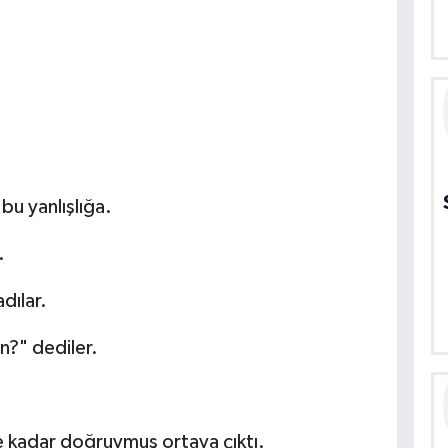
 bu yanlışlığa.
.
dılar.
n?" dediler.
ne kadar doğruymuş ortaya çıktı.