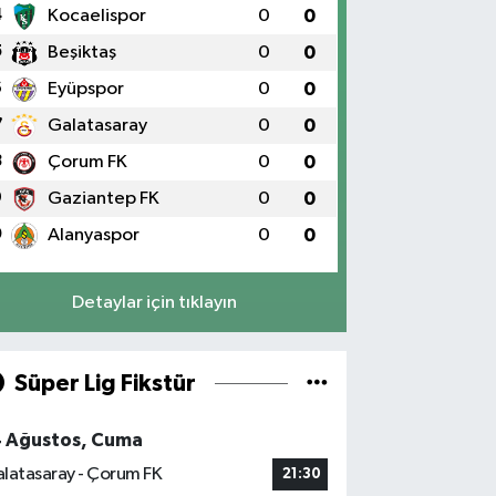
4
Kocaelispor
0
0
5
Beşiktaş
0
0
6
Eyüpspor
0
0
7
Galatasaray
0
0
8
Çorum FK
0
0
9
Gaziantep FK
0
0
0
Alanyaspor
0
0
Detaylar için tıklayın
Süper Lig Fikstür
4 Ağustos, Cuma
latasaray - Çorum FK
21:30