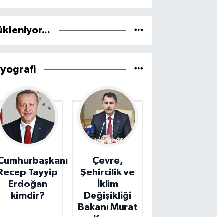
ükleniyor...
iyografi
Cumhurbaşkanı
Çevre,
Recep Tayyip
Şehircilik ve
Erdoğan
İklim
kimdir?
Değişikliği
Bakanı Murat