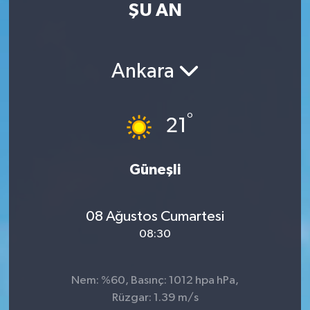
ŞU AN
Turizm
Kültür - Sanat
Ankara
Lider Haber TV Canlı Yayın izle
°
21
Güneşli
08 Ağustos Cumartesi
08:30
Nem: %60, Basınç: 1012 hpa hPa,
Rüzgar: 1.39 m/s