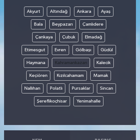
Akyurt
Altındağ
Ankara
Ayaş
Bala
Beypazarı
Çamlıdere
Çankaya
Çubuk
Elmadağ
Etimesgut
Evren
Gölbaşı
Güdül
Haymana
Kahramankazan
Kalecik
Keçiören
Kızılcahamam
Mamak
Nallıhan
Polatlı
Pursaklar
Sincan
Şereflikoçhisar
Yenimahalle