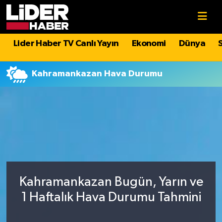
Gündem
Nöbetçi Eczaneler
Lider Haber TV Canlı Yayın
Ekonomi
Dünya
Politika
Hava Durumu
Kahramankazan Hava Durumu
Asayiş
İstanbul Namaz Vakitleri
Dünya
Trafik Durumu
Magazin
Süper Lig Puan Durumu ve Fikstür
Spor
Tüm Manşetler
Kahramankazan Bugün, Yarın ve
Sağlık
Son Dakika Haberleri
1 Haftalık Hava Durumu Tahmini
Teknoloji
Haber Arşivi