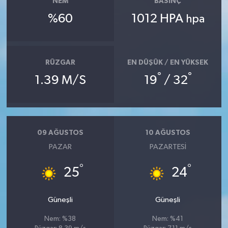
NEM
BASINÇ
%60
1012 HPA
hpa
RÜZGAR
EN DÜŞÜK / EN YÜKSEK
°
°
1.39 M/S
19
/ 32
09 AĞUSTOS
10 AĞUSTOS
PAZAR
PAZARTESI
°
°
25
24
Güneşli
Güneşli
Nem: %38
Nem: %41