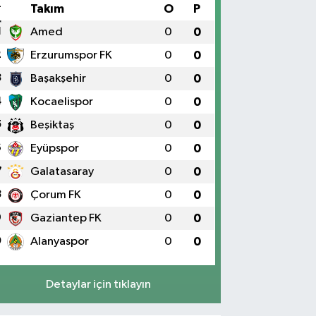
#
Takım
O
P
1
Amed
0
0
2
Erzurumspor FK
0
0
3
Başakşehir
0
0
4
Kocaelispor
0
0
5
Beşiktaş
0
0
6
Eyüpspor
0
0
7
Galatasaray
0
0
8
Çorum FK
0
0
9
Gaziantep FK
0
0
0
Alanyaspor
0
0
Detaylar için tıklayın