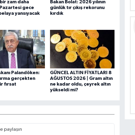
bir zam daha
Bakan Bolat: 2026 yılının
 Pazartesi gece
günlük tır çıkış rekorunu
abelaya yansıyacak
kırdık
şkanı Palandöken:
GÜNCEL ALTIN FİYATLARI 8
dırma gerçekten
AĞUSTOS 2026 | Gram altın
r fırsat
ne kadar oldu, çeyrek altın
yükseldi mi?