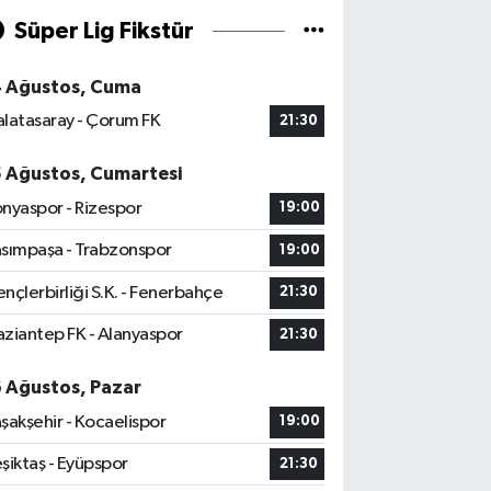
Süper Lig Fikstür
4 Ağustos, Cuma
latasaray - Çorum FK
21:30
5 Ağustos, Cumartesi
nyaspor - Rizespor
19:00
sımpaşa - Trabzonspor
19:00
nçlerbirliği S.K. - Fenerbahçe
21:30
ziantep FK - Alanyaspor
21:30
6 Ağustos, Pazar
şakşehir - Kocaelispor
19:00
şiktaş - Eyüpspor
21:30