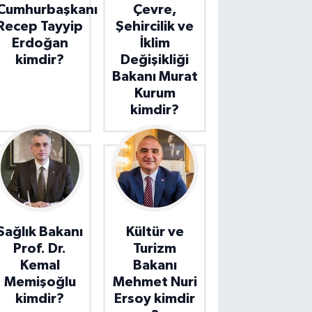
Cumhurbaşkanı
Çevre,
Recep Tayyip
Şehircilik ve
Erdoğan
İklim
kimdir?
Değişikliği
Bakanı Murat
Kurum
kimdir?
Sağlık Bakanı
Kültür ve
Prof. Dr.
Turizm
Kemal
Bakanı
Memişoğlu
Mehmet Nuri
kimdir?
Ersoy kimdir