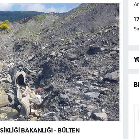
Am
1
Sa
Y
B
İŞİKLİĞİ BAKANLIĞI - BÜLTEN