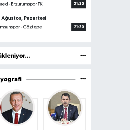
ed - Erzurumspor FK
21:30
7 Ağustos, Pazartesi
msunspor - Göztepe
21:30
ükleniyor...
iyografi