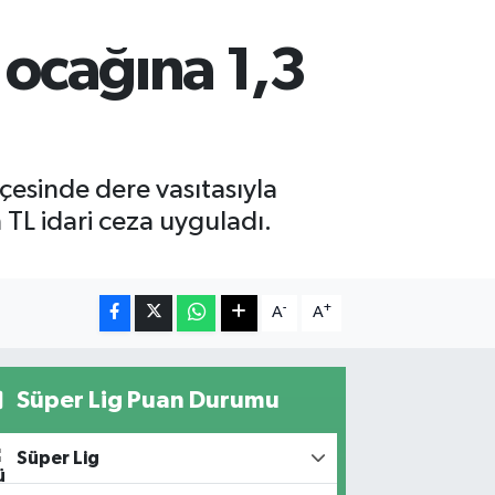
 ocağına 1,3
ilçesinde dere vasıtasıyla
TL idari ceza uyguladı.
-
+
A
A
Süper Lig Puan Durumu
Süper Lig