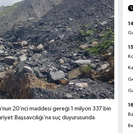
1
Ga
1
Ko
Ka
Ge
Ga
1
’nun 20’nci maddesi gereği 1 milyon 337 bin
Ba
riyet Başsavcılığı'na suç duyurusunda
Be