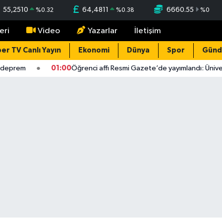
55,2510
64,4811
6660.55
%
0.32
%
0.38
%
0
eri
Video
Yazarlar
İletişim
er TV Canlı Yayın
Ekonomi
Dünya
Spor
Gün
eprem
01:00
Öğrenci affı Resmi Gazete’de yayımlandı: Üniversit