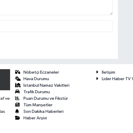
Nöbetçi Eczaneler
İletişim
Hava Durumu
Lider Haber TV Y
İstanbul Namaz Vakitleri
Trafik Durumu
Puan Durumu ve Fikstür
raf ve
Tüm Manşetler
Son Dakika Haberleri
las
Haber Arşivi