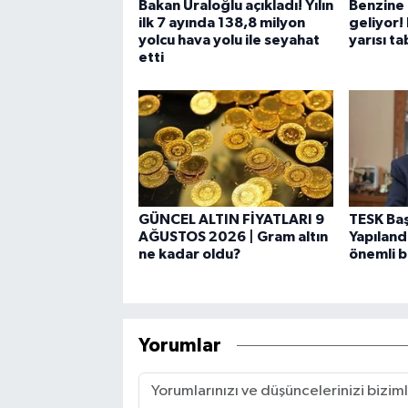
Bakan Uraloğlu açıkladı! Yılın
Benzine 
ilk 7 ayında 138,8 milyon
geliyor!
yolcu hava yolu ile seyahat
yarısı t
etti
GÜNCEL ALTIN FİYATLARI 9
TESK Ba
AĞUSTOS 2026 | Gram altın
Yapılan
ne kadar oldu?
önemli bi
Yorumlar