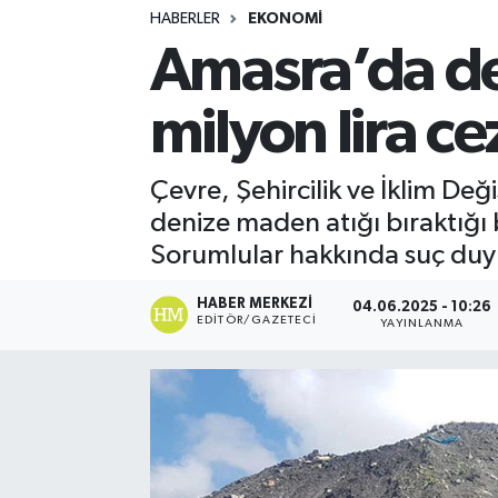
HABERLER
EKONOMI
Turizm
Amasra’da de
Kültür - Sanat
milyon lira ce
Lider Haber TV Canlı Yayın izle
Çevre, Şehircilik ve İklim Deği
denize maden atığı bıraktığı 
Sorumlular hakkında suç du
HABER MERKEZI
04.06.2025 - 10:26
EDITÖR/GAZETECI
YAYINLANMA