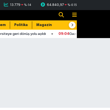
13.779
64.840,97
%
-14
%
-0.15
dem
Politika
Magazin
Resmi İlanlar
E-Gazete
eye geri dönüş yolu açıldı
09:04
Gaziantep'te 4,5 büyüklüğ