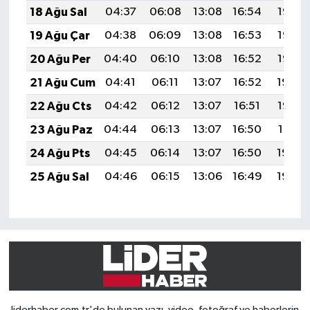
18 Ağu Sal
04:37
06:08
13:08
16:54
19:58
19 Ağu Çar
04:38
06:09
13:08
16:53
19:56
20 Ağu Per
04:40
06:10
13:08
16:52
19:55
21 Ağu Cum
04:41
06:11
13:07
16:52
19:54
22 Ağu Cts
04:42
06:12
13:07
16:51
19:52
23 Ağu Paz
04:44
06:13
13:07
16:50
19:51
24 Ağu Pts
04:45
06:14
13:07
16:50
19:49
25 Ağu Sal
04:46
06:15
13:06
16:49
19:48
liderhaber.com.tr'de bulunan yazı, video, fotoğraf ve haberlerin