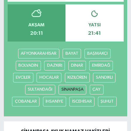
AKŞAM
YATSI
20:11
21:41
AFYONKARAHİSAR
BAYAT
BAŞMAKÇI
BOLVADİN
DAZKIRI
DİNAR
EMİRDAĞ
EVCİLER
HOCALAR
KIZILÖREN
SANDIKLI
SULTANDAĞI
SİNANPAŞA
ÇAY
ÇOBANLAR
İHSANİYE
İSCEHİSAR
ŞUHUT