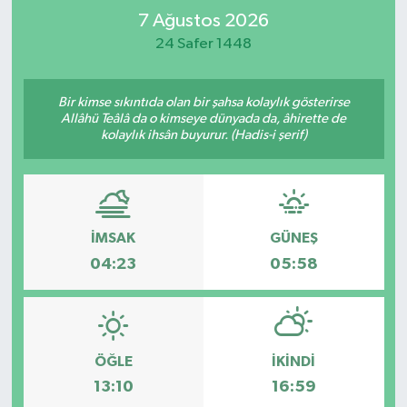
7 Ağustos 2026
Turizm
24 Safer 1448
Kültür - Sanat
Bir kimse sıkıntıda olan bir şahsa kolaylık gösterirse
Allâhü Teâlâ da o kimseye dünyada da, âhirette de
Lider Haber TV Canlı Yayın izle
kolaylık ihsân buyurur. (Hadis-i şerif)
İMSAK
GÜNEŞ
04:23
05:58
ÖĞLE
İKINDI
13:10
16:59