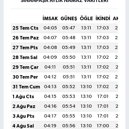
SİNANPAŞA AYLIK NAMAZ VAKITLERI
İMSAK
GÜNEŞ
ÖĞLE
İKINDI
AKŞA
25 Tem Cts
04:05
05:47
13:11
17:03
20:24
26 Tem Paz
04:07
05:48
13:11
17:03
20:23
27 Tem Pts
04:08
05:49
13:11
17:03
20:22
28 Tem Sal
04:09
05:50
13:11
17:02
20:22
29 Tem Çar
04:11
05:51
13:11
17:02
20:21
30 Tem Per
04:12
05:51
13:11
17:02
20:20
31 Tem Cum
04:13
05:52
13:10
17:02
20:19
1 Ağu Cts
04:15
05:53
13:10
17:01
20:18
2 Ağu Paz
04:16
05:54
13:10
17:01
20:17
3 Ağu Pts
04:17
05:55
13:10
17:01
20:16
4 Ağu Sal
04:19
05:56
13:10
17:00
20:15