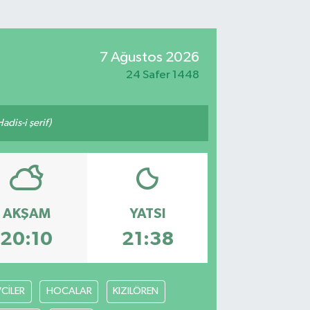
7 Ağustos 2026
24 Safer 1448
adis-i şerif)
AKŞAM
YATSI
20:10
21:38
VCİLER
HOCALAR
KIZILÖREN