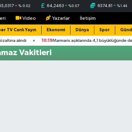
55,0317
64,2463
6574.81
%
-0.02
%
0.07
%
1.44
eri
Video
Yazarlar
İletişim
er TV Canlı Yayın
Ekonomi
Dünya
Spor
Gün
altına alındı
10:19
Marmaris açıklarında 4,1 büyüklüğünde de
maz Vakitleri