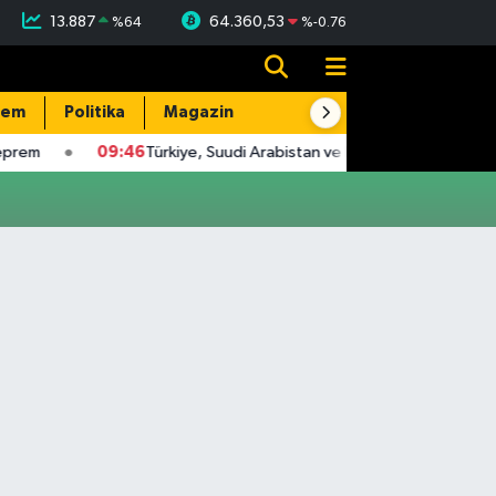
13.887
64.360,53
%
64
%
-0.76
dem
Politika
Magazin
Resmi İlanlar
E-Gazete
prem
09:46
Türkiye, Suudi Arabistan ve Pakistan, üçlü savunm