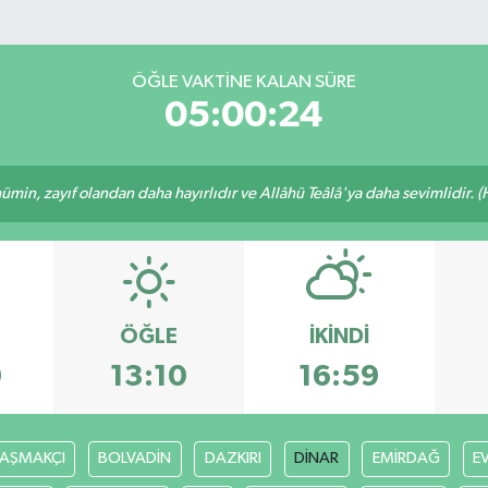
ÖĞLE VAKTINE KALAN SÜRE
05:00:23
min, zayıf olandan daha hayırlıdır ve Allâhü Teâlâ'ya daha sevimlidir. (H
ÖĞLE
İKINDI
0
13:10
16:59
AŞMAKÇI
BOLVADİN
DAZKIRI
DİNAR
EMİRDAĞ
E