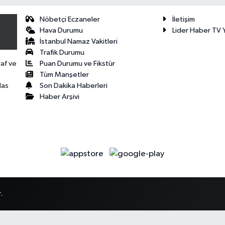
Nöbetçi Eczaneler
İletişim
Hava Durumu
Lider Haber TV Y
İstanbul Namaz Vakitleri
Trafik Durumu
Puan Durumu ve Fikstür
raf ve
Tüm Manşetler
Son Dakika Haberleri
las
Haber Arşivi
.