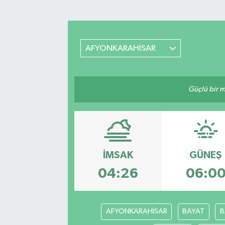
Turizm
Kültür - Sanat
AFYONKARAHİSAR
Lider Haber TV Canlı Yayın izle
Güçlü bir mü
İMSAK
GÜNEŞ
04:26
06:0
AFYONKARAHİSAR
BAYAT
B