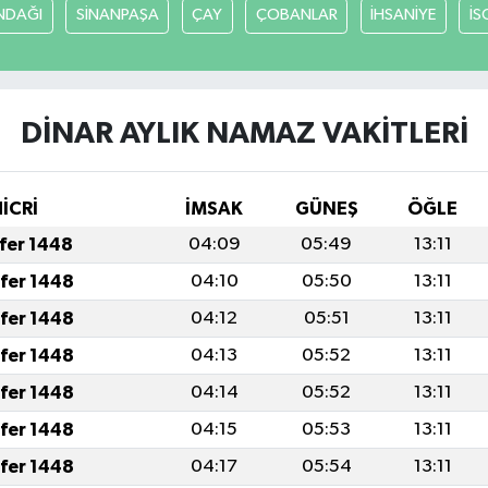
NDAĞI
SİNANPAŞA
ÇAY
ÇOBANLAR
İHSANİYE
İS
DİNAR AYLIK NAMAZ VAKITLERI
HİCRİ
İMSAK
GÜNEŞ
ÖĞLE
afer 1448
04:09
05:49
13:11
afer 1448
04:10
05:50
13:11
afer 1448
04:12
05:51
13:11
afer 1448
04:13
05:52
13:11
afer 1448
04:14
05:52
13:11
afer 1448
04:15
05:53
13:11
afer 1448
04:17
05:54
13:11