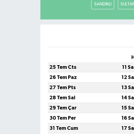
SANDIKLI
SULTA
25 Tem Cts
11 S
26 Tem Paz
12 S
27 Tem Pts
13 S
28 Tem Sal
14 S
29 Tem Çar
15 S
30 Tem Per
16 S
31 Tem Cum
17 S