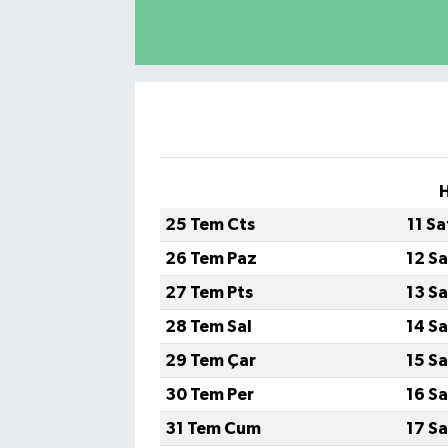
H
25 Tem Cts
11 S
26 Tem Paz
12 S
27 Tem Pts
13 S
28 Tem Sal
14 S
29 Tem Çar
15 S
30 Tem Per
16 S
31 Tem Cum
17 S