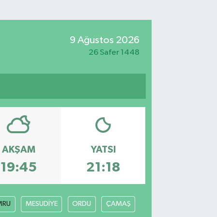
9 Ağustos 2026
26 Safer 1448
AKŞAM
YATSI
19:45
21:18
MRU
MESUDİYE
ORDU
ÇAMAŞ