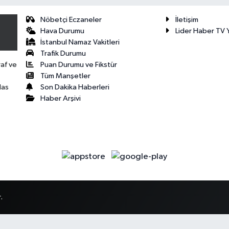
Nöbetçi Eczaneler
İletişim
Hava Durumu
Lider Haber TV Y
İstanbul Namaz Vakitleri
Trafik Durumu
Puan Durumu ve Fikstür
raf ve
Tüm Manşetler
Son Dakika Haberleri
las
Haber Arşivi
.