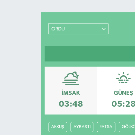
Turizm
Kültür - Sanat
ORDU
Lider Haber TV Canlı Yayın izle
İMSAK
GÜNEŞ
03:48
05:2
AKKUŞ
AYBASTI
FATSA
GÖLK