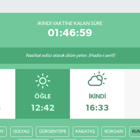
İKINDI VAKTINE KALAN SÜRE
01:46:58
Nasihat edici olarak ölüm yeter. (Hadis-i şerif)
ÖĞLE
İKINDI
8
12:42
16:33
ÖY
GÜLYALI
GÜRGENTEPE
KABATAŞ
KORGAN
KU