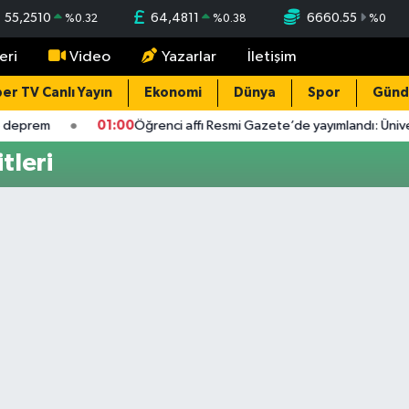
55,2510
64,4811
6660.55
%
0.32
%
0.38
%
0
eri
Video
Yazarlar
İletişim
er TV Canlı Yayın
Ekonomi
Dünya
Spor
Gün
 deprem
01:00
Öğrenci affı Resmi Gazete’de yayımlandı: Ünivers
tleri