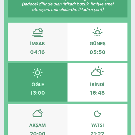
(sadece) dilinde olan (itikadı bozuk, ilmiyle amel
etmeyen) münafıklardır. (Hadis-i şerif)
Turizm
Kültür - Sanat
Lider Haber TV Canlı Yayın izle
İMSAK
GÜNEŞ
04:16
05:50
ÖĞLE
İKINDI
13:00
16:48
AKŞAM
YATSI
20:00
21:27