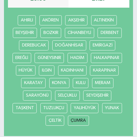
AHIRLI
AKÖREN
AKŞEHİR
ALTINEKİN
BEYŞEHİR
BOZKIR
CİHANBEYLİ
DERBENT
DEREBUCAK
DOĞANHİSAR
EMİRGAZİ
EREĞLİ
GÜNEYSINIR
HADİM
HALKAPINAR
HÜYÜK
ILGIN
KADINHANI
KARAPINAR
KARATAY
KONYA
KULU
MERAM
SARAYÖNÜ
SELÇUKLU
SEYDİŞEHİR
TAŞKENT
TUZLUKÇU
YALIHÜYÜK
YUNAK
ÇELTİK
ÇUMRA