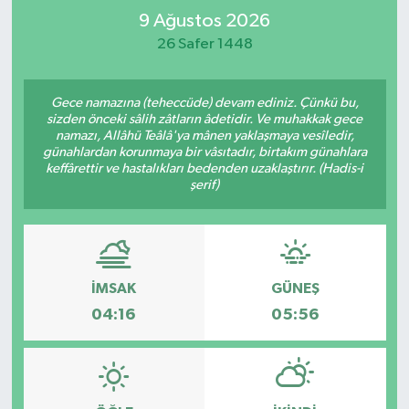
9 Ağustos 2026
Turizm
26 Safer 1448
Kültür - Sanat
Gece namazına (teheccüde) devam ediniz. Çünkü bu,
sizden önceki sâlih zâtların âdetidir. Ve muhakkak gece
Lider Haber TV Canlı Yayın izle
namazı, Allâhü Teâlâ'ya mânen yaklaşmaya vesîledir,
günahlardan korunmaya bir vâsıtadır, birtakım günahlara
keffârettir ve hastalıkları bedenden uzaklaştırır. (Hadis-i
şerif)
İMSAK
GÜNEŞ
04:16
05:56