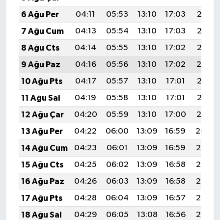
6 Ağu Per
04:11
05:53
13:10
17:03
20:18
7 Ağu Cum
04:13
05:54
13:10
17:03
20:17
8 Ağu Cts
04:14
05:55
13:10
17:02
20:15
9 Ağu Paz
04:16
05:56
13:10
17:02
20:14
10 Ağu Pts
04:17
05:57
13:10
17:01
20:13
11 Ağu Sal
04:19
05:58
13:10
17:01
20:12
12 Ağu Çar
04:20
05:59
13:10
17:00
20:10
13 Ağu Per
04:22
06:00
13:09
16:59
20:09
14 Ağu Cum
04:23
06:01
13:09
16:59
20:08
15 Ağu Cts
04:25
06:02
13:09
16:58
20:06
16 Ağu Paz
04:26
06:03
13:09
16:58
20:05
17 Ağu Pts
04:28
06:04
13:09
16:57
20:03
18 Ağu Sal
04:29
06:05
13:08
16:56
20:02