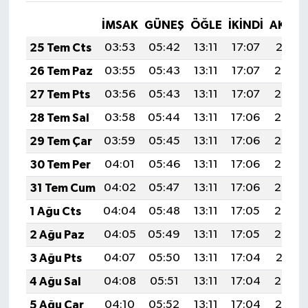
İMSAK
GÜNEŞ
ÖĞLE
İKINDI
AKŞA
25 Tem Cts
03:53
05:42
13:11
17:07
20:31
26 Tem Paz
03:55
05:43
13:11
17:07
20:30
27 Tem Pts
03:56
05:43
13:11
17:07
20:29
28 Tem Sal
03:58
05:44
13:11
17:06
20:28
29 Tem Çar
03:59
05:45
13:11
17:06
20:27
30 Tem Per
04:01
05:46
13:11
17:06
20:26
31 Tem Cum
04:02
05:47
13:11
17:06
20:25
1 Ağu Cts
04:04
05:48
13:11
17:05
20:24
2 Ağu Paz
04:05
05:49
13:11
17:05
20:23
3 Ağu Pts
04:07
05:50
13:11
17:04
20:21
4 Ağu Sal
04:08
05:51
13:11
17:04
20:20
5 Ağu Çar
04:10
05:52
13:11
17:04
20:19