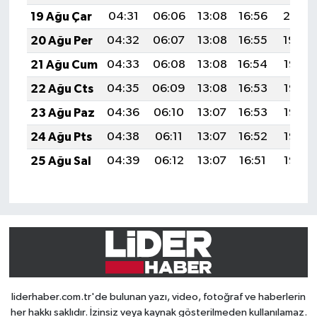
19 Ağu Çar
04:31
06:06
13:08
16:56
20:01
20 Ağu Per
04:32
06:07
13:08
16:55
19:59
21 Ağu Cum
04:33
06:08
13:08
16:54
19:58
22 Ağu Cts
04:35
06:09
13:08
16:53
19:56
23 Ağu Paz
04:36
06:10
13:07
16:53
19:55
24 Ağu Pts
04:38
06:11
13:07
16:52
19:53
25 Ağu Sal
04:39
06:12
13:07
16:51
19:52
liderhaber.com.tr'de bulunan yazı, video, fotoğraf ve haberlerin
her hakkı saklıdır. İzinsiz veya kaynak gösterilmeden kullanılamaz.