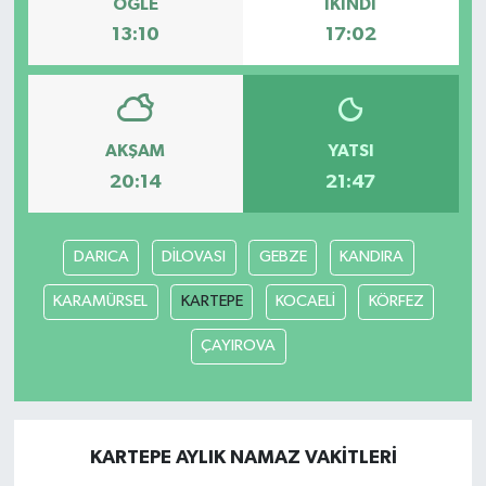
ÖĞLE
İKINDI
13:10
17:02
AKŞAM
YATSI
20:14
21:47
DARICA
DİLOVASI
GEBZE
KANDIRA
KARAMÜRSEL
KARTEPE
KOCAELİ
KÖRFEZ
ÇAYIROVA
KARTEPE AYLIK NAMAZ VAKITLERI