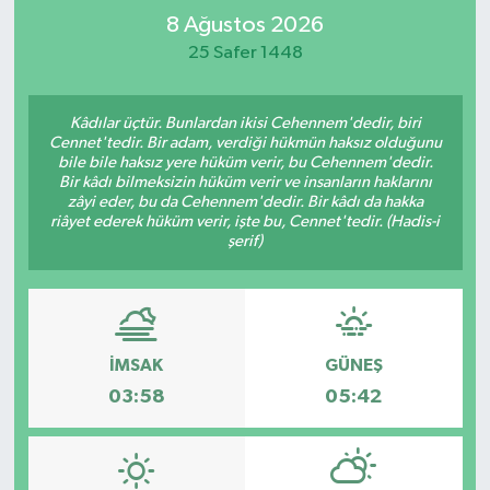
8 Ağustos 2026
Turizm
25 Safer 1448
Kültür - Sanat
Kâdılar üçtür. Bunlardan ikisi Cehennem'dedir, biri
Cennet'tedir. Bir adam, verdiği hükmün haksız olduğunu
Lider Haber TV Canlı Yayın izle
bile bile haksız yere hüküm verir, bu Cehennem'dedir.
Bir kâdı bilmeksizin hüküm verir ve insanların haklarını
zâyi eder, bu da Cehennem'dedir. Bir kâdı da hakka
riâyet ederek hüküm verir, işte bu, Cennet'tedir. (Hadis-i
şerif)
İMSAK
GÜNEŞ
03:58
05:42