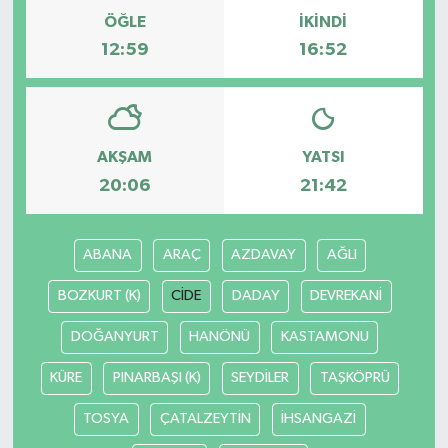
ÖĞLE
İKINDI
12:59
16:52
AKŞAM
YATSI
20:06
21:42
ABANA
ARAÇ
AZDAVAY
AĞLI
BOZKURT (K)
CİDE
DADAY
DEVREKANİ
DOĞANYURT
HANÖNÜ
KASTAMONU
KÜRE
PINARBAŞI (K)
SEYDİLER
TAŞKÖPRÜ
TOSYA
ÇATALZEYTİN
İHSANGAZİ