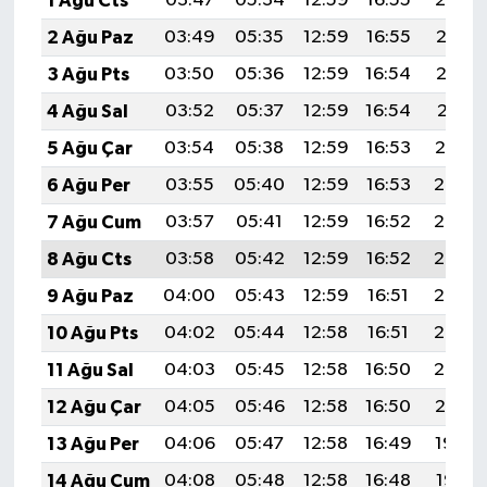
1 Ağu Cts
03:47
05:34
12:59
16:55
20:14
2 Ağu Paz
03:49
05:35
12:59
16:55
20:13
3 Ağu Pts
03:50
05:36
12:59
16:54
20:12
4 Ağu Sal
03:52
05:37
12:59
16:54
20:11
5 Ağu Çar
03:54
05:38
12:59
16:53
20:10
6 Ağu Per
03:55
05:40
12:59
16:53
20:08
7 Ağu Cum
03:57
05:41
12:59
16:52
20:07
8 Ağu Cts
03:58
05:42
12:59
16:52
20:06
9 Ağu Paz
04:00
05:43
12:59
16:51
20:05
10 Ağu Pts
04:02
05:44
12:58
16:51
20:03
11 Ağu Sal
04:03
05:45
12:58
16:50
20:02
12 Ağu Çar
04:05
05:46
12:58
16:50
20:01
13 Ağu Per
04:06
05:47
12:58
16:49
19:59
14 Ağu Cum
04:08
05:48
12:58
16:48
19:58