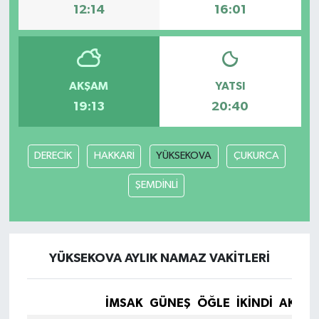
12:14
16:01
AKŞAM
YATSI
19:13
20:40
DERECİK
HAKKARİ
YÜKSEKOVA
ÇUKURCA
ŞEMDİNLİ
YÜKSEKOVA AYLIK NAMAZ VAKITLERI
İMSAK
GÜNEŞ
ÖĞLE
İKINDI
AKŞA