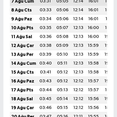
7 Ağu Cum
03:31
05:05
12:14
16:01
19:13
8 Ağu Cts
03:33
05:06
12:14
16:01
19:12
9 Ağu Paz
03:34
05:06
12:14
16:01
19:11
10 Ağu Pts
03:35
05:07
12:13
16:00
19:10
11 Ağu Sal
03:36
05:08
12:13
16:00
19:08
12 Ağu Çar
03:38
05:09
12:13
15:59
19:07
13 Ağu Per
03:39
05:10
12:13
15:59
19:06
14 Ağu Cum
03:40
05:11
12:13
15:58
19:05
15 Ağu Cts
03:41
05:12
12:13
15:58
19:04
16 Ağu Paz
03:43
05:12
12:12
15:57
19:02
17 Ağu Pts
03:44
05:13
12:12
15:57
19:01
18 Ağu Sal
03:45
05:14
12:12
15:56
19:00
19 Ağu Çar
03:46
05:15
12:12
15:56
18:58
20 Ağu Per
03:47
05:16
12:11
15:55
18:57