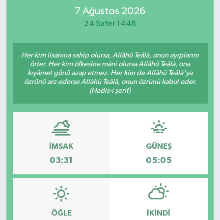
7 Ağustos 2026
Turizm
24 Safer 1448
Kültür - Sanat
Her kim lisanına sahip olursa, Allâhü Teâlâ, onun ayıplarını
örter. Her kim öfkesine mâni olursa Allâhü Teâlâ, ona
Lider Haber TV Canlı Yayın izle
kıyâmet günü azap etmez. Her kim de Allâhü Teâlâ'ya
özrünü arz ederse Allâhü Teâlâ, onun özrünü kabul eder.
(Hadis-i şerif)
İMSAK
GÜNEŞ
03:31
05:05
ÖĞLE
İKINDI