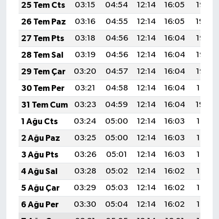
25 Tem Cts
03:15
04:54
12:14
16:05
19:25
26 Tem Paz
03:16
04:55
12:14
16:05
19:24
27 Tem Pts
03:18
04:56
12:14
16:04
19:23
28 Tem Sal
03:19
04:56
12:14
16:04
19:23
29 Tem Çar
03:20
04:57
12:14
16:04
19:22
30 Tem Per
03:21
04:58
12:14
16:04
19:21
31 Tem Cum
03:23
04:59
12:14
16:04
19:20
1 Ağu Cts
03:24
05:00
12:14
16:03
19:19
2 Ağu Paz
03:25
05:00
12:14
16:03
19:18
3 Ağu Pts
03:26
05:01
12:14
16:03
19:17
4 Ağu Sal
03:28
05:02
12:14
16:02
19:16
5 Ağu Çar
03:29
05:03
12:14
16:02
19:15
6 Ağu Per
03:30
05:04
12:14
16:02
19:14