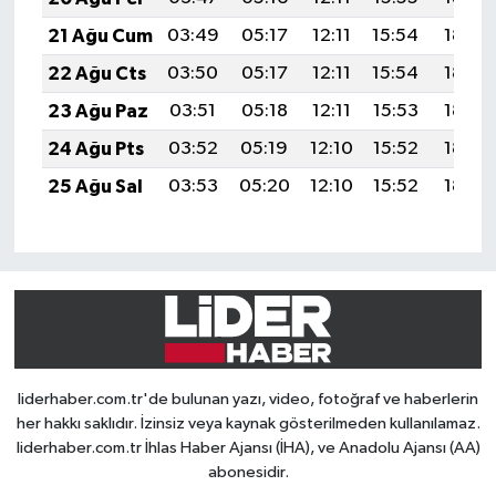
21 Ağu Cum
03:49
05:17
12:11
15:54
18:56
22 Ağu Cts
03:50
05:17
12:11
15:54
18:54
23 Ağu Paz
03:51
05:18
12:11
15:53
18:53
24 Ağu Pts
03:52
05:19
12:10
15:52
18:52
25 Ağu Sal
03:53
05:20
12:10
15:52
18:50
liderhaber.com.tr'de bulunan yazı, video, fotoğraf ve haberlerin
her hakkı saklıdır. İzinsiz veya kaynak gösterilmeden kullanılamaz.
liderhaber.com.tr İhlas Haber Ajansı (İHA), ve Anadolu Ajansı (AA)
abonesidir.