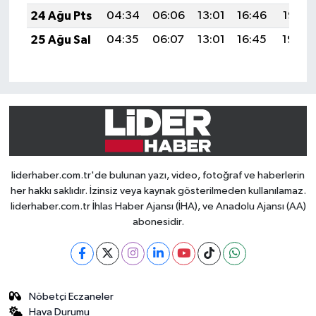
24 Ağu Pts
04:34
06:06
13:01
16:46
19:47
25 Ağu Sal
04:35
06:07
13:01
16:45
19:45
liderhaber.com.tr'de bulunan yazı, video, fotoğraf ve haberlerin
her hakkı saklıdır. İzinsiz veya kaynak gösterilmeden kullanılamaz.
liderhaber.com.tr İhlas Haber Ajansı (İHA), ve Anadolu Ajansı (AA)
abonesidir.
Nöbetçi Eczaneler
Hava Durumu