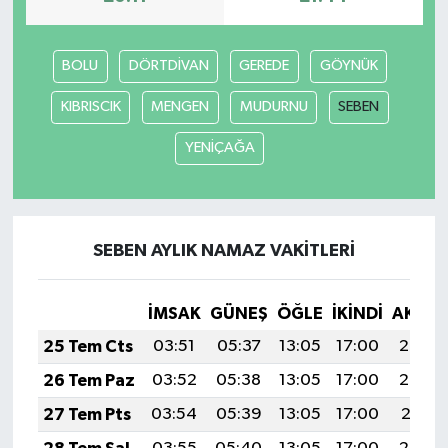
BOLU
DÖRTDİVAN
GEREDE
GÖYNÜK
KIBRISCIK
MENGEN
MUDURNU
SEBEN
YENİÇAĞA
SEBEN AYLIK NAMAZ VAKITLERI
İMSAK
GÜNEŞ
ÖĞLE
İKINDI
AKŞA
25 Tem Cts
03:51
05:37
13:05
17:00
20:23
26 Tem Paz
03:52
05:38
13:05
17:00
20:22
27 Tem Pts
03:54
05:39
13:05
17:00
20:21