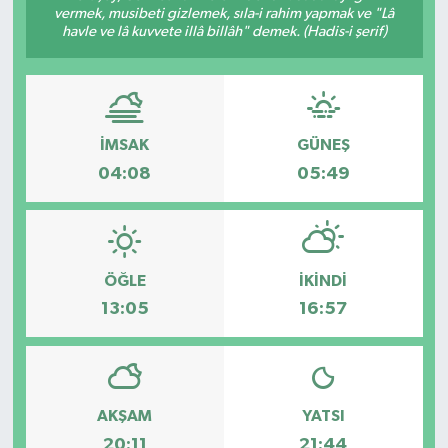
vermek, musibeti gizlemek, sıla-i rahim yapmak ve "Lâ
havle ve lâ kuvvete illâ billâh" demek. (Hadis-i şerif)
Turizm
Kültür - Sanat
Lider Haber TV Canlı Yayın izle
İMSAK
GÜNEŞ
04:08
05:49
ÖĞLE
İKINDI
13:05
16:57
AKŞAM
YATSI
20:11
21:44