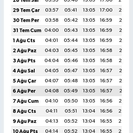
28 Tem Sal
03:55
05:40
13:05
17:00
20:20
29 Tem Çar
03:57
05:41
13:05
17:00
20:19
30 Tem Per
03:58
05:42
13:05
16:59
20:18
31 Tem Cum
04:00
05:43
13:05
16:59
20:17
1 Ağu Cts
04:01
05:44
13:05
16:59
20:16
2 Ağu Paz
04:03
05:45
13:05
16:58
20:15
3 Ağu Pts
04:04
05:46
13:05
16:58
20:14
4 Ağu Sal
04:05
05:47
13:05
16:57
20:13
5 Ağu Çar
04:07
05:48
13:05
16:57
20:12
6 Ağu Per
04:08
05:49
13:05
16:57
20:11
7 Ağu Cum
04:10
05:50
13:05
16:56
20:10
8 Ağu Cts
04:11
05:51
13:04
16:56
20:08
9 Ağu Paz
04:13
05:52
13:04
16:55
20:07
10 Ağu Pts
04:14
05:52
13:04
16:55
20:06