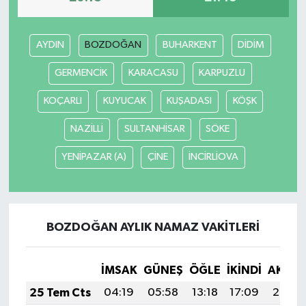
AYDIN
BOZDOĞAN
BUHARKENT
DİDİM
GERMENCİK
KARACASU
KARPUZLU
KOÇARLI
KUYUCAK
KUŞADASI
KÖŞK
NAZİLLİ
SULTANHİSAR
SÖKE
YENİPAZAR (A)
ÇİNE
İNCİRLİOVA
BOZDOĞAN AYLIK NAMAZ VAKITLERI
İMSAK
GÜNEŞ
ÖĞLE
İKINDI
AKŞA
25 Tem Cts
04:19
05:58
13:18
17:09
20:29