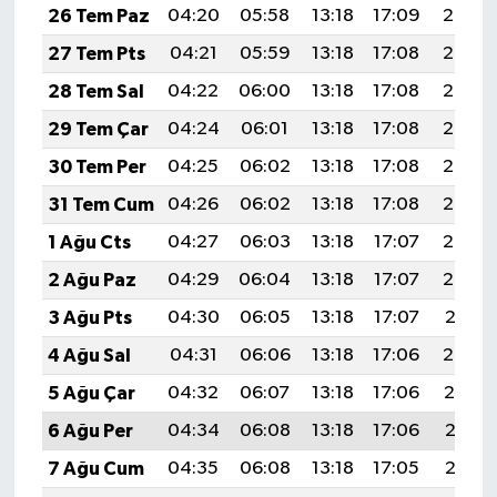
26 Tem Paz
04:20
05:58
13:18
17:09
20:28
27 Tem Pts
04:21
05:59
13:18
17:08
20:28
28 Tem Sal
04:22
06:00
13:18
17:08
20:27
29 Tem Çar
04:24
06:01
13:18
17:08
20:26
30 Tem Per
04:25
06:02
13:18
17:08
20:25
31 Tem Cum
04:26
06:02
13:18
17:08
20:24
1 Ağu Cts
04:27
06:03
13:18
17:07
20:23
2 Ağu Paz
04:29
06:04
13:18
17:07
20:22
3 Ağu Pts
04:30
06:05
13:18
17:07
20:21
4 Ağu Sal
04:31
06:06
13:18
17:06
20:20
5 Ağu Çar
04:32
06:07
13:18
17:06
20:19
6 Ağu Per
04:34
06:08
13:18
17:06
20:18
7 Ağu Cum
04:35
06:08
13:18
17:05
20:17