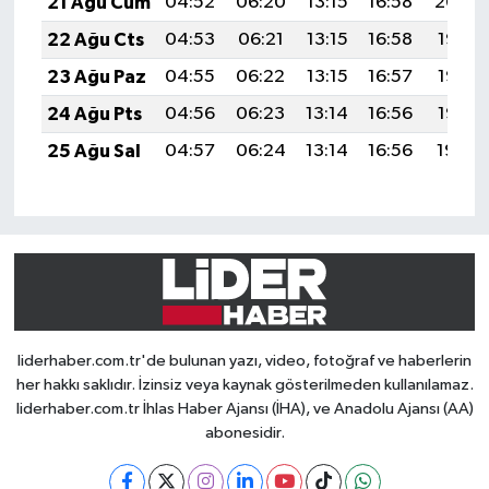
21 Ağu Cum
04:52
06:20
13:15
16:58
20:00
22 Ağu Cts
04:53
06:21
13:15
16:58
19:58
23 Ağu Paz
04:55
06:22
13:15
16:57
19:57
24 Ağu Pts
04:56
06:23
13:14
16:56
19:56
25 Ağu Sal
04:57
06:24
13:14
16:56
19:54
liderhaber.com.tr'de bulunan yazı, video, fotoğraf ve haberlerin
her hakkı saklıdır. İzinsiz veya kaynak gösterilmeden kullanılamaz.
liderhaber.com.tr İhlas Haber Ajansı (İHA), ve Anadolu Ajansı (AA)
abonesidir.