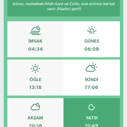
kılınız, muhakkak Allah Azze ve Celle, size ecrinizi kat kat
verir. (Hadis-i şerif)
Turizm
Kültür - Sanat
Lider Haber TV Canlı Yayın izle
İMSAK
GÜNEŞ
04:34
06:08
ÖĞLE
İKINDI
13:18
17:06
AKŞAM
YATSI
20:18
21:45