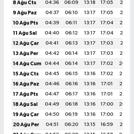
8 Ağu Cts
04:36
06:09
13:18
17:05
20:16
9 Ağu Paz
04:37
06:10
13:17
17:05
20:15
10 Ağu Pts
04:39
06:11
13:17
17:04
20:14
11 Ağu Sal
04:40
06:12
13:17
17:04
20:12
12 Ağu Çar
04:41
06:13
13:17
17:03
20:11
13 Ağu Per
04:42
06:14
13:17
17:03
20:10
14 Ağu Cum
04:44
06:14
13:17
17:02
20:09
15 Ağu Cts
04:45
06:15
13:16
17:02
20:08
16 Ağu Paz
04:46
06:16
13:16
17:01
20:06
17 Ağu Pts
04:47
06:17
13:16
17:01
20:05
18 Ağu Sal
04:49
06:18
13:16
17:00
20:04
19 Ağu Çar
04:50
06:19
13:16
17:00
20:02
20 Ağu Per
04:51
06:20
13:15
16:59
20:01