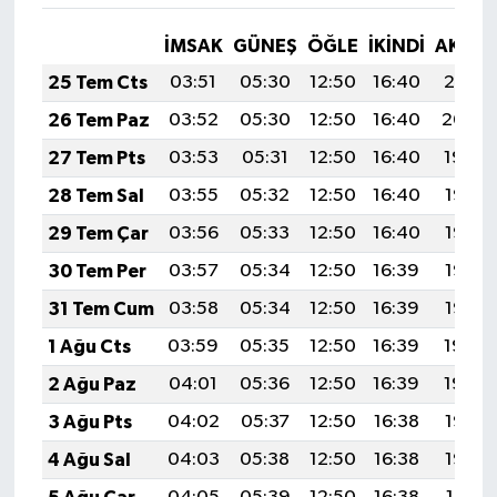
İMSAK
GÜNEŞ
ÖĞLE
İKINDI
AKŞA
25 Tem Cts
03:51
05:30
12:50
16:40
20:01
26 Tem Paz
03:52
05:30
12:50
16:40
20:00
27 Tem Pts
03:53
05:31
12:50
16:40
19:59
28 Tem Sal
03:55
05:32
12:50
16:40
19:58
29 Tem Çar
03:56
05:33
12:50
16:40
19:57
30 Tem Per
03:57
05:34
12:50
16:39
19:56
31 Tem Cum
03:58
05:34
12:50
16:39
19:55
1 Ağu Cts
03:59
05:35
12:50
16:39
19:54
2 Ağu Paz
04:01
05:36
12:50
16:39
19:54
3 Ağu Pts
04:02
05:37
12:50
16:38
19:53
4 Ağu Sal
04:03
05:38
12:50
16:38
19:52