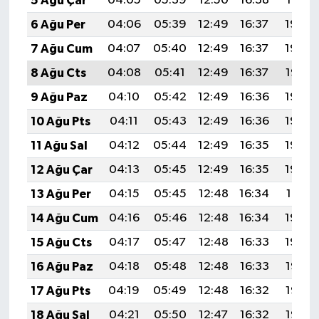
5 Ağu Çar
04:05
05:39
12:50
16:38
19:51
6 Ağu Per
04:06
05:39
12:49
16:37
19:49
7 Ağu Cum
04:07
05:40
12:49
16:37
19:48
8 Ağu Cts
04:08
05:41
12:49
16:37
19:47
9 Ağu Paz
04:10
05:42
12:49
16:36
19:46
10 Ağu Pts
04:11
05:43
12:49
16:36
19:45
11 Ağu Sal
04:12
05:44
12:49
16:35
19:44
12 Ağu Çar
04:13
05:45
12:49
16:35
19:43
13 Ağu Per
04:15
05:45
12:48
16:34
19:41
14 Ağu Cum
04:16
05:46
12:48
16:34
19:40
15 Ağu Cts
04:17
05:47
12:48
16:33
19:39
16 Ağu Paz
04:18
05:48
12:48
16:33
19:38
17 Ağu Pts
04:19
05:49
12:48
16:32
19:37
18 Ağu Sal
04:21
05:50
12:47
16:32
19:35