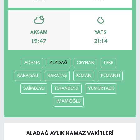
AKŞAM
YATSI
19:47
21:14
ADANA
ALADAĞ
CEYHAN
FEKE
KARAISALI
KARATAŞ
KOZAN
POZANTI
SAİMBEYLİ
TUFANBEYLİ
YUMURTALIK
İMAMOĞLU
ALADAĞ AYLIK NAMAZ VAKITLERI