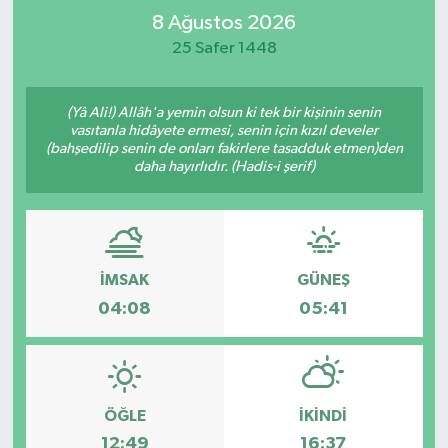
8 Ağustos 2026
Turizm
25 Safer 1448
Kültür - Sanat
(Yâ Ali!) Allâh'a yemin olsun ki tek bir kişinin senin
vasıtanla hidâyete ermesi, senin için kızıl develer
Lider Haber TV Canlı Yayın izle
(bahşedilip senin de onları fakirlere tasadduk etmen)den
daha hayırlıdır. (Hadis-i şerif)
İMSAK
GÜNEŞ
04:08
05:41
ÖĞLE
İKINDI
12:49
16:37