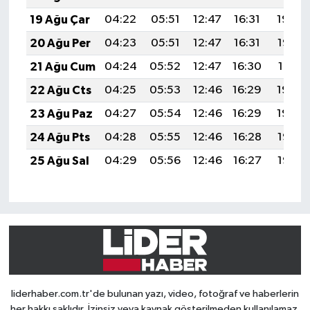
19 Ağu Çar
04:22
05:51
12:47
16:31
19:34
20 Ağu Per
04:23
05:51
12:47
16:31
19:33
21 Ağu Cum
04:24
05:52
12:47
16:30
19:31
22 Ağu Cts
04:25
05:53
12:46
16:29
19:30
23 Ağu Paz
04:27
05:54
12:46
16:29
19:29
24 Ağu Pts
04:28
05:55
12:46
16:28
19:27
25 Ağu Sal
04:29
05:56
12:46
16:27
19:26
liderhaber.com.tr'de bulunan yazı, video, fotoğraf ve haberlerin
her hakkı saklıdır. İzinsiz veya kaynak gösterilmeden kullanılamaz.