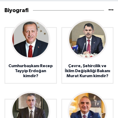
Biyografi
Cumhurbaşkanı Recep
Çevre, Şehircilik ve
Tayyip Erdoğan
İklim Değişikliği Bakanı
kimdir?
Murat Kurum kimdir?