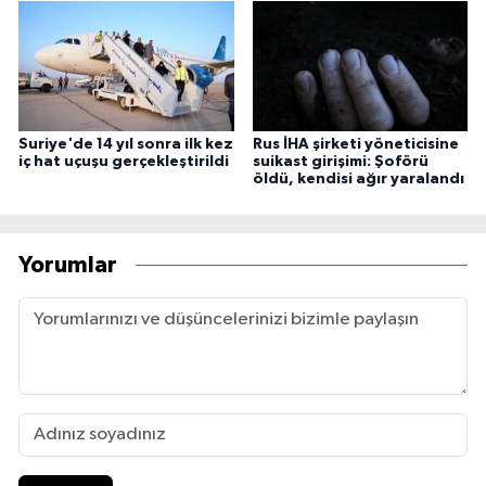
Suriye'de 14 yıl sonra ilk kez
Rus İHA şirketi yöneticisine
iç hat uçuşu gerçekleştirildi
suikast girişimi: Şoförü
öldü, kendisi ağır yaralandı
Yorumlar