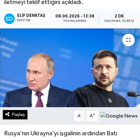
iletmeyi teklif ettiğini açıkladı.
Turizm
ELIF DENKTAŞ
08.06.2026 - 13:38
2 DK
EDITÖR
YAYINLANMA
OKUNMA SÜRESI
Kültür - Sanat
Lider Haber TV Canlı Yayın izle
Paylaş
-
+
A
A
Rusya'nın Ukrayna'yı işgalinin ardından Batı