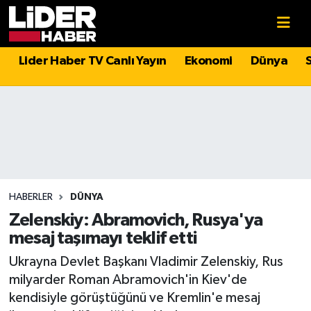
Gündem
Nöbetçi Eczaneler
Lider Haber TV Canlı Yayın
Ekonomi
Dünya
Politika
Hava Durumu
Asayiş
İstanbul Namaz Vakitleri
Dünya
Trafik Durumu
Magazin
Süper Lig Puan Durumu ve Fikstür
HABERLER
DÜNYA
Zelenskiy: Abramovich, Rusya'ya
Spor
Tüm Manşetler
mesaj taşımayı teklif etti
Ukrayna Devlet Başkanı Vladimir Zelenskiy, Rus
Sağlık
Son Dakika Haberleri
milyarder Roman Abramovich'in Kiev'de
kendisiyle görüştüğünü ve Kremlin'e mesaj
Teknoloji
Haber Arşivi