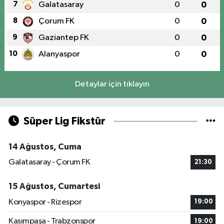
7
Galatasaray
0
0
8
Çorum FK
0
0
9
Gaziantep FK
0
0
10
Alanyaspor
0
0
Detaylar için tıklayın
Süper Lig Fikstür
14 Ağustos, Cuma
Galatasaray - Çorum FK
21:30
15 Ağustos, Cumartesi
Konyaspor - Rizespor
19:00
Kasımpaşa - Trabzonspor
19:00