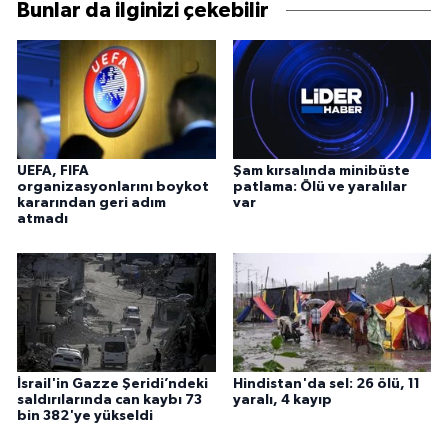
Bunlar da ilginizi çekebilir
UEFA, FIFA
Şam kırsalında minibüste
organizasyonlarını boykot
patlama: Ölü ve yaralılar
kararından geri adım
var
atmadı
İsrail'in Gazze Şeridi’ndeki
Hindistan'da sel: 26 ölü, 11
saldırılarında can kaybı 73
yaralı, 4 kayıp
bin 382'ye yükseldi