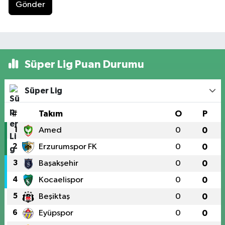
Gönder
Süper Lig Puan Durumu
Süper Lig
#
Takım
O
P
1
Amed
0
0
2
Erzurumspor FK
0
0
3
Başakşehir
0
0
4
Kocaelispor
0
0
5
Beşiktaş
0
0
6
Eyüpspor
0
0