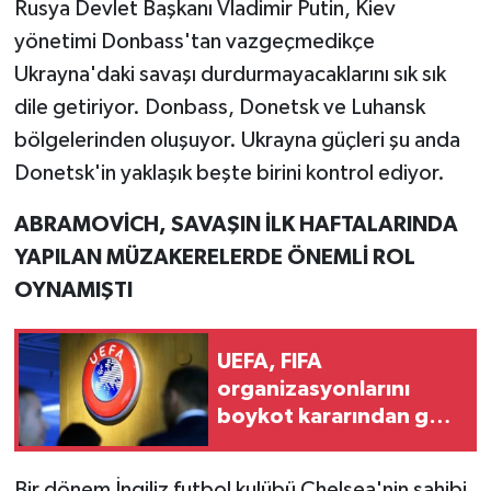
Rusya Devlet Başkanı Vladimir Putin, Kiev
yönetimi Donbass'tan vazgeçmedikçe
Ukrayna'daki savaşı durdurmayacaklarını sık sık
dile getiriyor. Donbass, Donetsk ve Luhansk
bölgelerinden oluşuyor. Ukrayna güçleri şu anda
Donetsk'in yaklaşık beşte birini kontrol ediyor.
ABRAMOVİCH, SAVAŞIN İLK HAFTALARINDA
YAPILAN MÜZAKERELERDE ÖNEMLİ ROL
OYNAMIŞTI
UEFA, FIFA
organizasyonlarını
boykot kararından geri
adım atmadı
Bir dönem İngiliz futbol kulübü Chelsea'nin sahibi