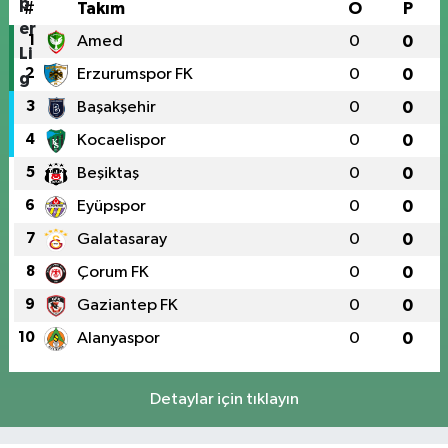
#
Takım
O
P
1
Amed
0
0
2
Erzurumspor FK
0
0
3
Başakşehir
0
0
4
Kocaelispor
0
0
5
Beşiktaş
0
0
6
Eyüpspor
0
0
7
Galatasaray
0
0
8
Çorum FK
0
0
9
Gaziantep FK
0
0
10
Alanyaspor
0
0
Detaylar için tıklayın