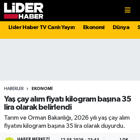
Gündem
Nöbetçi Eczaneler
Lider Haber TV Canlı Yayın
Ekonomi
Dünya
Politika
Hava Durumu
Asayiş
İstanbul Namaz Vakitleri
Dünya
Trafik Durumu
Magazin
Süper Lig Puan Durumu ve Fikstür
HABERLER
EKONOMI
Yaş çay alım fiyatı kilogram başına 35
Spor
Tüm Manşetler
lira olarak belirlendi
Tarım ve Orman Bakanlığı, 2026 yılı yaş çay alım
Sağlık
Son Dakika Haberleri
fiyatını kilogram başına 35 lira olarak duyurdu.
Teknoloji
Haber Arşivi
HABER MERKEZI