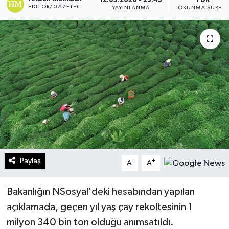
12.05.2026 - 23:43
1 DK
EDITÖR/GAZETECI
YAYINLANMA
OKUNMA SÜRESI
Turizm
Kültür - Sanat
Lider Haber TV Canlı Yayın izle
Paylaş
-
+
A
A
Bakanlığın NSosyal'deki hesabından yapılan
açıklamada, geçen yıl yaş çay rekoltesinin 1
milyon 340 bin ton olduğu anımsatıldı.