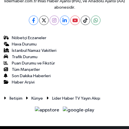
liderhaber.com.tr İhlas Haber Ajansı (İHA), ve Anadolu Ajansı (AA)
abonesidir.
Nöbetçi Eczaneler
Hava Durumu
İstanbul Namaz Vakitleri
Trafik Durumu
Puan Durumu ve Fikstür
Tüm Manşetler
Son Dakika Haberleri
Haber Arşivi
İletişim
Künye
Lider Haber TV Yayın Akışı