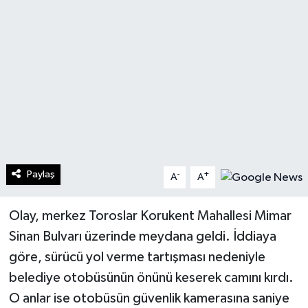
Turizm
Kültür - Sanat
Lider Haber TV Canlı Yayın izle
Paylaş
-
+
A
A
Olay, merkez Toroslar Korukent Mahallesi Mimar
Sinan Bulvarı üzerinde meydana geldi. İddiaya
göre, sürücü yol verme tartışması nedeniyle
belediye otobüsünün önünü keserek camını kırdı.
O anlar ise otobüsün güvenlik kamerasına saniye