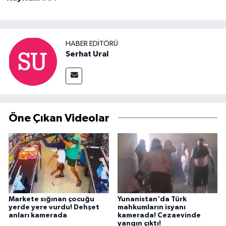
HABER EDITÖRÜ
Serhat Ural
Öne Çıkan Videolar
Markete sığınan çocuğu
Yunanistan'da Türk
yerde yere vurdu! Dehşet
mahkumların isyanı
anları kamerada
kamerada! Cezaevinde
yangın çıktı!