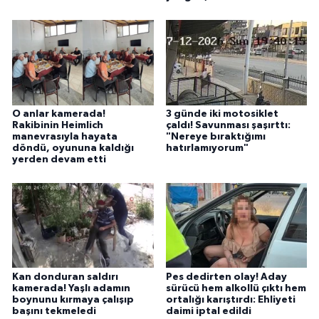
O anlar kamerada!
3 günde iki motosiklet
Rakibinin Heimlich
çaldı! Savunması şaşırttı:
manevrasıyla hayata
"Nereye bıraktığımı
döndü, oyununa kaldığı
hatırlamıyorum"
yerden devam etti
Kan donduran saldırı
Pes dedirten olay! Aday
kamerada! Yaşlı adamın
sürücü hem alkollü çıktı hem
boynunu kırmaya çalışıp
ortalığı karıştırdı: Ehliyeti
başını tekmeledi
daimi iptal edildi