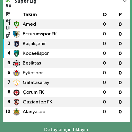
Süper Lig
#
Takım
O
P
1
Amed
0
0
2
Erzurumspor FK
0
0
3
Başakşehir
0
0
4
Kocaelispor
0
0
5
Beşiktaş
0
0
6
Eyüpspor
0
0
7
Galatasaray
0
0
8
Çorum FK
0
0
9
Gaziantep FK
0
0
10
Alanyaspor
0
0
Detaylar için tıklayın