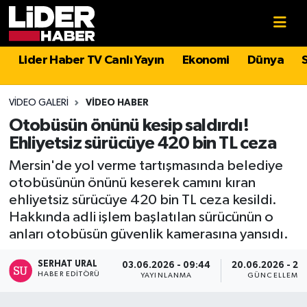
Gündem
Nöbetçi Eczaneler
Lider Haber TV Canlı Yayın
Ekonomi
Dünya
Politika
Hava Durumu
VIDEO GALERI
VIDEO HABER
Asayiş
İstanbul Namaz Vakitleri
Otobüsün önünü kesip saldırdı!
Ehliyetsiz sürücüye 420 bin TL ceza
Dünya
Trafik Durumu
Mersin'de yol verme tartışmasında belediye
otobüsünün önünü keserek camını kıran
Magazin
Süper Lig Puan Durumu ve Fikstür
ehliyetsiz sürücüye 420 bin TL ceza kesildi.
Hakkında adli işlem başlatılan sürücünün o
Spor
Tüm Manşetler
anları otobüsün güvenlik kamerasına yansıdı.
Sağlık
Son Dakika Haberleri
SERHAT URAL
03.06.2026 - 09:44
20.06.2026 - 23
HABER EDITÖRÜ
YAYINLANMA
GÜNCELLEME
Teknoloji
Haber Arşivi