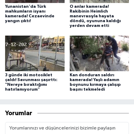
Yunanistan'da Türk
O anlar kamerada!
mahkumların isyanı
Rakibinin Heimlich
kamerada! Cezaevinde
manevrasıyla hayata
yangın çıktı!
döndü, oyununa kaldığı
yerden devam etti
3 günde iki motosiklet
Kan donduran saldırı
çaldı! Savunması şaşırttı:
kamerada! Yaşlı adamın
"Nereye bıraktığımı
boynunu kırmaya çalışıp
hatırlamıyorum"
başını tekmeledi
Yorumlar