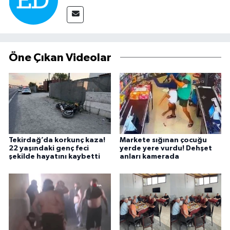
Öne Çıkan Videolar
Tekirdağ’da korkunç kaza!
Markete sığınan çocuğu
22 yaşındaki genç feci
yerde yere vurdu! Dehşet
şekilde hayatını kaybetti
anları kamerada