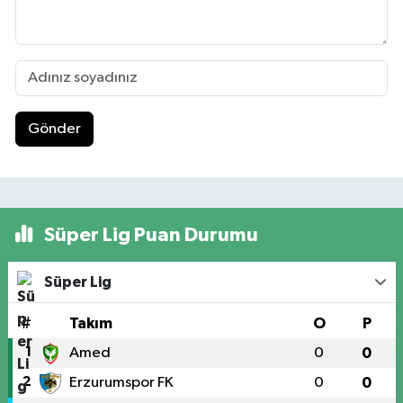
Gönder
Süper Lig Puan Durumu
Süper Lig
#
Takım
O
P
1
Amed
0
0
2
Erzurumspor FK
0
0