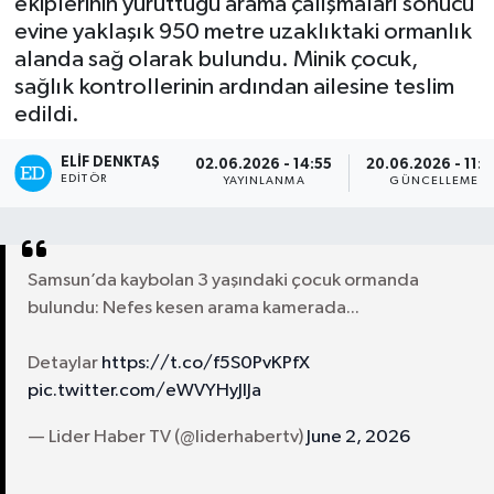
ekiplerinin yürüttüğü arama çalışmaları sonucu
evine yaklaşık 950 metre uzaklıktaki ormanlık
Turizm
alanda sağ olarak bulundu. Minik çocuk,
sağlık kontrollerinin ardından ailesine teslim
Kültür - Sanat
edildi.
Lider Haber TV Canlı Yayın izle
ELIF DENKTAŞ
02.06.2026 - 14:55
20.06.2026 - 11:
EDITÖR
YAYINLANMA
GÜNCELLEME
Samsun’da kaybolan 3 yaşındaki çocuk ormanda
bulundu: Nefes kesen arama kamerada...
Detaylar
https://t.co/f5S0PvKPfX
pic.twitter.com/eWVYHyJlJa
— Lider Haber TV (@liderhabertv)
June 2, 2026