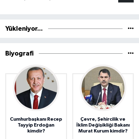
Yükleniyor...
Biyografi
Cumhurbaşkanı Recep
Çevre, Şehircilik ve
Tayyip Erdoğan
İklim Değişikliği Bakanı
kimdir?
Murat Kurum kimdir?