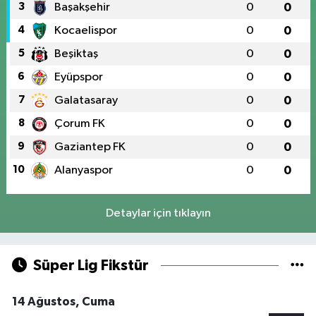
3
Başakşehir
0
0
4
Kocaelispor
0
0
5
Beşiktaş
0
0
6
Eyüpspor
0
0
7
Galatasaray
0
0
8
Çorum FK
0
0
9
Gaziantep FK
0
0
10
Alanyaspor
0
0
Detaylar için tıklayın
Süper Lig Fikstür
14 Ağustos, Cuma