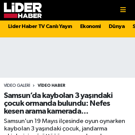
Gündem
Nöbetçi Eczaneler
Lider Haber TV Canlı Yayın
Ekonomi
Dünya
Politika
Hava Durumu
Asayiş
İstanbul Namaz Vakitleri
Dünya
Trafik Durumu
Magazin
Süper Lig Puan Durumu ve Fikstür
VIDEO GALERI
VIDEO HABER
Samsun’da kaybolan 3 yaşındaki
Spor
Tüm Manşetler
çocuk ormanda bulundu: Nefes
kesen arama kamerada...
Sağlık
Son Dakika Haberleri
Samsun'un 19 Mayıs ilçesinde oyun oynarken
kaybolan 3 yaşındaki çocuk, jandarma
Teknoloji
Haber Arşivi