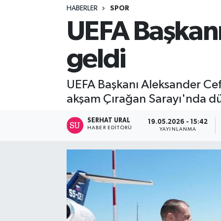
HABERLER
SPOR
Turizm
UEFA Başkanı
Kültür - Sanat
geldi
Lider Haber TV Canlı Yayın izle
UEFA Başkanı Aleksander Cefe
akşam Çırağan Sarayı'nda dü
SERHAT URAL
19.05.2026 - 15:42
HABER EDITÖRÜ
YAYINLANMA