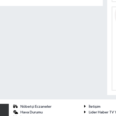
Nöbetçi Eczaneler
İletişim
Hava Durumu
Lider Haber TV Y