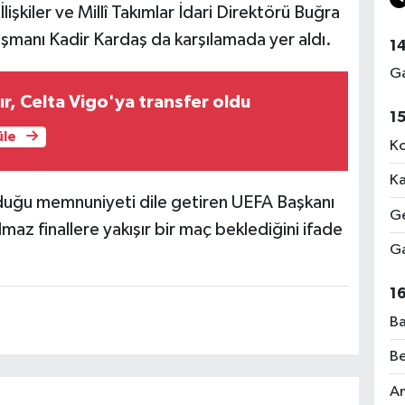
işkiler ve Millî Takımlar İdari Direktörü Buğra
ışmanı Kadir Kardaş da karşılamada yer aldı.
1
Ga
ır, Celta Vigo'ya transfer oldu
1
üle
Ko
Ka
uğu memnuniyeti dile getiren UEFA Başkanı
Ge
az finallere yakışır bir maç beklediğini ifade
Ga
1
Ba
Be
Am