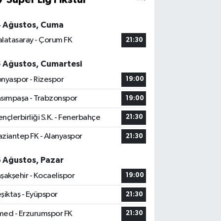
4 Ağustos, Cuma
latasaray - Çorum FK
21:30
5 Ağustos, Cumartesi
nyaspor - Rizespor
19:00
sımpaşa - Trabzonspor
19:00
nçlerbirliği S.K. - Fenerbahçe
21:30
ziantep FK - Alanyaspor
21:30
6 Ağustos, Pazar
şakşehir - Kocaelispor
19:00
şiktaş - Eyüpspor
21:30
ed - Erzurumspor FK
21:30