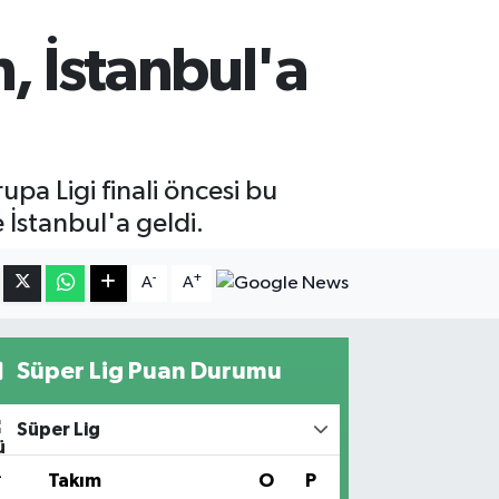
, İstanbul'a
a Ligi finali öncesi bu
İstanbul'a geldi.
-
+
A
A
Süper Lig Puan Durumu
Süper Lig
#
Takım
O
P