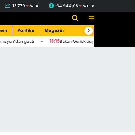
13.779
64.944,08
%
-14
%
-0.18
dem
Politika
Magazin
Resmi İlanlar
E-Gazete
misyon'dan geçti
11:15
Bakan Gürlek duyurdu! 2 faili meçhul cinay