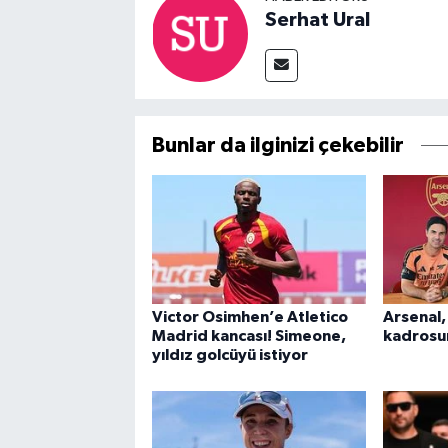
Serhat Ural
Bunlar da ilginizi çekebilir
Victor Osimhen’e Atletico
Arsenal,
Madrid kancası! Simeone,
kadrosun
yıldız golcüyü istiyor