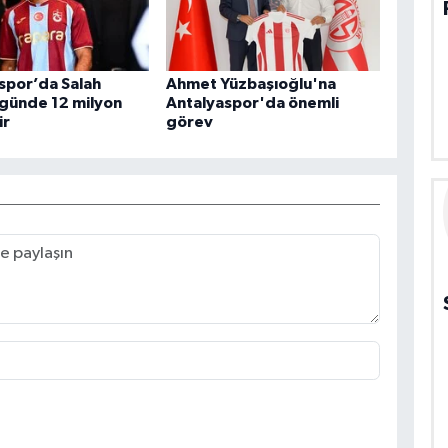
spor’da Salah
Ahmet Yüzbaşıoğlu'na
3 günde 12 milyon
Antalyaspor'da önemli
ir
görev