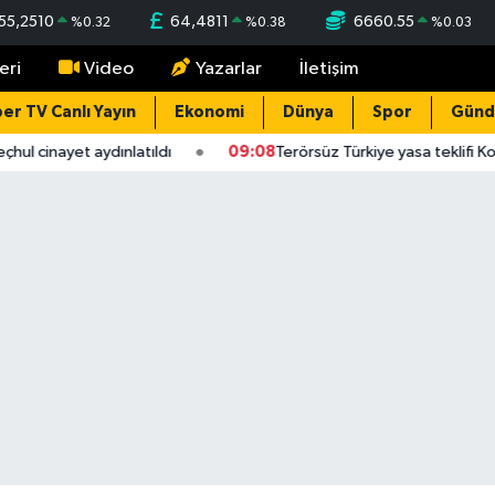
55,2510
64,4811
6660.55
%
0.32
%
0.38
%
0.03
eri
Video
Yazarlar
İletişim
er TV Canlı Yayın
Ekonomi
Dünya
Spor
Gün
ul cinayet aydınlatıldı
09:08
Terörsüz Türkiye yasa teklifi Ko