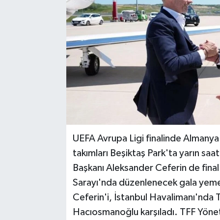
UEFA Avrupa Ligi finalinde Almanya'n
takımları Beşiktaş Park'ta yarın sa
Başkanı Aleksander Ceferin de fina
Sarayı'nda düzenlenecek gala yemeğ
Ceferin'i, İstanbul Havalimanı'nda
Hacıosmanoğlu karşıladı. TFF Yön