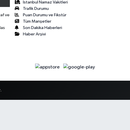
İstanbul Namaz Vakitleri
Trafik Durumu
Puan Durumu ve Fikstür
raf ve
Tüm Manşetler
Son Dakika Haberleri
las
Haber Arşivi
.