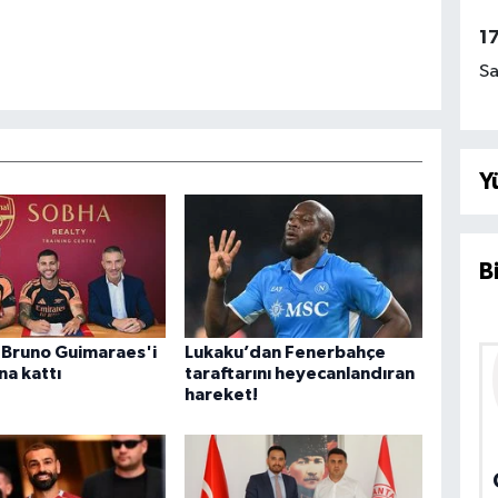
1
Sa
Y
B
 Bruno Guimaraes'i
Lukaku’dan Fenerbahçe
a kattı
taraftarını heyecanlandıran
hareket!