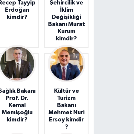
Recep Tayyip
Şehircilik ve
Erdoğan
İklim
kimdir?
Değişikliği
Bakanı Murat
Kurum
kimdir?
Sağlık Bakanı
Kültür ve
Prof. Dr.
Turizm
Kemal
Bakanı
Memişoğlu
Mehmet Nuri
kimdir?
Ersoy kimdir
?