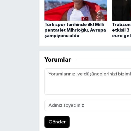
Türk spor tarihinde ilk! Milli
Trabzon
pentatlet Mihrioğlu, Avrupa
etkisi! 
şampiyonu oldu
euro gel
Yorumlar
Gönder