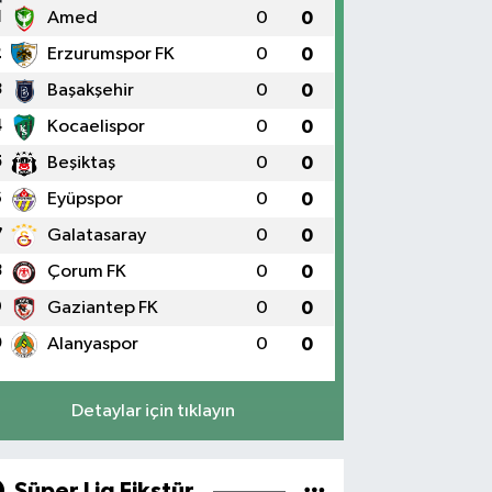
1
Amed
0
0
2
Erzurumspor FK
0
0
3
Başakşehir
0
0
4
Kocaelispor
0
0
5
Beşiktaş
0
0
6
Eyüpspor
0
0
7
Galatasaray
0
0
8
Çorum FK
0
0
9
Gaziantep FK
0
0
0
Alanyaspor
0
0
Detaylar için tıklayın
Süper Lig Fikstür