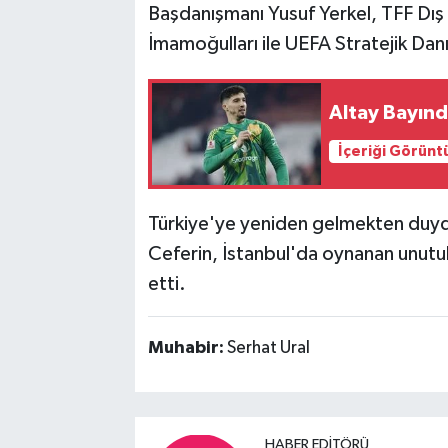
Başdanışmanı Yusuf Yerkel, TFF Dış İl
İmamoğulları ile UEFA Stratejik Dan
Altay Bayınd
İçeriği Görünt
Türkiye'ye yeniden gelmekten duyd
Ceferin, İstanbul'da oynanan unutulm
etti.
Muhabir:
Serhat Ural
HABER EDITÖRÜ