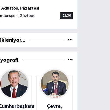
7 Ağustos, Pazartesi
msunspor - Göztepe
21:30
ükleniyor...
iyografi
Cumhurbaşkanı
Çevre,