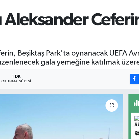
 Aleksander Ceferin
rin, Beşiktaş Park'ta oynanacak UEFA Avrup
zenlenecek gala yemeğine katılmak üzere 
1 DK
OKUNMA SÜRESI