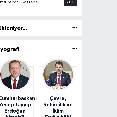
msunspor - Göztepe
21:30
ükleniyor...
iyografi
Cumhurbaşkanı
Çevre,
Recep Tayyip
Şehircilik ve
Erdoğan
İklim