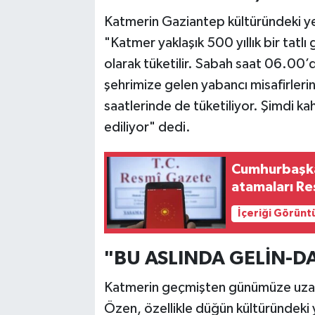
Katmerin Gaziantep kültüründeki ye
"Katmer yaklaşık 500 yıllık bir tatlı
olarak tüketilir. Sabah saat 06.00’d
şehrimize gelen yabancı misafirlerin
saatlerinde de tüketiliyor. Şimdi kah
ediliyor" dedi.
Cumhurbaşkan
atamaları R
İçeriği Görünt
"BU ASLINDA GELİN-D
Katmerin geçmişten günümüze uzan
Özen, özellikle düğün kültüründeki y