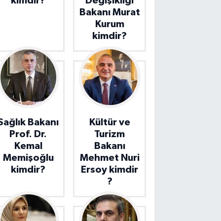
kimdir?
Değişikliği
Bakanı Murat
Kurum
kimdir?
Sağlık Bakanı
Kültür ve
Prof. Dr.
Turizm
Kemal
Bakanı
Memişoğlu
Mehmet Nuri
kimdir?
Ersoy kimdir
?