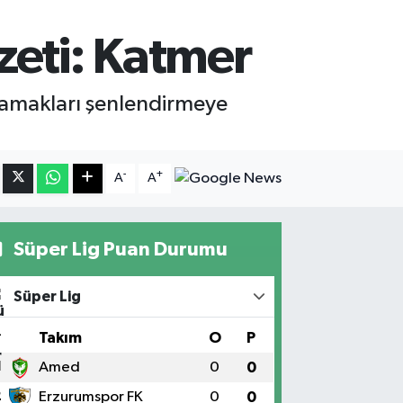
zzeti: Katmer
 damakları şenlendirmeye
-
+
A
A
Süper Lig Puan Durumu
Süper Lig
#
Takım
O
P
1
Amed
0
0
2
Erzurumspor FK
0
0