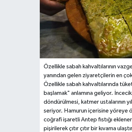
Özellikle sabah kahvaltılarının vazg
yanından gelen ziyaretçilerin en çok t
Özellikle sabah kahvaltılarında tüke
başlamak" anlamına geliyor. İncecik
döndürülmesi, katmer ustalarının yı
seriyor. Hamurun içerisine yöreye
coğrafi işaretli Antep fıstığı eklene
pişirilerek çıtır çıtır bir kıvama ula