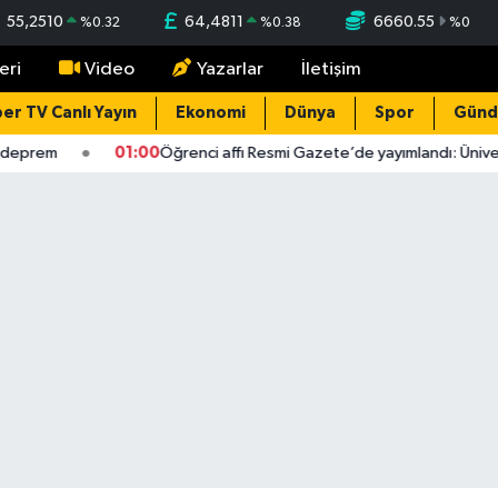
55,2510
64,4811
6660.55
%
0.32
%
0.38
%
0
eri
Video
Yazarlar
İletişim
er TV Canlı Yayın
Ekonomi
Dünya
Spor
Gün
prem
01:00
Öğrenci affı Resmi Gazete’de yayımlandı: Üniversit