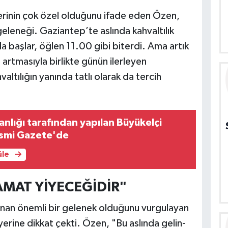
rinin çok özel olduğunu ifade eden Özen,
 geleneği. Gaziantep’te aslında kahvaltılık
a başlar, öğlen 11.00 gibi biterdi. Ama artık
 artmasıyla birlikte günün ilerleyen
valtılığın yanında tatlı olarak da tercih
lığı tarafından yapılan Büyükelçi
esmi Gazete'de
üle
AMAT YİYECEĞİDİR"
an önemli bir gelenek olduğunu vurgulayan
erine dikkat çekti. Özen, "Bu aslında gelin-