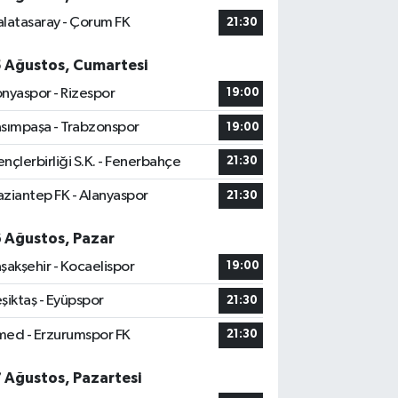
latasaray - Çorum FK
21:30
5 Ağustos, Cumartesi
nyaspor - Rizespor
19:00
sımpaşa - Trabzonspor
19:00
nçlerbirliği S.K. - Fenerbahçe
21:30
ziantep FK - Alanyaspor
21:30
6 Ağustos, Pazar
şakşehir - Kocaelispor
19:00
şiktaş - Eyüpspor
21:30
ed - Erzurumspor FK
21:30
7 Ağustos, Pazartesi