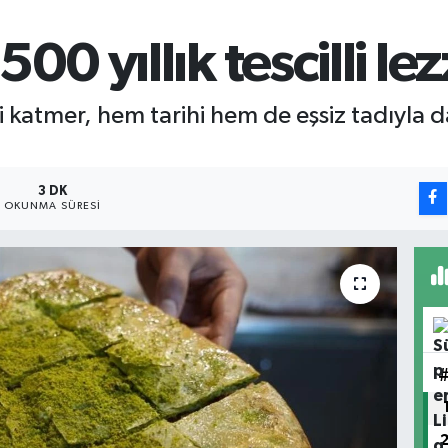
00 yıllık tescilli le
ti katmer, hem tarihi hem de eşsiz tadıyla
3 DK
OKUNMA SÜRESI