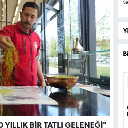
Sa
Y
B
 YILLIK BİR TATLI GELENEĞİ"