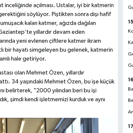
t inceliğinde açılması. Ustalar, iyi bir katmerin
Ga
erektiğini söylüyor. Piştikten sonra dışı hafif
1
 yumuşacık kalan katmer, ağızda dağılan
Ko
Gaziantep’te yıllardır devam eden
rında yeni evlenen çiftlere katmer ikram
Ka
tlı bir hayatı simgeleyen bu gelenek, katmerin
Ge
amlı hale getiriyor.
Ga
ustası olan Mehmet Özen, yıllardır
1
lattı. 34 yaşındaki Mehmet Özen, bu işe küçük
Ba
ı belirterek, "2000 yılından beri bu işi
ık, şimdi kendi işletmemizi kurduk ve aynı
Be
Am
1