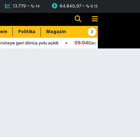
13.779
64.840,97
%
-14
%
-0.15
dem
Politika
Magazin
Resmi İlanlar
E-Gazete
eye geri dönüş yolu açıldı
09:04
Gaziantep'te 4,5 büyüklüğ