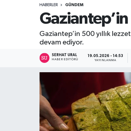
HABERLER
GÜNDEM
Turizm
Gaziantep’in 5
Kültür - Sanat
Gaziantep’in 500 yıllık lezze
Lider Haber TV Canlı Yayın izle
devam ediyor.
SERHAT URAL
19.05.2026 - 14:53
HABER EDITÖRÜ
YAYINLANMA