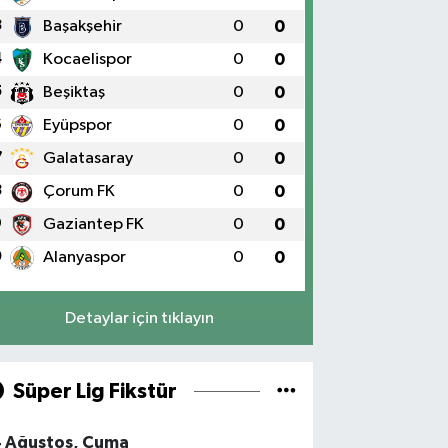
3
Başakşehir
0
0
4
Kocaelispor
0
0
5
Beşiktaş
0
0
6
Eyüpspor
0
0
7
Galatasaray
0
0
8
Çorum FK
0
0
9
Gaziantep FK
0
0
0
Alanyaspor
0
0
Detaylar için tıklayın
Süper Lig Fikstür
4 Ağustos, Cuma