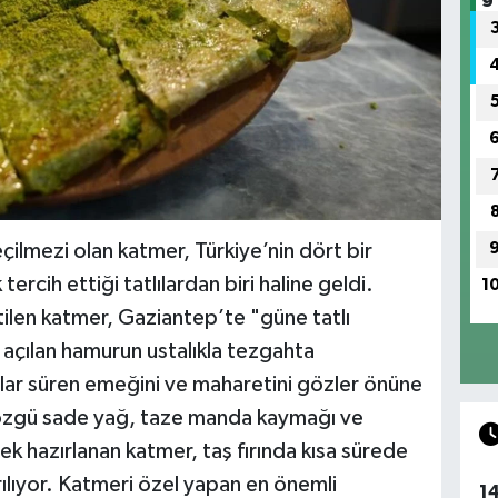
eçilmezi olan katmer, Türkiye’nin dört bir
ercih ettiği tatlılardan biri haline geldi.
1
tilen katmer, Gaziantep’te "güne tatlı
 açılan hamurun ustalıkla tezgahta
llar süren emeğini ve maharetini gözler önüne
 özgü sade yağ, taze manda kaymağı ve
rek hazırlanan katmer, taş fırında kısa sürede
ştırılıyor. Katmeri özel yapan en önemli
1