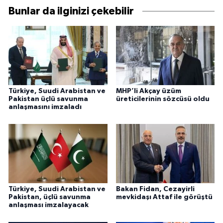
Bunlar da ilginizi çekebilir
Türkiye, Suudi Arabistan ve
MHP’li Akçay üzüm
Pakistan üçlü savunma
üreticilerinin sözcüsü oldu
anlaşmasını imzaladı
Türkiye, Suudi Arabistan ve
Bakan Fidan, Cezayirli
Pakistan, üçlü savunma
mevkidaşı Attaf ile görüştü
anlaşması imzalayacak