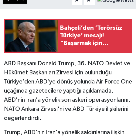
A
A
Bahçeli’den ‘Terörsüz
Türkiye’ mesajı!
“Başarmak için
elimizden geleni
yapacağız”
ABD Başkanı Donald Trump, 36.⁠ ⁠NATO Devlet ve
Hükümet Başkanları Zirvesi için bulunduğu
Türkiye'den ABD'ye dönüş yolunda Air Force One
uçağında gazetecilere yaptığı açıklamada,
ABD'nin İran'a yönelik son askeri operasyonlarını,
NATO Ankara Zirvesi'ni ve ABD-Türkiye ilişkilerini
değerlendirdi.
Trump, ABD'nin İran'a yönelik saldırılarına ilişkin