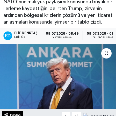
NATO'nun mali yük paylaşımı konusunda büyük bir
ilerleme kaydettiğini belirten Trump, zirvenin
Turizm
ardından bölgesel krizlerin çözümü ve yeni ticaret
anlaşmaları konusunda iyimser bir tablo çizdi.
Kültür - Sanat
ELIF DENKTAŞ
09.07.2026 - 08:49
09.07.2026 - 09
Lider Haber TV Canlı Yayın izle
EDITÖR
YAYINLANMA
GÜNCELLEME
Paylaş
-
+