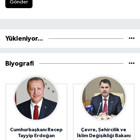
Gönder
Yükleniyor...
Biyografi
Cumhurbaşkanı Recep
Çevre, Şehircilik ve
Tayyip Erdoğan
İklim Değişikliği Bakanı