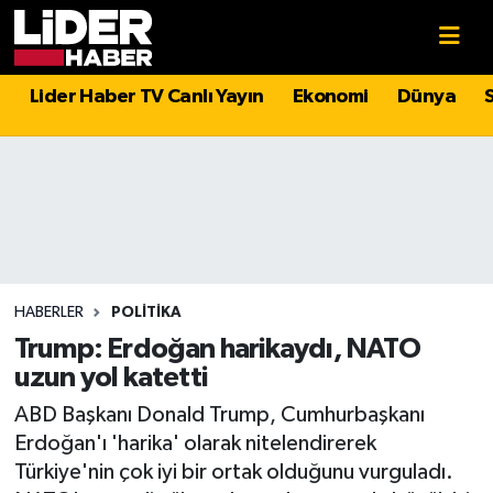
Gündem
Nöbetçi Eczaneler
Lider Haber TV Canlı Yayın
Ekonomi
Dünya
Politika
Hava Durumu
Asayiş
İstanbul Namaz Vakitleri
Dünya
Trafik Durumu
Magazin
Süper Lig Puan Durumu ve Fikstür
HABERLER
POLITIKA
Trump: Erdoğan harikaydı, NATO
Spor
Tüm Manşetler
uzun yol katetti
ABD Başkanı Donald Trump, Cumhurbaşkanı
Sağlık
Son Dakika Haberleri
Erdoğan'ı 'harika' olarak nitelendirerek
Türkiye'nin çok iyi bir ortak olduğunu vurguladı.
Teknoloji
Haber Arşivi