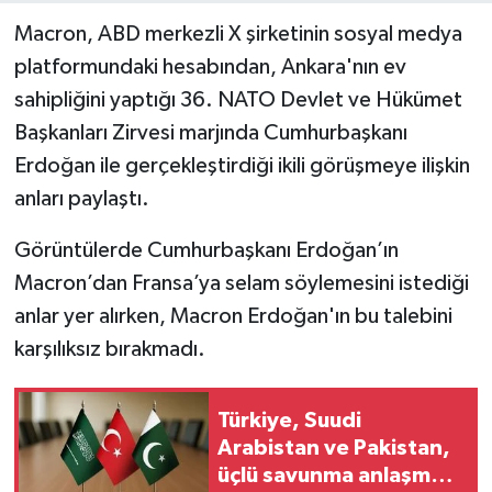
Macron, ABD merkezli X şirketinin sosyal medya
platformundaki hesabından, Ankara'nın ev
sahipliğini yaptığı 36.⁠ ⁠NATO Devlet ve Hükümet
Başkanları Zirvesi marjında Cumhurbaşkanı
Erdoğan ile gerçekleştirdiği ikili görüşmeye ilişkin
anları paylaştı.
Görüntülerde Cumhurbaşkanı Erdoğan’ın
Macron’dan Fransa’ya selam söylemesini istediği
anlar yer alırken, Macron Erdoğan'ın bu talebini
karşılıksız bırakmadı.
Türkiye, Suudi
Arabistan ve Pakistan,
üçlü savunma anlaşması