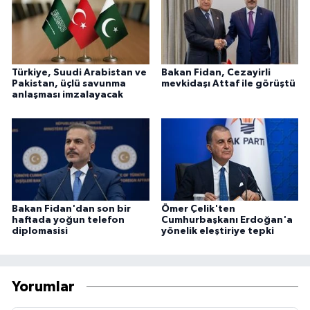
Türkiye, Suudi Arabistan ve
Bakan Fidan, Cezayirli
Pakistan, üçlü savunma
mevkidaşı Attaf ile görüştü
anlaşması imzalayacak
Bakan Fidan'dan son bir
Ömer Çelik'ten
haftada yoğun telefon
Cumhurbaşkanı Erdoğan'a
diplomasisi
yönelik eleştiriye tepki
Yorumlar