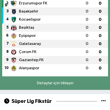
2
Erzurumspor FK
0
0
3
Başakşehir
0
0
4
Kocaelispor
0
0
5
Beşiktaş
0
0
6
Eyüpspor
0
0
7
Galatasaray
0
0
8
Çorum FK
0
0
9
Gaziantep FK
0
0
10
Alanyaspor
0
0
Detaylar için tıklayın
Süper Lig Fikstür