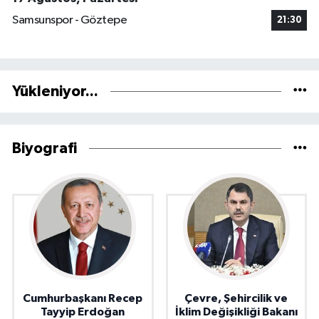
Samsunspor - Göztepe
21:30
Yükleniyor...
Biyografi
Cumhurbaşkanı Recep
Çevre, Şehircilik ve
Tayyip Erdoğan
İklim Değişikliği Bakanı