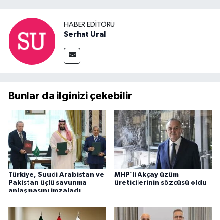
HABER EDITÖRÜ
Serhat Ural
Bunlar da ilginizi çekebilir
Türkiye, Suudi Arabistan ve
MHP’li Akçay üzüm
Pakistan üçlü savunma
üreticilerinin sözcüsü oldu
anlaşmasını imzaladı