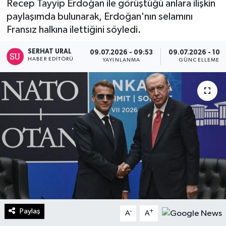
Recep Tayyip Erdoğan ile görüştüğü anlara ilişkin
paylaşımda bulunarak, Erdoğan'nın selamını
Turizm
Fransız halkına ilettiğini söyledi.
Kültür - Sanat
SERHAT URAL
09.07.2026 - 09:53
09.07.2026 - 10:
HABER EDITÖRÜ
YAYINLANMA
GÜNCELLEME
Lider Haber TV Canlı Yayın izle
Paylaş
-
+
A
A