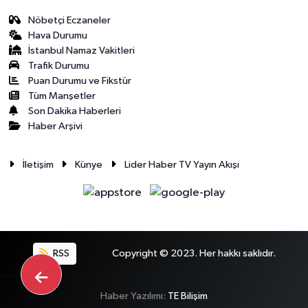
Nöbetçi Eczaneler
Hava Durumu
İstanbul Namaz Vakitleri
Trafik Durumu
Puan Durumu ve Fikstür
Tüm Manşetler
Son Dakika Haberleri
Haber Arşivi
İletişim
Künye
Lider Haber TV Yayın Akışı
RSS
Copyright © 2023. Her hakkı saklıdır.
Haber Yazılımı:
TE Bilişim