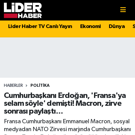
Gündem
Nöbetçi Eczaneler
Lider Haber TV Canlı Yayın
Ekonomi
Dünya
Politika
Hava Durumu
Asayiş
İstanbul Namaz Vakitleri
Dünya
Trafik Durumu
Magazin
Süper Lig Puan Durumu ve Fikstür
HABERLER
POLITIKA
Cumhurbaşkanı Erdoğan, 'Fransa'ya
Spor
Tüm Manşetler
selam söyle' demişti! Macron, zirve
sonrası paylaştı...
Sağlık
Son Dakika Haberleri
Fransa Cumhurbaşkanı Emmanuel Macron, sosyal
medyadan NATO Zirvesi marjında Cumhurbaşkanı
Teknoloji
Haber Arşivi