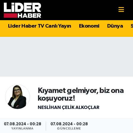
Gündem
Nöbetçi Eczaneler
Lider Haber TV Canlı Yayın
Ekonomi
Dünya
Politika
Hava Durumu
Asayiş
İstanbul Namaz Vakitleri
Dünya
Trafik Durumu
Magazin
Süper Lig Puan Durumu ve Fikstür
Kıyamet gelmiyor, biz ona
koşuyoruz!
Spor
Tüm Manşetler
NESLIHAN ÇELIK ALKOÇLAR
Sağlık
Son Dakika Haberleri
07.08.2024 - 00:28
07.08.2024 - 00:28
Teknoloji
Haber Arşivi
YAYINLANMA
GÜNCELLEME