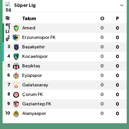
Süper Lig
#
Takım
O
P
1
Amed
0
0
2
Erzurumspor FK
0
0
3
Başakşehir
0
0
4
Kocaelispor
0
0
5
Beşiktaş
0
0
6
Eyüpspor
0
0
7
Galatasaray
0
0
8
Çorum FK
0
0
9
Gaziantep FK
0
0
10
Alanyaspor
0
0