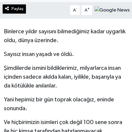
Paylaş
-
+
A
A
Turizm
Kültür - Sanat
Binlerce yıldır sayısını bilmediğimiz kadar uygarlık
oldu, dünya üzerinde.
Lider Haber TV Canlı Yayın izle
Sayısız insan yaşadı ve öldü.
Şimdilerde ismini bildiklerimiz, milyarlarca insan
içinden sadece akılda kalan, iyilikle, başarıyla ya
da kötülükle anılanlar.
Yani hepimiz bir gün toprak olacağız, eninde
sonunda.
Ve hiçbirimizin isimleri çok değil 100 sene sonra
ile hiç kimse tarafından hatırlanmayacak.