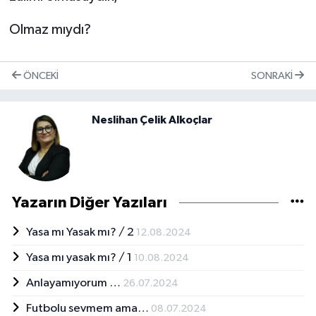
Olmaz mıydı?
ÖNCEKI
SONRAKI
Neslihan Çelik Alkoçlar
Yazarın Diğer Yazıları
Yasa mı Yasak mı? / 2
12.08.2024
Yasa mı yasak mı? / 1
10.08.2024
Anlayamıyorum …
26.07.2024
Futbolu sevmem ama…
08.07.2024