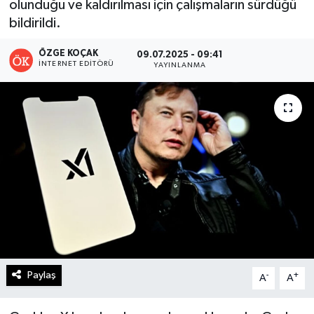
olunduğu ve kaldırılması için çalışmaların sürdüğü
bildirildi.
Turizm
ÖZGE KOÇAK
09.07.2025 - 09:41
Kültür - Sanat
İNTERNET EDITÖRÜ
YAYINLANMA
Lider Haber TV Canlı Yayın izle
Paylaş
-
+
A
A