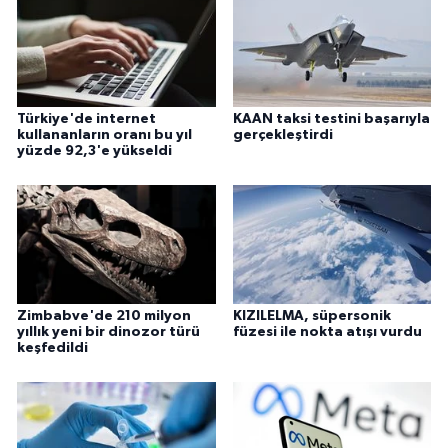
Türkiye'de internet
KAAN taksi testini başarıyla
kullananların oranı bu yıl
gerçekleştirdi
yüzde 92,3'e yükseldi
Zimbabve'de 210 milyon
KIZILELMA, süpersonik
yıllık yeni bir dinozor türü
füzesi ile nokta atışı vurdu
keşfedildi