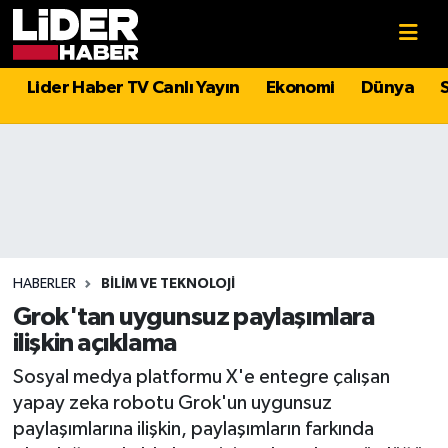
Gündem
Nöbetçi Eczaneler
Lider Haber TV Canlı Yayın
Ekonomi
Dünya
Politika
Hava Durumu
Asayiş
İstanbul Namaz Vakitleri
Dünya
Trafik Durumu
Magazin
Süper Lig Puan Durumu ve Fikstür
HABERLER
BILIM VE TEKNOLOJI
Grok'tan uygunsuz paylaşımlara
Spor
Tüm Manşetler
ilişkin açıklama
Sosyal medya platformu X'e entegre çalışan
Sağlık
Son Dakika Haberleri
yapay zeka robotu Grok'un uygunsuz
paylaşımlarına ilişkin, paylaşımların farkında
Teknoloji
Haber Arşivi