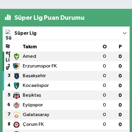
Süper Lig Puan Durumu
Süper Lig
#
Takım
O
P
1
Amed
0
0
2
Erzurumspor FK
0
0
3
Başakşehir
0
0
4
Kocaelispor
0
0
5
Beşiktaş
0
0
6
Eyüpspor
0
0
7
Galatasaray
0
0
8
Çorum FK
0
0