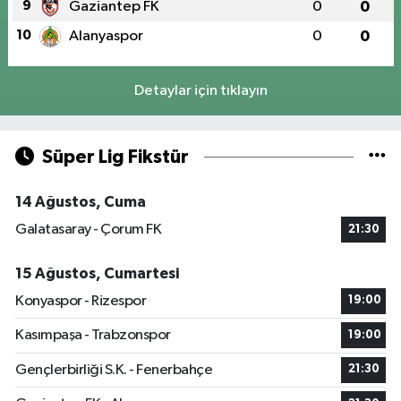
9
Gaziantep FK
0
0
10
Alanyaspor
0
0
Detaylar için tıklayın
Süper Lig Fikstür
14 Ağustos, Cuma
Galatasaray - Çorum FK
21:30
15 Ağustos, Cumartesi
Konyaspor - Rizespor
19:00
Kasımpaşa - Trabzonspor
19:00
Gençlerbirliği S.K. - Fenerbahçe
21:30