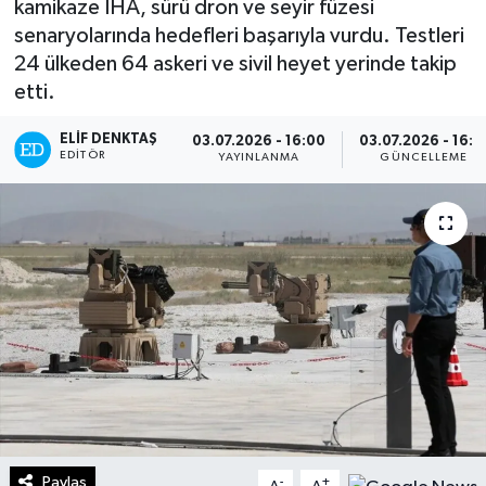
kamikaze İHA, sürü dron ve seyir füzesi
senaryolarında hedefleri başarıyla vurdu. Testleri
Turizm
24 ülkeden 64 askeri ve sivil heyet yerinde takip
etti.
Kültür - Sanat
ELIF DENKTAŞ
03.07.2026 - 16:00
03.07.2026 - 16:1
Lider Haber TV Canlı Yayın izle
EDITÖR
YAYINLANMA
GÜNCELLEME
Paylaş
-
+