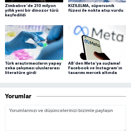
Zimbabve'de 210 milyon
KIZILELMA, süpersonik
yıllık yeni bir dinozor türü
füzesi ile nokta atışı vurdu
keşfedildi
Türk araştırmacıların yapay
AB'den Meta'ya suçlama!
zeka çalışması uluslararası
Facebook ve Instagram'ın
literatüre girdi
tasarımı mercek altında
Yorumlar