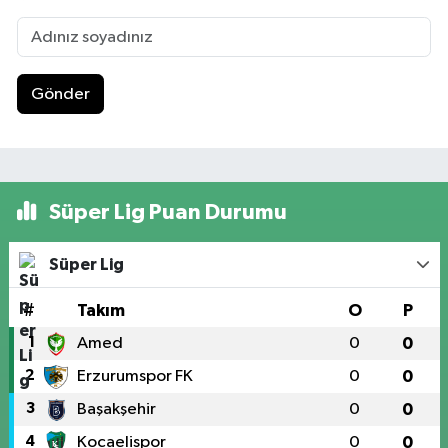
Gönder
Süper Lig Puan Durumu
Süper Lig
#
Takım
O
P
1
Amed
0
0
2
Erzurumspor FK
0
0
3
Başakşehir
0
0
4
Kocaelispor
0
0