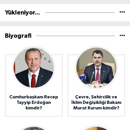
Yükleniyor...
Biyografi
Cumhurbaşkanı Recep
Çevre, Şehircilik ve
Tayyip Erdoğan
İklim Değişikliği Bakanı
kimdir?
Murat Kurum kimdir?