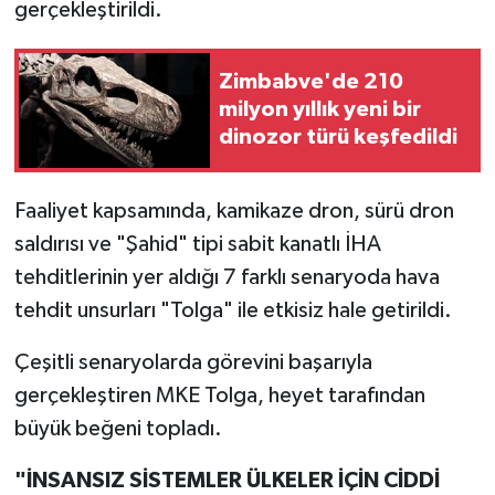
gerçekleştirildi.
Zimbabve'de 210
milyon yıllık yeni bir
dinozor türü keşfedildi
Faaliyet kapsamında, kamikaze dron, sürü dron
saldırısı ve "Şahid" tipi sabit kanatlı İHA
tehditlerinin yer aldığı 7 farklı senaryoda hava
tehdit unsurları "Tolga" ile etkisiz hale getirildi.
Çeşitli senaryolarda görevini başarıyla
gerçekleştiren MKE Tolga, heyet tarafından
büyük beğeni topladı.
"İNSANSIZ SİSTEMLER ÜLKELER İÇİN CİDDİ