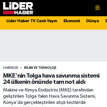
Gündem
Nöbetçi Eczaneler
Lider Haber TV Canlı Yayın
Ekonomi
Dünya
Politika
Hava Durumu
Asayiş
İstanbul Namaz Vakitleri
Dünya
Trafik Durumu
Magazin
Süper Lig Puan Durumu ve Fikstür
HABERLER
BILIM VE TEKNOLOJI
MKE'nin Tolga hava savunma sistemi
Spor
Tüm Manşetler
24 ülkenin önünde tam not aldı
Makine ve Kimya Endüstrisi (MKE) tarafından
Sağlık
Son Dakika Haberleri
geliştirilen Tolga Yakın Hava Savunma Sistemi,
Konya'da gerçekleştirilen atışlı testlerde
Teknoloji
Haber Arşivi