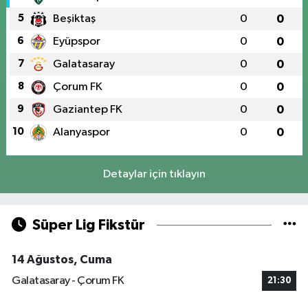
5
Beşiktaş
0
0
6
Eyüpspor
0
0
7
Galatasaray
0
0
8
Çorum FK
0
0
9
Gaziantep FK
0
0
10
Alanyaspor
0
0
Detaylar için tıklayın
Süper Lig Fikstür
14 Ağustos, Cuma
Galatasaray - Çorum FK
21:30