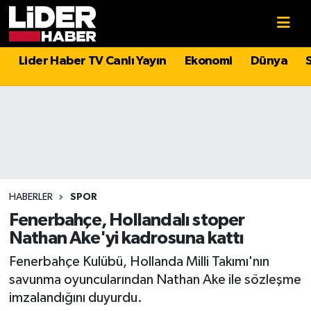
Gündem
Nöbetçi Eczaneler
Lider Haber TV Canlı Yayın
Ekonomi
Dünya
Politika
Hava Durumu
Asayiş
İstanbul Namaz Vakitleri
Dünya
Trafik Durumu
Magazin
Süper Lig Puan Durumu ve Fikstür
HABERLER
SPOR
Fenerbahçe, Hollandalı stoper
Spor
Tüm Manşetler
Nathan Ake'yi kadrosuna kattı
Fenerbahçe Kulübü, Hollanda Milli Takımı'nın
Sağlık
Son Dakika Haberleri
savunma oyuncularından Nathan Ake ile sözleşme
imzalandığını duyurdu.
Teknoloji
Haber Arşivi