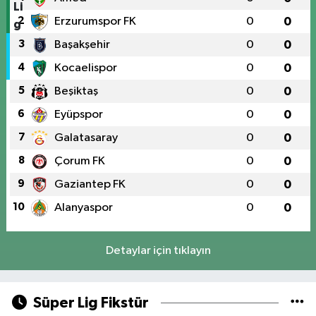
2
Erzurumspor FK
0
0
3
Başakşehir
0
0
4
Kocaelispor
0
0
5
Beşiktaş
0
0
6
Eyüpspor
0
0
7
Galatasaray
0
0
8
Çorum FK
0
0
9
Gaziantep FK
0
0
10
Alanyaspor
0
0
Detaylar için tıklayın
Süper Lig Fikstür