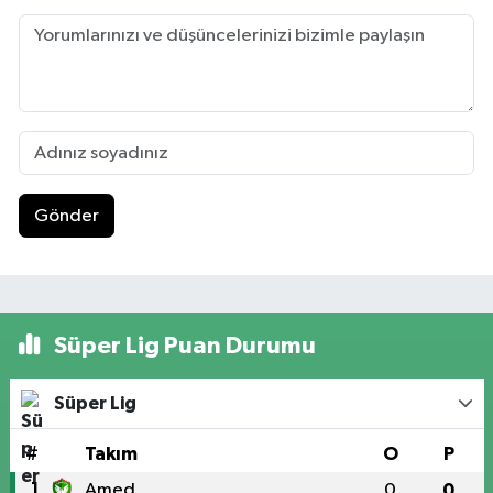
Gönder
Süper Lig Puan Durumu
Süper Lig
#
Takım
O
P
1
Amed
0
0