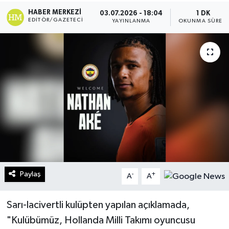
HABER MERKEZI
03.07.2026 - 18:04
1 DK
Turizm
EDITÖR/GAZETECI
YAYINLANMA
OKUNMA SÜRESI
Kültür - Sanat
Lider Haber TV Canlı Yayın izle
Paylaş
-
+
A
A
Sarı-lacivertli kulüpten yapılan açıklamada,
"Kulübümüz, Hollanda Milli Takımı oyuncusu