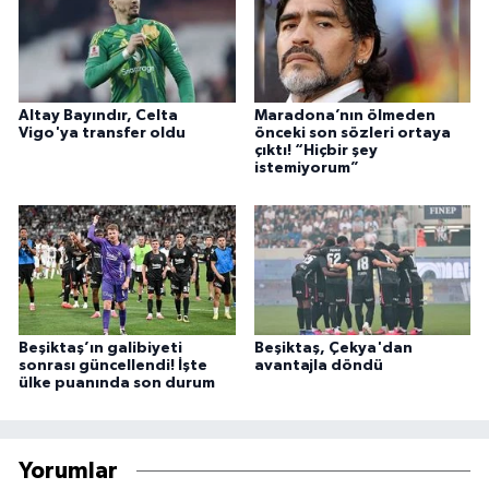
Altay Bayındır, Celta
Maradona’nın ölmeden
Vigo'ya transfer oldu
önceki son sözleri ortaya
çıktı! “Hiçbir şey
istemiyorum”
Beşiktaş’ın galibiyeti
Beşiktaş, Çekya'dan
sonrası güncellendi! İşte
avantajla döndü
ülke puanında son durum
Yorumlar