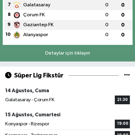
7
Galatasaray
0
0
8
Çorum FK
0
0
9
Gaziantep FK
0
0
10
Alanyaspor
0
0
Detaylar için tıklayın
Süper Lig Fikstür
14 Ağustos, Cuma
Galatasaray - Çorum FK
21:30
15 Ağustos, Cumartesi
Konyaspor - Rizespor
19:00