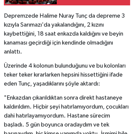
içeren teklif Milli
Savunma
Depremzede Halime Nuray Tunç da depreme 3
Komisyonu’nda kabul
kızıyla Sarımazı'da yakalandığını, 2 kızını
edildi
kaybettiğini, 18 saat enkazda kaldığını ve beyin
kanaması geçirdiği için kendinde olmadığını
anlattı.
Üzerinde 4 kolonun bulunduğunu ve bu kolonları
teker teker kırarlarken hepsini hissettiğini ifade
eden Tunç, yaşadıklarını şöyle aktardı:
"Enkazdan çıkarıldıktan sonra direkt hastaneye
kaldırıldım. Hiçbir şeyi hatırlamıyordum, çocukları
dahi hatırlayamıyordum. Hastane sürecim
başladı. 5 gün boyunca oradaydım ve tek
başınaydım, hiç kimse yanımda yoktu. İsmimi bile