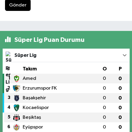
Gönder
Süper Lig Puan Durumu
Süper Lig
#
Takım
O
P
1
Amed
0
0
2
Erzurumspor FK
0
0
3
Başakşehir
0
0
4
Kocaelispor
0
0
5
Beşiktaş
0
0
6
Eyüpspor
0
0