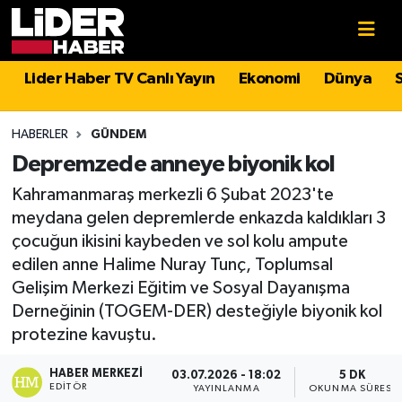
Gündem
Nöbetçi Eczaneler
Lider Haber TV Canlı Yayın
Ekonomi
Dünya
Politika
Hava Durumu
HABERLER
GÜNDEM
Asayiş
İstanbul Namaz Vakitleri
Depremzede anneye biyonik kol
Kahramanmaraş merkezli 6 Şubat 2023'te
Dünya
Trafik Durumu
meydana gelen depremlerde enkazda kaldıkları 3
çocuğun ikisini kaybeden ve sol kolu ampute
Magazin
Süper Lig Puan Durumu ve Fikstür
edilen anne Halime Nuray Tunç, Toplumsal
Gelişim Merkezi Eğitim ve Sosyal Dayanışma
Spor
Tüm Manşetler
Derneğinin (TOGEM-DER) desteğiyle biyonik kol
protezine kavuştu.
Sağlık
Son Dakika Haberleri
HABER MERKEZI
03.07.2026 - 18:02
5 DK
Teknoloji
Haber Arşivi
EDITÖR
YAYINLANMA
OKUNMA SÜRESI