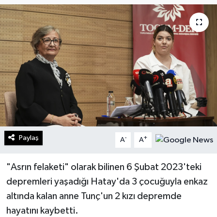
Turizm
Kültür - Sanat
Lider Haber TV Canlı Yayın izle
Paylaş
-
+
A
A
"Asrın felaketi" olarak bilinen 6 Şubat 2023'teki
depremleri yaşadığı Hatay'da 3 çocuğuyla enkaz
altında kalan anne Tunç'un 2 kızı depremde
hayatını kaybetti.