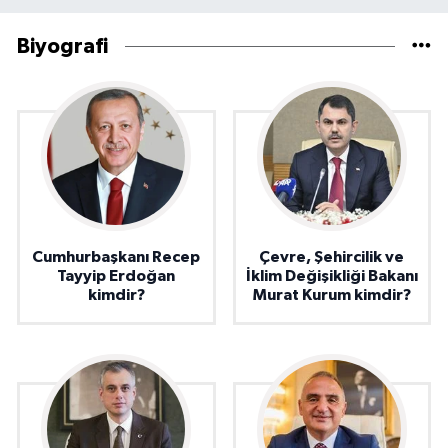
Biyografi
Cumhurbaşkanı Recep
Çevre, Şehircilik ve
Tayyip Erdoğan
İklim Değişikliği Bakanı
kimdir?
Murat Kurum kimdir?