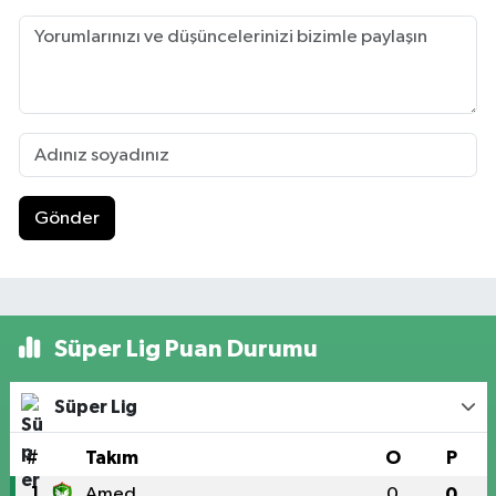
Gönder
Süper Lig Puan Durumu
Süper Lig
#
Takım
O
P
1
Amed
0
0