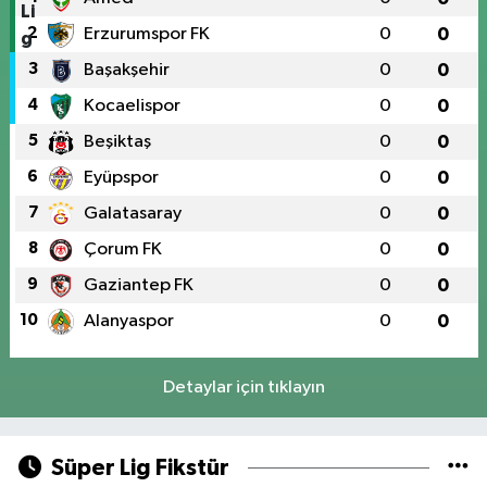
2
Erzurumspor FK
0
0
3
Başakşehir
0
0
4
Kocaelispor
0
0
5
Beşiktaş
0
0
6
Eyüpspor
0
0
7
Galatasaray
0
0
8
Çorum FK
0
0
9
Gaziantep FK
0
0
10
Alanyaspor
0
0
Detaylar için tıklayın
Süper Lig Fikstür