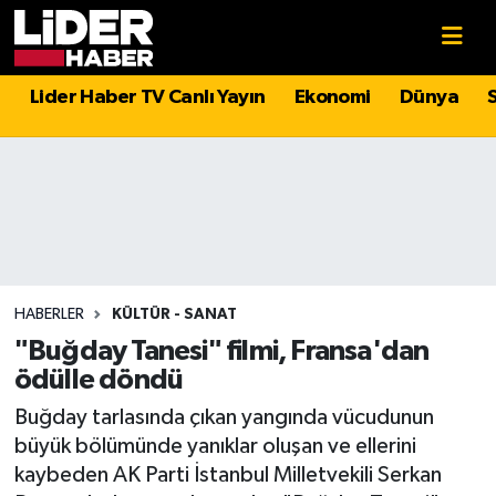
Gündem
Nöbetçi Eczaneler
Lider Haber TV Canlı Yayın
Ekonomi
Dünya
Politika
Hava Durumu
Asayiş
İstanbul Namaz Vakitleri
Dünya
Trafik Durumu
Magazin
Süper Lig Puan Durumu ve Fikstür
HABERLER
KÜLTÜR - SANAT
"Buğday Tanesi" filmi, Fransa'dan
Spor
Tüm Manşetler
ödülle döndü
Buğday tarlasında çıkan yangında vücudunun
Sağlık
Son Dakika Haberleri
büyük bölümünde yanıklar oluşan ve ellerini
kaybeden AK Parti İstanbul Milletvekili Serkan
Teknoloji
Haber Arşivi