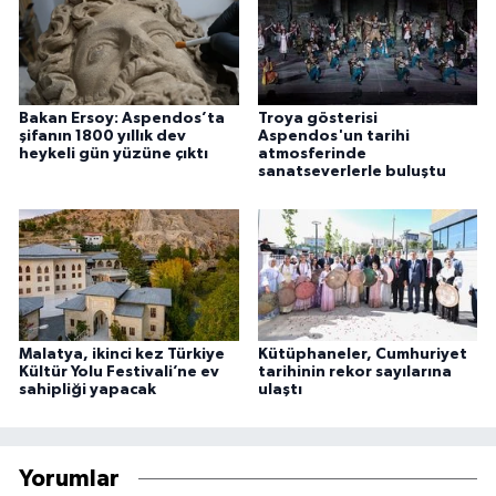
Bakan Ersoy: Aspendos’ta
Troya gösterisi
şifanın 1800 yıllık dev
Aspendos'un tarihi
heykeli gün yüzüne çıktı
atmosferinde
sanatseverlerle buluştu
Malatya, ikinci kez Türkiye
Kütüphaneler, Cumhuriyet
Kültür Yolu Festivali’ne ev
tarihinin rekor sayılarına
sahipliği yapacak
ulaştı
Yorumlar