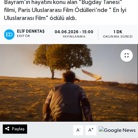
Bayram'ın hayatını konu alan "Buğday Tanesi"
filmi, Paris Uluslararası Film Ödülleri'nde " En İyi
Turizm
Uluslararası Film" ödülü aldı.
Kültür - Sanat
ELIF DENKTAŞ
04.06.2026 - 15:00
1 DK
EDITÖR
YAYINLANMA
OKUNMA SÜRESI
Lider Haber TV Canlı Yayın izle
Paylaş
-
+
A
A