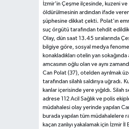
İzmir'in Çeşme ilçesinde, kuzeni ve ş
öldürülmesinin ardından ifade veren
şüphesine dikkat çekti. Polat'ın emn
suç örgütü tarafından tehdit edildikl
Olay, dün saat 13.45 sıralarında Ç
bilgiye göre, sosyal medya fenomenle
konakladıkları otelin yan sokağında a
amcasının oğlu olan ve aynı zamanda 
Can Polat (37), otelden ayrılmak üz
tarafından silahlı saldırıya uğradı. 
kanlar içerisinde yere yığıldı. Silah 
adrese 112 Acil Sağlık ve polis ekiple
müdahalesi olay yerinde yapılan Can
burada yapılan tüm müdahalelere ra
kaçan zanlıyı yakalamak için İzmir İ