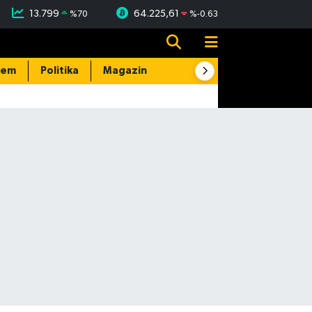
13.799
64.225,61
%
70
%
-0.63
dem
Politika
Magazin
Resmi İlanlar
E-Gazete