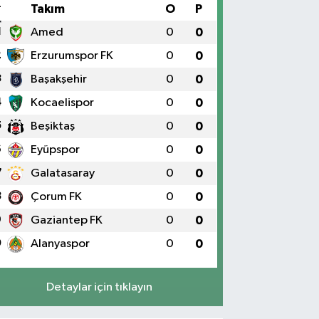
#
Takım
O
P
1
Amed
0
0
2
Erzurumspor FK
0
0
3
Başakşehir
0
0
4
Kocaelispor
0
0
5
Beşiktaş
0
0
6
Eyüpspor
0
0
7
Galatasaray
0
0
8
Çorum FK
0
0
9
Gaziantep FK
0
0
0
Alanyaspor
0
0
Detaylar için tıklayın