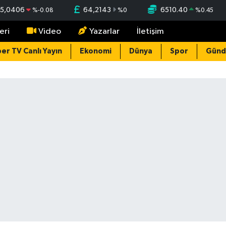
5,0406
64,2143
6510.40
%
-0.08
%
0
%
0.45
eri
Video
Yazarlar
İletişim
er TV Canlı Yayın
Ekonomi
Dünya
Spor
Gün