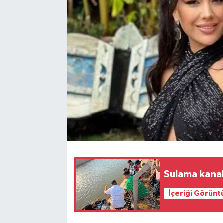
Sulama kanal
İçeriği Görünt