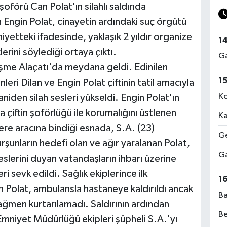
oförü Can Polat'ın silahlı saldırıda
 Engin Polat, cinayetin ardındaki suç örgütü
iyetteki ifadesinde, yaklaşık 2 yıldır organize
1
erini söylediği ortaya çıktı.
Ga
eşme Alaçatı'da meydana geldi. Edinilen
1
ri Dilan ve Engin Polat çiftinin tatil amacıyla
Ko
niden silah sesleri yükseldi. Engin Polat'ın
çiftin şoförlüğü ile korumalığını üstlenen
Ka
ere aracına bindiği esnada, S.A. (23)
Ge
Kurşunların hedefi olan ve ağır yaralanan Polat,
Ga
seslerini duyan vatandaşların ihbarı üzerine
ri sevk edildi. Sağlık ekiplerince ilk
1
 Polat, ambulansla hastaneye kaldırıldı ancak
Ba
ğmen kurtarılamadı. Saldırının ardından
Be
l Emniyet Müdürlüğü ekipleri şüpheli S.A.'yı