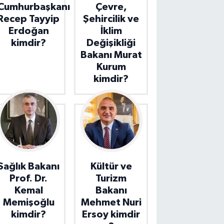
Cumhurbaşkanı
Çevre,
Recep Tayyip
Şehircilik ve
Erdoğan
İklim
kimdir?
Değişikliği
Bakanı Murat
Kurum
kimdir?
Sağlık Bakanı
Kültür ve
Prof. Dr.
Turizm
Kemal
Bakanı
Memişoğlu
Mehmet Nuri
kimdir?
Ersoy kimdir