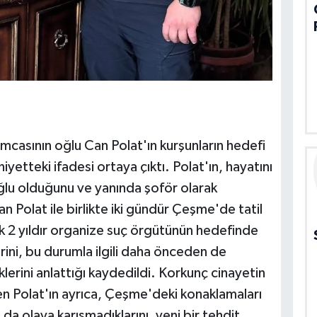
amcasının oğlu Can Polat'ın kurşunların hedefi
iyetteki ifadesi ortaya çıktı. Polat'ın, hayatını
lu olduğunu ve yanında şoför olarak
ilan Polat ile birlikte iki gündür Çeşme'de tatil
şık 2 yıldır organize suç örgütünün hedefinde
lerini, bu durumla ilgili daha önceden de
erini anlattığı kaydedildi. Korkunç cinayetin
rten Polat'ın ayrıca, Çeşme'deki konaklamaları
da olaya karışmadıklarını, yeni bir tehdit