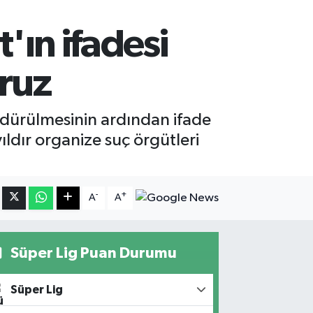
'ın ifadesi
oruz
öldürülmesinin ardından ifade
yıldır organize suç örgütleri
-
+
A
A
Süper Lig Puan Durumu
Süper Lig