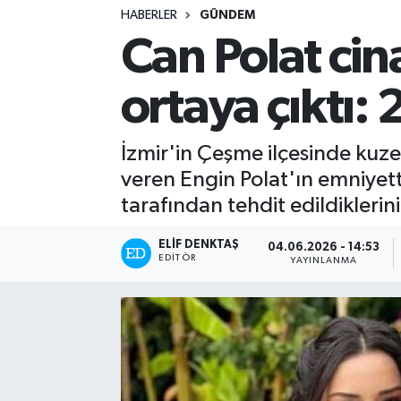
HABERLER
GÜNDEM
Turizm
Can Polat cin
Kültür - Sanat
ortaya çıktı: 2
Lider Haber TV Canlı Yayın izle
İzmir'in Çeşme ilçesinde kuzen
veren Engin Polat'ın emniyettek
tarafından tehdit edildiklerini
ELIF DENKTAŞ
04.06.2026 - 14:53
EDITÖR
YAYINLANMA