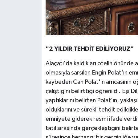
"2 YILDIR TEHDİT EDİLİYORUZ"
Alaçatı'da kaldıkları otelin önünde 
olmasıyla sarsılan Engin Polat'ın emn
kaybeden Can Polat'ın amcasının oğ
çalıştığını belirttiği öğrenildi. Eşi D
yaptıklarını belirten Polat'ın, yakla
olduklarını ve sürekli tehdit edildik
emniyete giderek resmi ifade verdikl
tatil sırasında gerçekleştiğini beli
süresince herhangi bir gerginliğe ya 