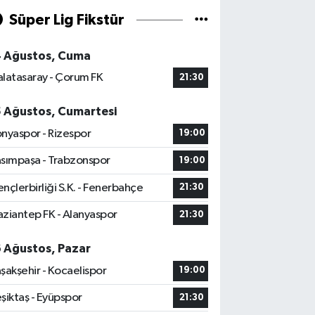
Süper Lig Fikstür
4 Ağustos, Cuma
latasaray - Çorum FK
21:30
5 Ağustos, Cumartesi
nyaspor - Rizespor
19:00
sımpaşa - Trabzonspor
19:00
nçlerbirliği S.K. - Fenerbahçe
21:30
ziantep FK - Alanyaspor
21:30
6 Ağustos, Pazar
şakşehir - Kocaelispor
19:00
şiktaş - Eyüpspor
21:30