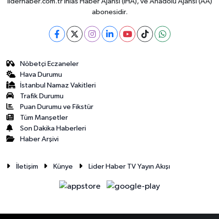
liderhaber.com.tr İhlas Haber Ajansı (İHA), ve Anadolu Ajansı (AA)
abonesidir.
Nöbetçi Eczaneler
Hava Durumu
İstanbul Namaz Vakitleri
Trafik Durumu
Puan Durumu ve Fikstür
Tüm Manşetler
Son Dakika Haberleri
Haber Arşivi
İletişim
Künye
Lider Haber TV Yayın Akışı