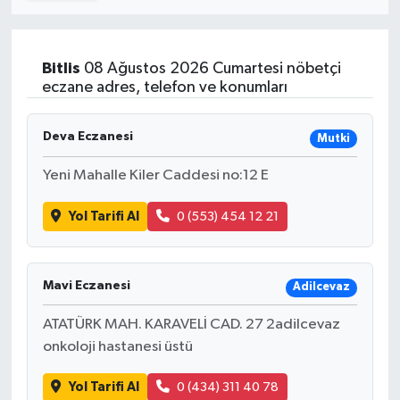
Turizm
Bitlis
08 Ağustos 2026 Cumartesi nöbetçi
Kültür - Sanat
eczane adres, telefon ve konumları
Lider Haber TV Canlı Yayın izle
Deva Eczanesi
Mutki
Yeni Mahalle Kiler Caddesi no:12 E
Yol Tarifi Al
0 (553) 454 12 21
Mavi Eczanesi
Adilcevaz
ATATÜRK MAH. KARAVELİ CAD. 27 2adilcevaz
onkoloji hastanesi üstü
Yol Tarifi Al
0 (434) 311 40 78