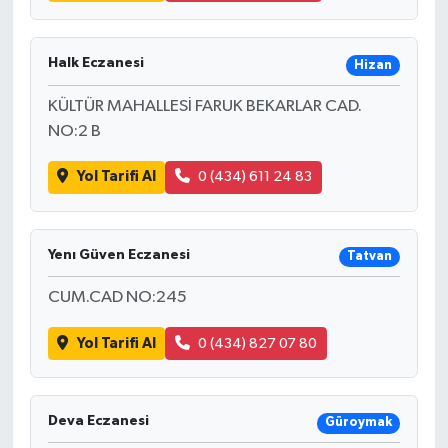
Halk Eczanesi
Hizan
KÜLTÜR MAHALLESİ FARUK BEKARLAR CAD.
NO:2 B
Yol Tarifi Al
0 (434) 611 24 83
Yenı Güven Eczanesi
Tatvan
CUM.CAD NO:245
Yol Tarifi Al
0 (434) 827 07 80
Deva Eczanesi
Güroymak