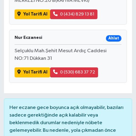
MERKEZİ NO:20 B(RAHVA MEVKİ)
Yol Tarifi Al
0 (434) 829 13 81
Nur Eczanesi
Ahlat
Selçuklu Mah.Şehit Mesut Ardıç Caddesi
NO:71 Dükkan 31
Yol Tarifi Al
0 (530) 683 37 72
Her eczane gece boyunca açık olmayabilir, bazıları
sadece gerektiğinde açık kalabilir veya
beklenmedik durumlar nedeniyle nöbete
gelemeyebilir. Bu nedenle, yola çıkmadan önce